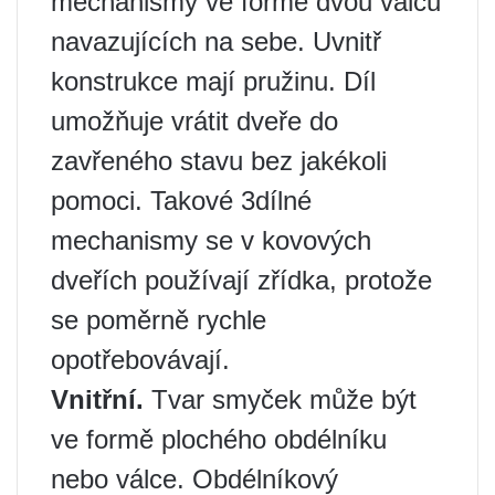
mechanismy ve formě dvou válců
navazujících na sebe. Uvnitř
konstrukce mají pružinu. Díl
umožňuje vrátit dveře do
zavřeného stavu bez jakékoli
pomoci. Takové 3dílné
mechanismy se v kovových
dveřích používají zřídka, protože
se poměrně rychle
opotřebovávají.
Vnitřní.
Tvar smyček může být
ve formě plochého obdélníku
nebo válce. Obdélníkový