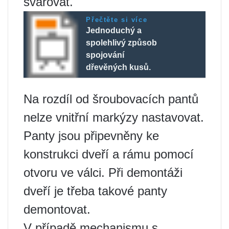
svařovat.
Přečtěte si více
Jednoduchý a
spolehlivý způsob
spojování
dřevěných kusů.
Na rozdíl od šroubovacích pantů
nelze vnitřní markýzy nastavovat.
Panty jsou připevněny ke
konstrukci dveří a rámu pomocí
otvoru ve válci. Při demontáži
dveří je třeba takové panty
demontovat.
V případě mechanismu s