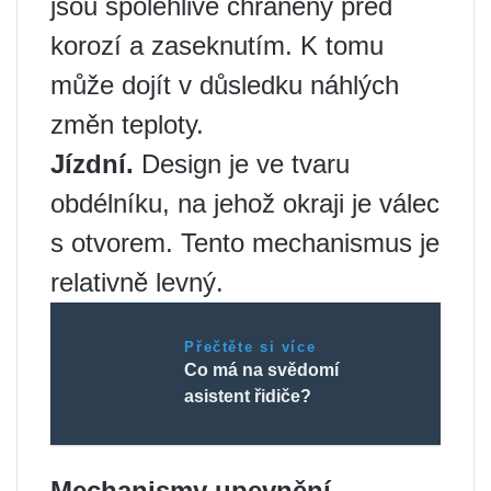
jsou spolehlivě chráněny před
korozí a zaseknutím. K tomu
může dojít v důsledku náhlých
změn teploty.
Jízdní.
Design je ve tvaru
obdélníku, na jehož okraji je válec
s otvorem. Tento mechanismus je
relativně levný.
Přečtěte si více
Co má na svědomí
asistent řidiče?
Mechanismy upevnění