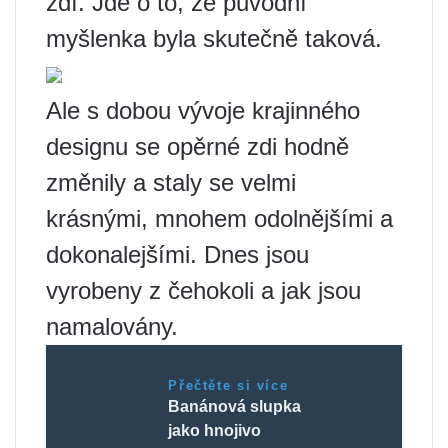
zdí. Jde o to, že původní
myšlenka byla skutečně taková.
Ale s dobou vývoje krajinného
designu se opěrné zdi hodně
změnily a staly se velmi
krásnými, mnohem odolnějšími a
dokonalejšími. Dnes jsou
vyrobeny z čehokoli a jak jsou
namalovány.
Přečtěte si více
Banánová slupka
jako hnojivo