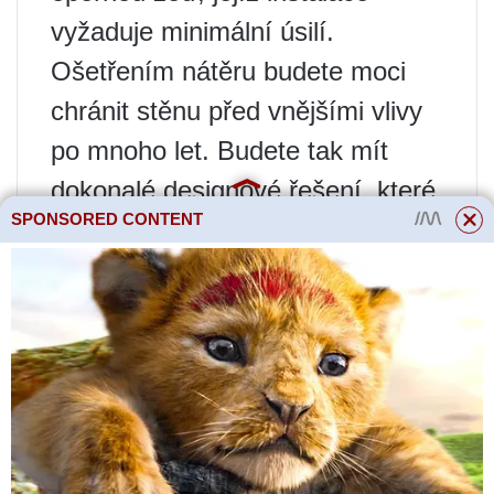
vyžaduje minimální úsilí.
Ošetřením nátěru budete moci
chránit stěnu před vnějšími vlivy
po mnoho let. Budete tak mít
dokonalé designové řešení, které
SPONSORED CONTENT
jednoduše ozdobí vaši zahradu a
přitáhne pozornost vašich hostů.
V přípravné fázi musíte určitě
změřit požadovanou délku a
vybrat správné množství
materiálu.