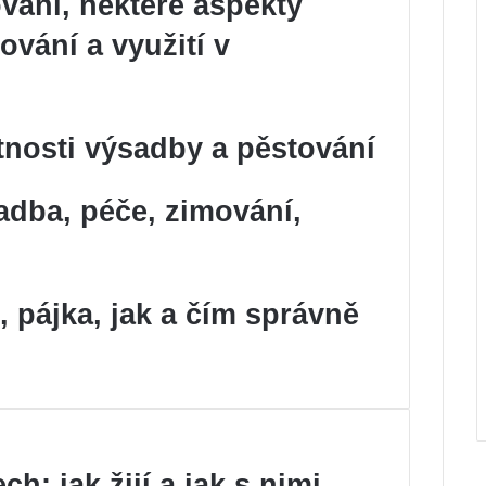
vání, některé aspekty
vání a využití v
tnosti výsadby a pěstování
dba, péče, zimování,
o, pájka, jak a čím správně
ch: jak žijí a jak s nimi