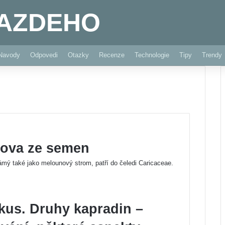
AZDEHO
Navody
Odpovedi
Otazky
Recenze
Technologie
Tipy
Trendy
mova ze semen
ý také jako melounový strom, patří do čeledi Caricaceae.
kus. Druhy kapradin –