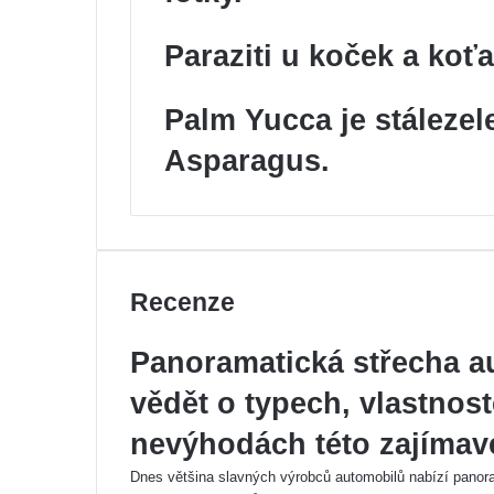
Paraziti u koček a koťa
Palm Yucca je stálezel
Asparagus.
Recenze
Panoramatická střecha au
vědět o typech, vlastnos
nevýhodách této zajímav
Dnes většina slavných výrobců automobilů nabízí panora