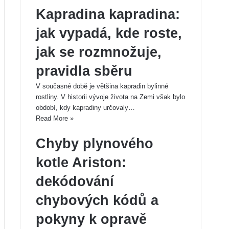
e
t
Kapradina kapradina:
page
Next
e
page
jak vypadá, kde roste,
jak se rozmnožuje,
pravidla sběru
V současné době je většina kapradin bylinné
rostliny. V historii vývoje života na Zemi však bylo
období, kdy kapradiny určovaly…
Read More »
Chyby plynového
kotle Ariston:
dekódování
chybových kódů a
pokyny k opravě