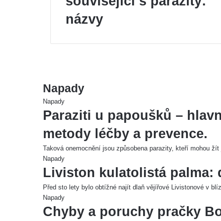
související s parazity:
názvy
Napady
Napady
Paraziti u papoušků – hlavn
metody léčby a prevence.
Taková onemocnění jsou způsobena parazity, kteří mohou žít j
Napady
Liviston kulatolistá palma
Před sto lety bylo obtížné najít dlaň vějířové Livistonové v 
Napady
Chyby a poruchy pračky Bo