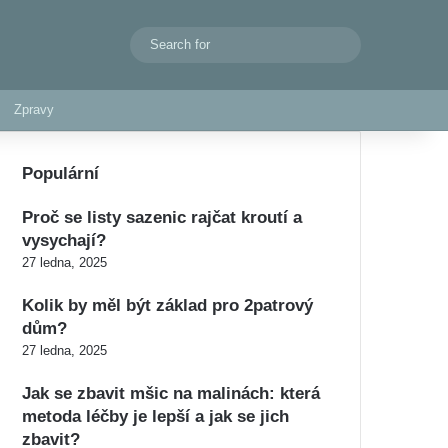
Search
Switch skin
for
Zpravy
Populární
Proč se listy sazenic rajčat kroutí a
vysychají?
27 ledna, 2025
Kolik by měl být základ pro 2patrový
dům?
27 ledna, 2025
Jak se zbavit mšic na malinách: která
metoda léčby je lepší a jak se jich
zbavit?