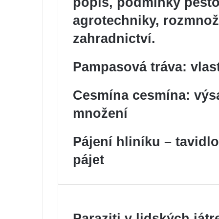
popis, podmínky pěsto
agrotechniky, rozmnožo
zahradnictví.
Pampasová tráva: vlas
Cesmína cesmína: výsa
množení
Pájení hliníku – tavidl
pájet
Paraziti v lidských játre