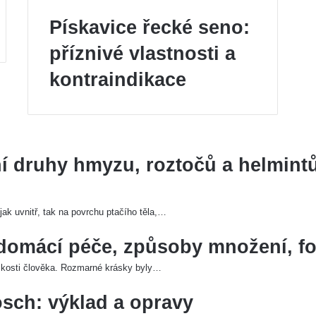
Pískavice řecké seno:
příznivé vlastnosti a
kontraindikace
í druhy hmyzu, roztočů a helmintů
ak uvnitř, tak na povrchu ptačího těla,…
: domácí péče, způsoby množení, f
blízkosti člověka. Rozmarné krásky byly…
sch: výklad a opravy