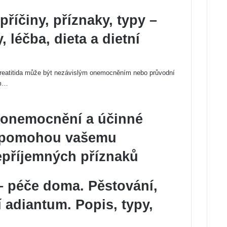
příčiny, příznaky, typy –
, léčba, dieta a dietní
ankreatitida může být nezávislým onemocněním nebo průvodní
ým…
 onemocnění a účinné
é pomohou vašemu
nepříjemných příznaků
– péče doma. Pěstování,
 adiantum. Popis, typy,