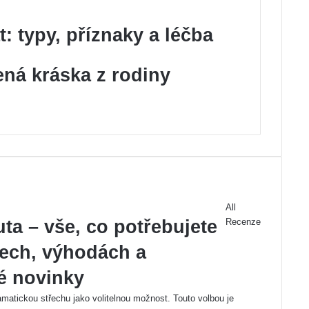
t: typy, příznaky a léčba
ená kráska z rodiny
All
ta – vše, co potřebujete
Recenze
Previous
tech, výhodách a
page
Next
page
é novinky
matickou střechu jako volitelnou možnost. Touto volbou je