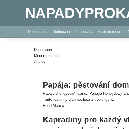
NAPADYPROK
Doporuceni
Hodnoceni
Lifehacks
Moderni reseni
Doporuceni
Moderni reseni
Zpravy
Papája: pěstování do
Papája „Honeydew“ (Carica Papaya Honeydew), znám
Tento rostlinný druh pochází z tropických…
Read More »
Kapradiny pro každý v