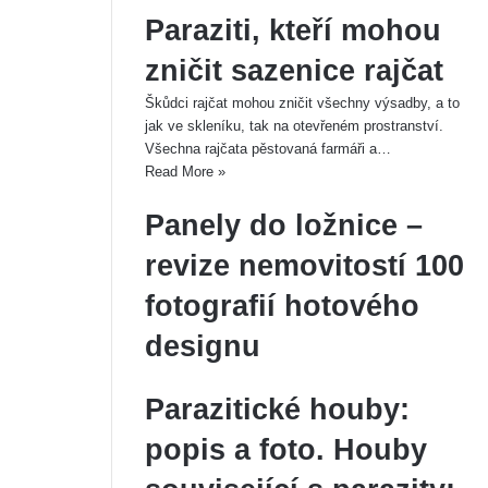
Paraziti, kteří mohou
pag
Nex
pag
zničit sazenice rajčat
Škůdci rajčat mohou zničit všechny výsadby, a to
jak ve skleníku, tak na otevřeném prostranství.
Všechna rajčata pěstovaná farmáři a…
Read More »
Panely do ložnice –
revize nemovitostí 100
fotografií hotového
designu
Parazitické houby:
popis a foto. Houby