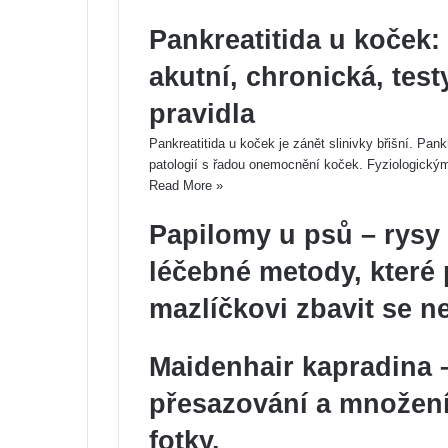
Pankreatitida u koček: 
akutní, chronická, testy
pravidla
Pankreatitida u koček je zánět slinivky břišní. P
patologií s řadou onemocnění koček. Fyziologick
Read More »
Papilomy u psů – rysy
léčebné metody, kter
mazlíčkovi zbavit se 
Maidenhair kapradina 
přesazování a množení
fotky.