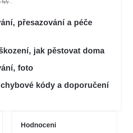
m byly…
vání, přesazování a péče
škození, jak pěstovat doma
ání, foto
: chybové kódy a doporučení
Hodnoceni
vious
Previous