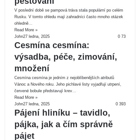
pěstování
V poslední době se pampová tráva stala populární po celém
Rusku. V tomto ohledu mají zahradníci často mnoho otázek
ohledně…
Read More »
John
27 ledna, 2025
0
73
Cesmína cesmína:
výsadba, péče, zimování,
množení
Cesmína cesmína je jedním z nejoblíbenějších atributů
Vánoc a Nového roku. Jeho pichlavé listy vyjadřují utrpení,
červené bobule představují krev…
Read More »
John
27 ledna, 2025
0
393
Pájení hliníku – tavidlo,
pájka, jak a čím správně
pájet