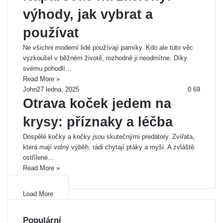
výhody, jak vybrat a
používat
Ne všichni moderní lidé používají parníky. Kdo ale tuto věc
vyzkoušel v běžném životě, rozhodně ji neodmítne. Díky
svému pohodlí…
Read More »
John
27 ledna, 2025
0
69
Otrava koček jedem na
krysy: příznaky a léčba
Dospělé kočky a kočky jsou skutečnými predátory. Zvířata,
která mají volný výběh, rádi chytají ptáky a myši. A zvláště
ostřílené…
Read More »
Load More
Populární