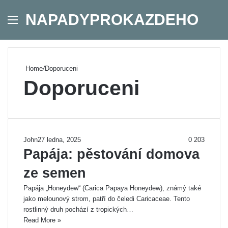
NAPADYPROKAZDEHO
Menu
Se
Home
/
Doporuceni
Doporuceni
John
27 ledna, 2025
0
203
Papája: pěstování domova
ze semen
Papája „Honeydew“ (Carica Papaya Honeydew), známý také
jako melounový strom, patří do čeledi Caricaceae. Tento
rostlinný druh pochází z tropických…
Read More »