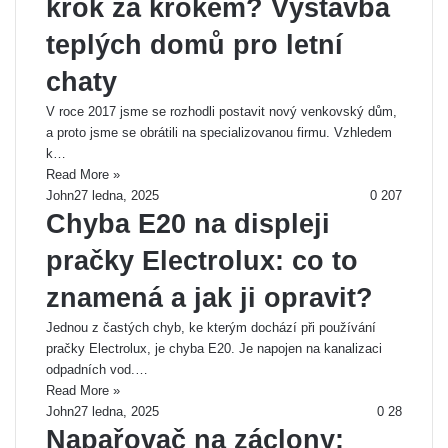
krok za krokem? Výstavba
teplých domů pro letní
chaty
V roce 2017 jsme se rozhodli postavit nový venkovský dům,
a proto jsme se obrátili na specializovanou firmu. Vzhledem
k…
Read More »
John
27 ledna, 2025
0
207
Chyba E20 na displeji
pračky Electrolux: co to
znamená a jak ji opravit?
Jednou z častých chyb, ke kterým dochází při používání
pračky Electrolux, je chyba E20. Je napojen na kanalizaci
odpadních vod.…
Read More »
John
27 ledna, 2025
0
28
Napařovač na záclony: