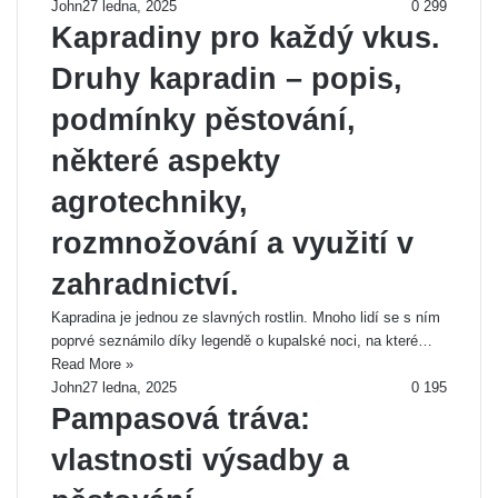
John
27 ledna, 2025
0
299
Kapradiny pro každý vkus.
Druhy kapradin – popis,
podmínky pěstování,
některé aspekty
agrotechniky,
rozmnožování a využití v
zahradnictví.
Kapradina je jednou ze slavných rostlin. Mnoho lidí se s ním
poprvé seznámilo díky legendě o kupalské noci, na které…
Read More »
John
27 ledna, 2025
0
195
Pampasová tráva:
vlastnosti výsadby a