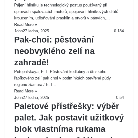
Pájení hliníku je technologický postup používaný při
opravách spalovacích motorů, spojování hliníkových drátů
kroucením, utěsňování prasklin a otvorů v pánvích,…
Read More »
John
27 ledna, 2025
0
184
Pak-choi: pěstování
neobvyklého zelí na
zahradě!
Potopalskaya, E. I. Pěstování kedlubny a čínského
řapíkového zelí pak choi v podmínkách otevřené půdy
regionu Samara / E. I.…
Read More »
John
27 ledna, 2025
0
54
Paletové přístřešky: výběr
palet. Jak postavit užitkový
blok vlastníma rukama