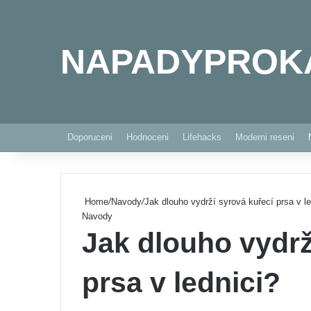
NAPADYPROK
Doporuceni
Hodnoceni
Lifehacks
Moderni reseni
Home
/
Navody
/
Jak dlouho vydrží syrová kuřecí prsa v le
Navody
Jak dlouho vydrž
prsa v lednici?