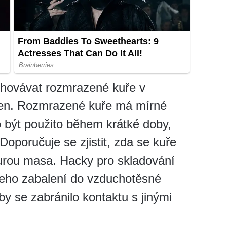
chovávat rozmrazené kuře v
den. Rozmrazené kuře má mírné
 být použito během krátké doby,
Doporučuje se zjistit, zda se kuře
turou masa. Hacky pro skladování
jeho zabalení do vzduchotěsné
y se zabránilo kontaktu s jinými