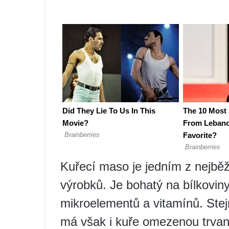
Kuřecí maso je jedním z nejbě
výrobků. Je bohatý na bílkovi
mikroelementů a vitamínů. Stej
má však i kuře omezenou trvanl