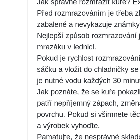
Jak správně rozmrazit kuře? Ex
Před rozmrazováním je třeba zk
zabalené a nevykazuje známky
Nejlepší způsob rozmrazování j
mrazáku v lednici.
Pokud je rychlost rozmrazování 
sáčku a vložit do chladničky s
je nutné vodu každých 30 minu
Jak poznáte, že se kuře pokaz
patří nepříjemný zápach, změna
povrchu. Pokud si všimnete těc
a výrobek vyhoďte.
Pamatujte, že nesprávné skla