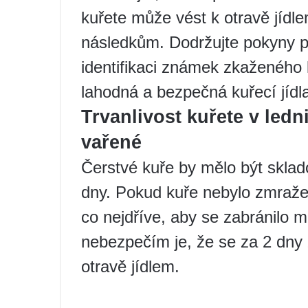
kuřete může vést k otravě jíd
následkům. Dodržujte pokyny p
identifikaci známek zkaženého 
lahodná a bezpečná kuřecí jídl
Trvanlivost kuřete v ledn
vařené
Čerstvé kuře by mělo být sklad
dny. Pokud kuře nebylo zmražen
co nejdříve, aby se zabránilo 
nebezpečím je, že se za 2 dny 
otravě jídlem.