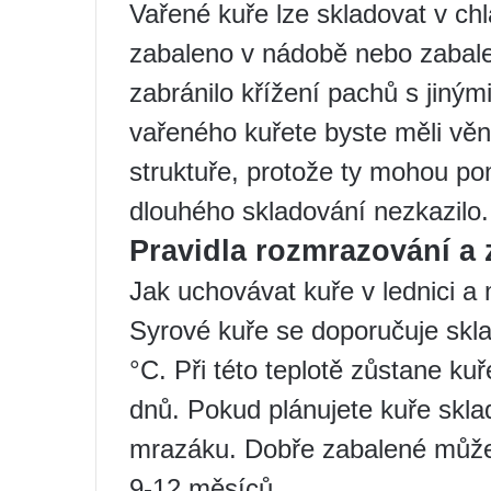
Vařené kuře lze skladovat v ch
zabaleno v nádobě nebo zabalen
zabránilo křížení pachů s jiným
vařeného kuřete byste měli věn
struktuře, protože ty mohou po
dlouhého skladování nezkazilo.
Pravidla rozmrazování a
Jak uchovávat kuře v lednici a
Syrové kuře se doporučuje sklado
°C. Při této teplotě zůstane ku
dnů. Pokud plánujete kuře skla
mrazáku. Dobře zabalené může
9-12 měsíců.