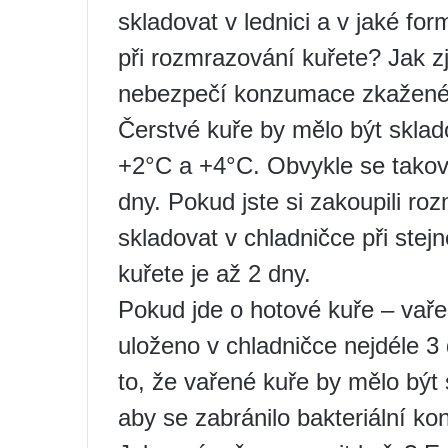
skladovat v lednici a v jaké fo
při rozmrazování kuřete? Jak zji
nebezpečí konzumace zkažené
Čerstvé kuře by mělo být sklad
+2°C a +4°C. Obvykle se takové
dny. Pokud jste si zakoupili ro
skladovat v chladničce při stej
kuřete je až 2 dny.
Pokud jde o hotové kuře – va
uloženo v chladničce nejdéle 3
to, že vařené kuře by mělo být
aby se zabránilo bakteriální ko