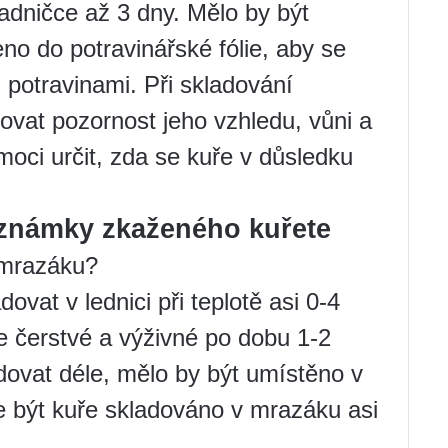
ladničce až 3 dny. Mělo by být
o do potravinářské fólie, aby se
i potravinami. Při skladování
ovat pozornost jeho vzhledu, vůni a
moci určit, zda se kuře v důsledku
 známky zkaženého kuřete
 mrazáku?
vat v lednici při teplotě asi 0-4
ře čerstvé a výživné po dobu 1-2
dovat déle, mělo by být umístěno v
 být kuře skladováno v mrazáku asi