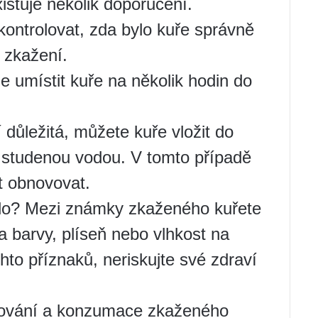
istuje několik doporučení.
ontrolovat, zda bylo kuře správně
 zkažení.
e umístit kuře na několik hodin do
důležitá, můžete kuře vložit do
e studenou vodou. V tomto případě
t obnovovat.
ilo? Mezi známky zkaženého kuřete
 barvy, plíseň nebo vlhkost na
hto příznaků, neriskujte své zdraví
dování a konzumace zkaženého