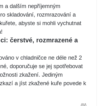
lem a dalším nepříjemným
ro skladování, rozmrazování a
kuřete, abyste si mohli vychutnat
a!
ici: čerstvé, rozmrazené a
ováno v chladničce ne déle než 2
é, doporučuje se jej spotřebovat
možnosti zkažení. Jediným
zkazí a jíst zkažené kuře povede k