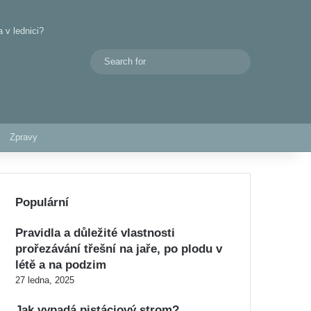
 v lednici?
Search
Switch skin
for
Zpravy
Populární
Pravidla a důležité vlastnosti
prořezávání třešní na jaře, po plodu v
létě a na podzim
27 ledna, 2025
Jak vypadá pistáciový strom?