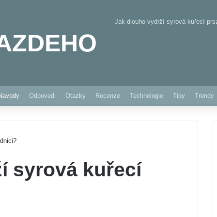
Jak dlouho vydrží syrová kuřecí prsa
AZDEHO
Pinterest
Navody
Odpovedi
Otazky
Recenze
Technologie
Tipy
Trendy
dnici?
í syrová kuřecí