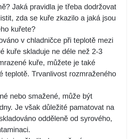
rmě? Jaká pravidla je třeba dodržovat
stit, zda se kuře zkazilo a jaká jsou
ho kuřete?
ováno v chladničce při teplotě mezi
 kuře skladuje ne déle než 2-3
zmrazené kuře, můžete je také
né teplotě. Trvanlivost rozmraženého
řené nebo smažené, může být
 dny. Je však důležité pamatovat na
 skladováno odděleně od syrového,
ntaminaci.