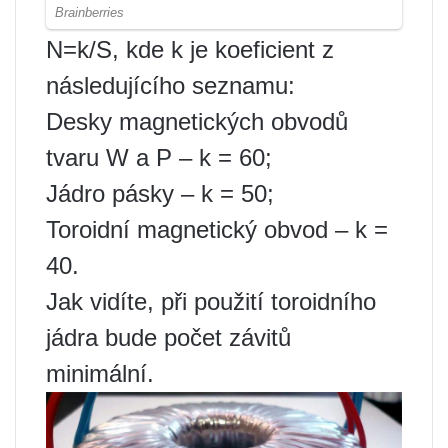
N=k/S, kde k je koeficient z
následujícího seznamu:
Desky magnetických obvodů
tvaru W a P – k = 60;
Jádro pásky – k = 50;
Toroidní magnetický obvod – k =
40.
Jak vidíte, při použití toroidního
jádra bude počet závitů
minimální.