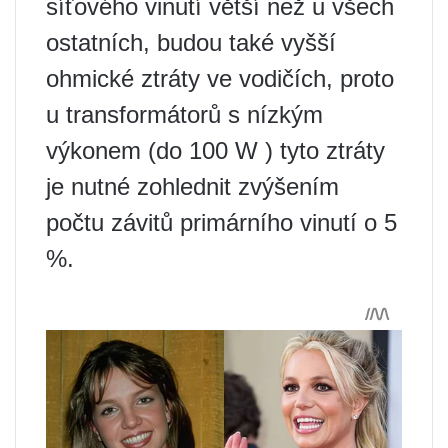
síťového vinutí větší než u všech
ostatních, budou také vyšší
ohmické ztráty ve vodičích, proto
u transformátorů s nízkým
výkonem (do 100 W ) tyto ztráty
je nutné zohlednit zvýšením
počtu závitů primárního vinutí o 5
%.