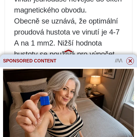
magnetického obvodu.
Obecně se uznává, že optimální
proudová hustota ve vinutí je 4-7
A na 1 mm2. Nižší hodnota
hustoty se používá pro výpočet
SPONSORED CONTENT
průřezu vodičů primárního vinutí
nebo jakéhokoli jiného, ​​který je
blíže k jádru magnetického
obvodu. Tato vinutí mají nejhorší
podmínky chlazení.
Abyste nepracovali s
aktuálními hustotami a