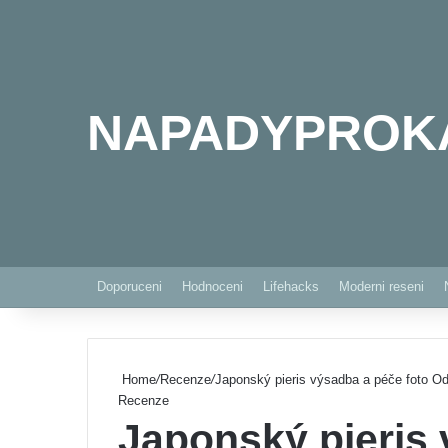
NAPADYPROK
Doporuceni
Hodnoceni
Lifehacks
Moderni reseni
Home
/
Recenze
/
Japonský pieris výsadba a péče foto O
Recenze
Japonský pieris