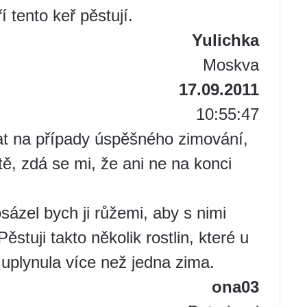
í tento keř pěstují.
Yulichka
Moskva
17.09.2011
10:55:47
at na případy úspěšného zimování,
ě, zdá se mi, že ani ne na konci
sázel bych ji růžemi, aby s nimi
stuji takto několik rostlin, které u
 uplynula více než jedna zima.
ona03