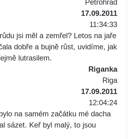
Petrohrad
17.09.2011
11:34:33
růdu jsi měl a zemřel? Letos na jaře
čala dobře a bujně růst, uvidíme, jak
řejmě lutrasilem.
Riganka
Riga
17.09.2011
12:04:24
 bylo na samém začátku mé dacha
al sázet. Keř byl malý, to jsou