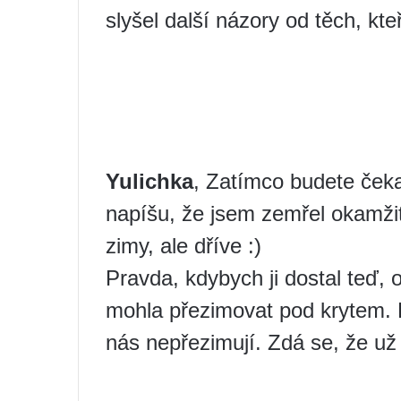
slyšel další názory od těch, kteř
Yulichka
, Zatímco budete ček
napíšu, že jsem zemřel okamžit
zimy, ale dříve :)
Pravda, kdybych ji dostal teď, o
mohla přezimovat pod krytem. Pě
nás nepřezimují. Zdá se, že už