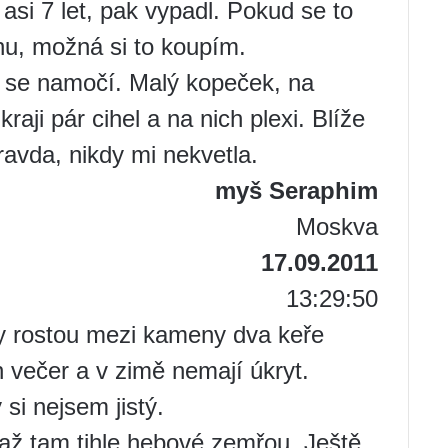
asi 7 let, pak vypadl. Pokud se to
enu, možná si to koupím.
d se namočí. Malý kopeček, na
aji pár cihel a na nich plexi. Blíže
ravda, nikdy mi nekvetla.
myš Seraphim
Moskva
17.09.2011
13:29:50
ky rostou mezi kameny dva keře
n večer a v zimě nemají úkryt.
 si nejsem jistý.
až tam tihle hebové zemřou. Ještě