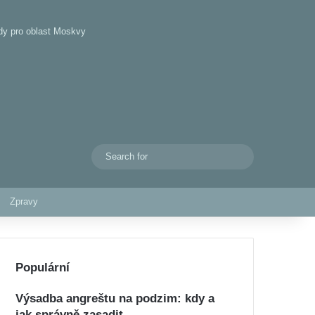
dy pro oblast Moskvy
Search
Switch skin
for
Zpravy
Populární
Výsadba angreštu na podzim: kdy a
jak správně zasadit