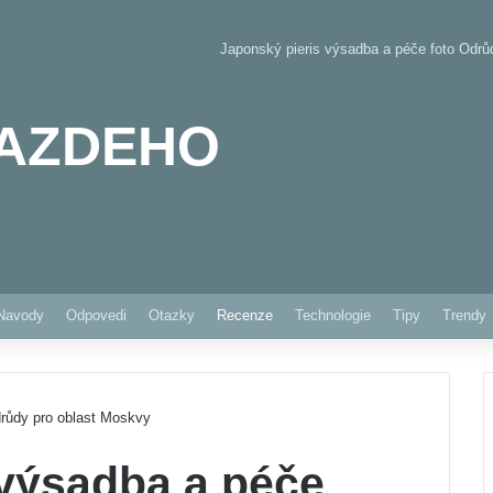
Japonský pieris výsadba a péče foto Odrů
AZDEHO
Pinterest
Navody
Odpovedi
Otazky
Recenze
Technologie
Tipy
Trendy
drůdy pro oblast Moskvy
 výsadba a péče