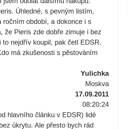
l jsem odolat dalšímu nákupu.
ieris. Úhledné, s pevným listím,
a ročním období, a dokonce i s
, že Pieris zde dobře zimuje i bez
 to nejdřív koupil, pak četl EDSR.
 Kdo má zkušenosti s pěstováním
Yulichka
Moskva
17.09.2011
08:20:24
od hlavního článku v EDSR) lidé
 bez úkrytu. Ale přesto bych rád