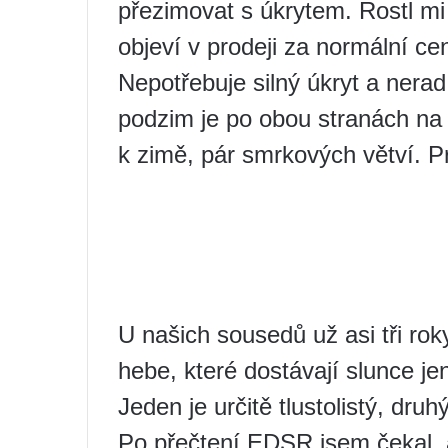
přezimovat s úkrytem. Rostl mi 
objeví v prodeji za normální c
Nepotřebuje silný úkryt a nera
podzim je po obou stranách na kr
k zimě, pár smrkových větví. P
U našich sousedů už asi tři ro
hebe, které dostávají slunce je
Jeden je určitě tlustolistý, druhý
Po přečtení EDSR jsem čekal, 