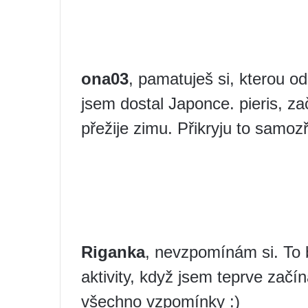
ona03
, pamatuješ si, kterou od
jsem dostal Japonce. pieris, za
přežije zimu. Přikryju to samoz
Riganka
, nevzpomínám si. To
aktivity, když jsem teprve začín
všechno vzpomínky :)