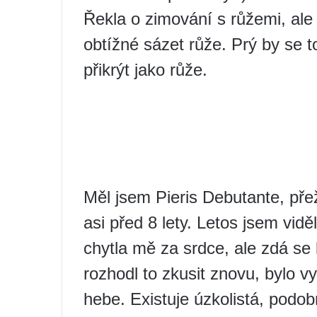
Řekla o zimování s růžemi, ale 
obtížné sázet růže. Prý by se 
přikrýt jako růže.
Měl jsem Pieris Debutante, přež
asi před 8 lety. Letos jsem vid
chytla mě za srdce, ale zdá se
rozhodl to zkusit znovu, bylo v
hebe. Existuje úzkolistá, podo