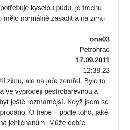
potřebuje kyselou půdu, je trochu
to mělo normálně zasadit a na zimu
ona03
Petrohrad
17.09.2011
12:38:23
il zimu, ale na jaře zemřel. Bylo to
ěla ve výprodeji pestrobarevnou a
 být ještě rozmarnější. Když jsem se
yprodáno. O hebe – podle toho, jaké
bná jehličnanům. Může dobře