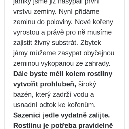
jamky jsme již nasypali první
vrstvu zeminy. Nyní přidáme
zeminu do poloviny. Nové kořeny
vyrostou a právě pro ně musíme
zajistit živný substrát. Zbytek
jámy můžeme zasypat obyčejnou
zeminou vykopanou ze zahrady.
Dále byste měli kolem rostliny
vytvořit prohlubeň,
široký
bazén, který zadrží vodu a
usnadní odtok ke kořenům.
Sazenici jedle vydatně zalijte.
Rostlinu je potřeba pravidelně