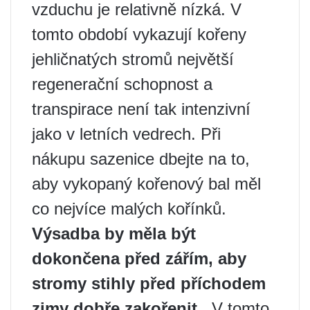
vzduchu je relativně nízká. V
tomto období vykazují kořeny
jehličnatých stromů největší
regenerační schopnost a
transpirace není tak intenzivní
jako v letních vedrech. Při
nákupu sazenice dbejte na to,
aby vykopaný kořenový bal měl
co nejvíce malých kořínků.
Výsadba by měla být
dokončena před zářím, aby
stromy stihly před příchodem
zimy dobře zakořenit.
. V tomto