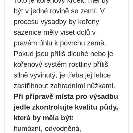
Toto je kořenový krček, měl by
být v jedné rovině se zemí. V
procesu výsadby by kořeny
sazenice měly viset dolů v
pravém úhlu k povrchu země.
Pokud jsou příliš dlouhé nebo je
kořenový systém rostliny příliš
silně vyvinutý, je třeba jej lehce
zastřihnout zahradními nůžkami.
Při přípravě místa pro výsadbu
jedle zkontrolujte kvalitu půdy,
která by měla být:
humózní, odvodněná,