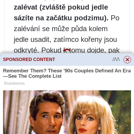
zalévat (zvláště pokud jedle
sázíte na začátku podzimu).
Po
zalévání se může půda kolem
jedle usadit, zatímco kořeny jsou
odkryté. Pokud k tomu dojde, pak
SPONSORED CONTENT
by měly být dutiny vyplněny
půdou. V prvních letech po
výsadbě nezapomeňte mladou
rostlinu pravidelně zalévat. Stojí
za to se řídit pravidlem: je lepší
mít hodně, ale zřídka, než málo,
ale často.