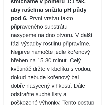
smícháme v poměru 1:1 tak,
aby rašelina snížila pH půdy
pod 6.
První vrstvu takto
připraveného substrátu
nasypeme na dno otvoru. V další
fázi výsadby rostlinu připravíme.
Nejprve namočte jedle kořenový
hřeben na 15-30 minut. Celý
květináč držte v kbelíku s vodou,
dokud nebude kořenový bal
dobře nasycený vlhkostí. Dále
odstraňte suché listy a
poškozené výhonky. Tento postup