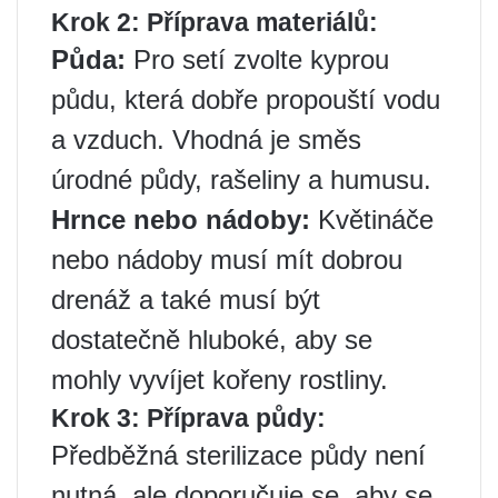
Krok 2: Příprava materiálů:
Půda:
Pro setí zvolte kyprou
půdu, která dobře propouští vodu
a vzduch. Vhodná je směs
úrodné půdy, rašeliny a humusu.
Hrnce nebo nádoby:
Květináče
nebo nádoby musí mít dobrou
drenáž a také musí být
dostatečně hluboké, aby se
mohly vyvíjet kořeny rostliny.
Krok 3: Příprava půdy:
Předběžná sterilizace půdy není
nutná, ale doporučuje se, aby se