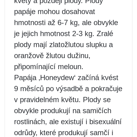
květy a později plody. Plody
papáje mohou dosahovat
hmotnosti až 6-7 kg, ale obvykle
je jejich hmotnost 2-3 kg. Zralé
plody mají zlatožlutou slupku a
oranžově žlutou dužinu,
připomínající meloun.
Papája ‚Honeydew‘ začíná kvést
9 měsíců po výsadbě a pokračuje
v pravidelném květu. Plody se
obvykle produkují na samičích
rostlinách, ale existují i ​​bisexuální
odrůdy, které produkují samčí i