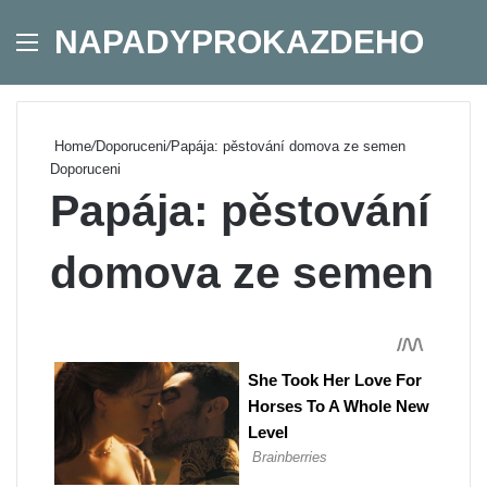
NAPADYPROKAZDEHO
Menu
Se
Home
/
Doporuceni
/
Papája: pěstování domova ze semen
Doporuceni
Papája: pěstování
domova ze semen