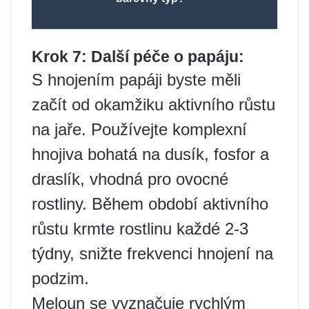
Krok 7: Další péče o papáju:
S hnojením papáji byste měli
začít od okamžiku aktivního růstu
na jaře. Používejte komplexní
hnojiva bohatá na dusík, fosfor a
draslík, vhodná pro ovocné
rostliny. Během období aktivního
růstu krmte rostlinu každé 2-3
týdny, snižte frekvenci hnojení na
podzim.
Meloun se vyznačuje rychlým