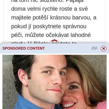
doma velmi rychle roste a své
majitele potěší krásnou barvou, a
pokud jí poskytnete správnou
péči, můžete očekávat lahodné
plody. V článku najdete ta
SPONSORED CONTENT
nejlepší doporučení, jak zasadit
tropickou domácí rostlinu, a
hlavně, jak ji správně udržovat.
Jak papája roste?
Exotické ovoce papája je štíhlý,
vysoký strom, který dorůstá až
10 metrů, s dlouhými listy o