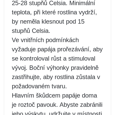
25-28 stupňů Celsia. Minimální
teplota, při které rostlina vydrží,
by neměla klesnout pod 15
stupňů Celsia.
Ve vnitřních podmínkách
vyžaduje papája prořezávání, aby
se kontroloval růst a stimuloval
vývoj. Boční výhonky pravidelně
zastřihujte, aby rostlina zůstala v
požadovaném tvaru.
Hlavním škůdcem papáje doma
je roztoč pavouk. Abyste zabránili
jeho výskytu, udržujte v místnosti