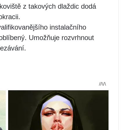
rkoviště z takových dlaždic dodá
kracii.
alifikovanějšího instalačního
mi oblíbený. Umožňuje rozvrhnout
řezávání.