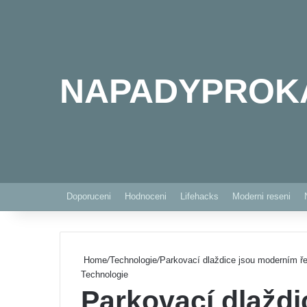
NAPADYPROK
Doporuceni
Hodnoceni
Lifehacks
Moderni reseni
Home
/
Technologie
/
Parkovací dlaždice jsou moderním ře
Technologie
Parkovací dlažd