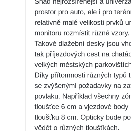
Snad nejrozšířenější a univerzá
prostor pro auto, ale i pro ter
relativně malé velikosti prvků 
monitoru rozmístit různé vzory.
Takové dlažební desky jsou vho
tak příjezdových cest na chat
velkých městských parkovištíc
Díky přítomnosti různých typů 
se zvýšenými požadavky na zatí
povlaku. Například všechny zó
tloušťce 6 cm a vjezdové body 
tloušťku 8 cm. Opticky bude po
vědět o různých tloušťkách.