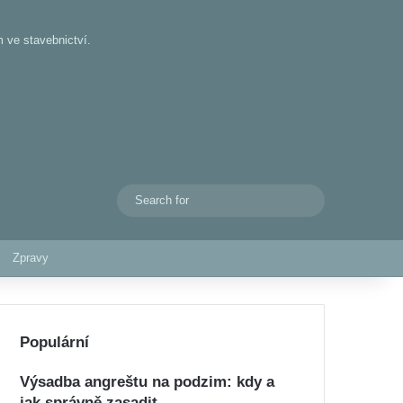
 ve stavebnictví.
Search
Switch skin
for
Zpravy
Populární
Výsadba angreštu na podzim: kdy a
jak správně zasadit