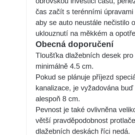
obrovskou investici času, peně
čas začít s terénními úpravami o
aby se auto neustále nečistilo o
uklouznutí na měkkém a opotř
Obecná doporučení
Tloušťka dlažebních desek pro
minimálně 4.5 cm.
Pokud se plánuje příjezd speciá
kanalizace, je vyžadována buď
alespoň 8 cm.
Pevnost je také ovlivněna velik
větší pravděpodobnost protlače
dlažebních deskách říci nedá.