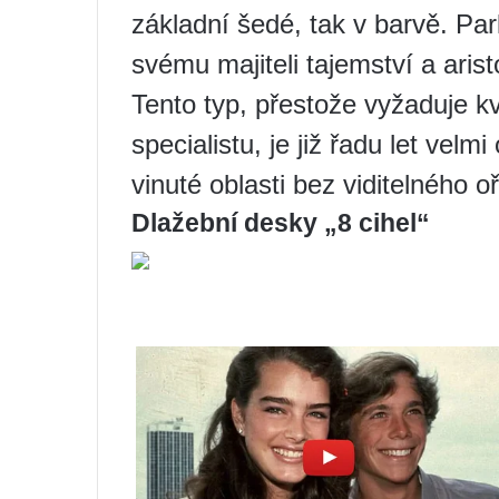
základní šedé, tak v barvě. Pa
svému majiteli tajemství a aristo
Tento typ, přestože vyžaduje kv
specialistu, je již řadu let vel
vinuté oblasti bez viditelného o
Dlažební desky „8 cihel“