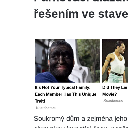
řešením ve stave
Soukromý dům a zejména jeho 