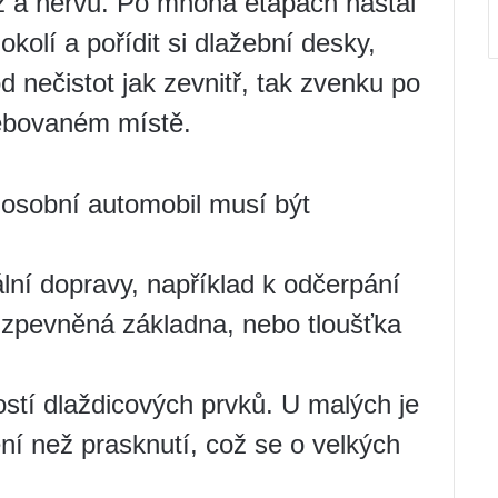
z a nervů. Po mnoha etapách nastal
kolí a pořídit si dlažební desky,
d nečistot jak zevnitř, tak zvenku po
ebovaném místě.
 osobní automobil musí být
lní dopravy, například k odčerpání
 zpevněná základna, nebo tloušťka
ostí dlaždicových prvků. U malých je
ní než prasknutí, což se o velkých