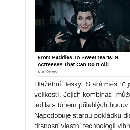
Dlažební desky „Staré město“ 
velikostí. Jejich kombinací můž
ladila s tónem přilehlých budov 
Napodobuje starou pokládku dla
drsností vlastní technologii vib