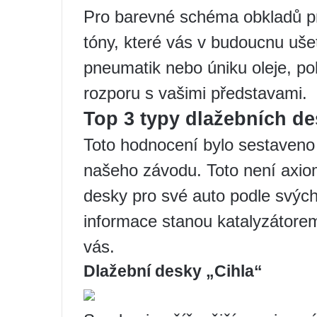
Pro barevné schéma obkladů pro
tóny, které vás v budoucnu ušet
pneumatik nebo úniku oleje, p
rozporu s vašimi představami.
Top 3 typy dlažebních de
Toto hodnocení bylo sestaven
našeho závodu. Toto není axio
desky pro své auto podle svých
informace stanou katalyzátorem
vás.
Dlažební desky „Cihla“