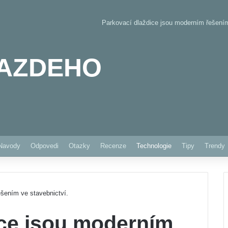
Parkovací dlaždice jsou moderním řešením
AZDEHO
Pinterest
Navody
Odpovedi
Otazky
Recenze
Technologie
Tipy
Trendy
šením ve stavebnictví.
ice jsou moderním