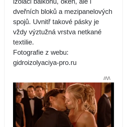
izolaci balkonů, oken, ale i
dveřních bloků a mezipanelových
spojů. Uvnitř takové pásky je
vždy výztužná vrstva netkané
textilie.
Fotografie z webu:
gidroizolyaciya-pro.ru