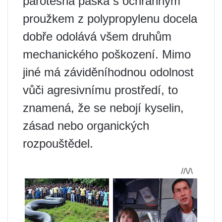
parotěsná páska s ochranným
proužkem z polypropylenu docela
dobře odolává všem druhům
mechanického poškození. Mimo
jiné má záviděníhodnou odolnost
vůči agresivnímu prostředí, to
znamená, že se nebojí kyselin,
zásad nebo organických
rozpouštědel.