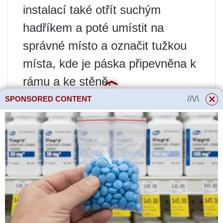
instalací také otřít suchým
hadříkem a poté umístit na
správné místo a označit tužkou
místa, kde je páska připevněna k
rámu a ke stěně.
Okno vyjmeme zpět a poté
SPONSORED CONTENT
nalepíme parotěsnou pásku
rovně po obvodu na povrch rámu.
Nezapomeňte, že před instalací
okenní konstrukce do otvoru se
budete muset postarat také o
ochrannou fólii, kterou je nutné z