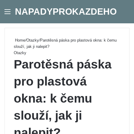
NAPADYPROKAZDEHO
Menu
Se
Home
/
Otazky
/
Parotěsná páska pro plastová okna: k čemu
slouží, jak ji nalepit?
Otazky
Parotěsná páska
pro plastová
okna: k čemu
slouží, jak ji
nalepit?