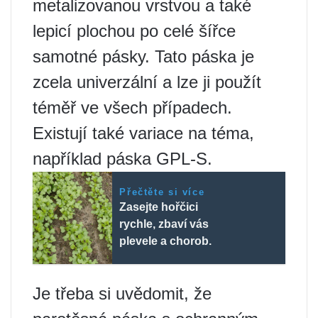
metalizovanou vrstvou a také
lepicí plochou po celé šířce
samotné pásky. Tato páska je
zcela univerzální a lze ji použít
téměř ve všech případech.
Existují také variace na téma,
například páska GPL-S.
Přečtěte si více
Zasejte hořčici
rychle, zbaví vás
plevele a chorob.
Je třeba si uvědomit, že