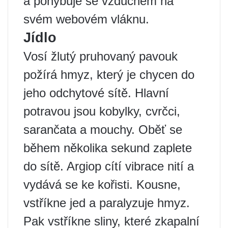
a pohybuje se vzduchem na
svém webovém vláknu.
Jídlo
Vosí žlutý pruhovaný pavouk
požírá hmyz, který je chycen do
jeho odchytové sítě. Hlavní
potravou jsou kobylky, cvrčci,
sarančata a mouchy. Oběť se
během několika sekund zaplete
do sítě. Argiop cítí vibrace nití a
vydává se ke kořisti. Kousne,
vstříkne jed a paralyzuje hmyz.
Pak vstříkne sliny, které zkapalní