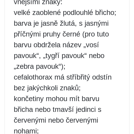
vnějšími znaky:
velké zaoblené podlouhlé břicho;
barva je jasně žlutá, s jasnými
příčnými pruhy černé (pro tuto
barvu obdržela název „vosí
pavouk“, „tygří pavouk“ nebo
„zebra pavouk“);
cefalothorax má stříbřitý odstín
bez jakýchkoli znaků;
končetiny mohou mít barvu
břicha nebo tmavší jedinci s
červenými nebo červenými
nohami;