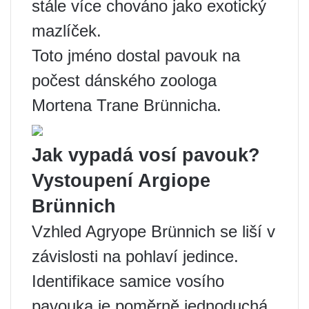
stále více chováno jako exotický
mazlíček.
Toto jméno dostal pavouk na
počest dánského zoologa
Mortena Trane Brünnicha.
Jak vypadá vosí pavouk?
Vystoupení Argiope
Brünnich
Vzhled Agryope Brünnich se liší v
závislosti na pohlaví jedince.
Identifikace samice vosího
pavouka je poměrně jednoduchá.