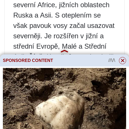
severní Africe, jižních oblastech
Ruska a Asii. S oteplením se
však pavouk vosy začal usazovat
severněji. Je rozšířen v jižní a
střední Evropě, Malé a Střední
Asii, Číně, Koreji, Japonsku, Indii
SPONSORED CONTENT
a na Kavkaze.
V Rusku žije Agryope Brünnich v
současné době v těchto
regionech: Čeljabinsk, Lipetsk,
Kaluga, Oryol, Saratov, Samara,
Orenburg, Moskva, Voroněž,