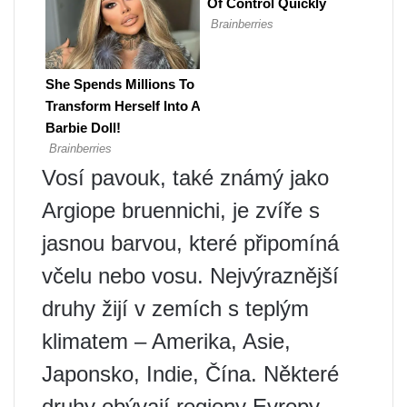
Vosí pavouk, také známý jako
Argiope bruennichi, je zvíře s
jasnou barvou, které připomíná
včelu nebo vosu. Nejvýraznější
druhy žijí v zemích s teplým
klimatem – Amerika, Asie,
Japonsko, Indie, Čína. Některé
druhy obývají regiony Evropy.