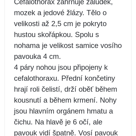
Cefalothorax zahrnuje žaludek,
mozek a jedové žlázy. Tělo o
velikosti až 2,5 cm je pokryto
hustou skořápkou. Spolu s
nohama je velikost samice vosího
pavouka 4 cm.
4 páry nohou jsou připojeny k
cefalothoraxu. Přední končetiny
hrají roli čelistí, drží oběť během
kousnutí a během krmení. Nohy
jsou hlavním orgánem hmatu a
čichu. Na hlavě je 6 očí, ale
pavouk vidí špatně. Vosí pavouk