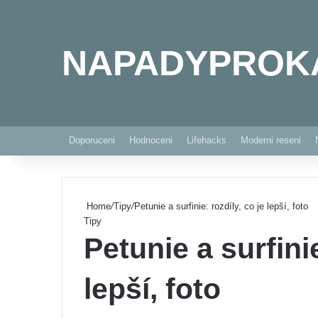
NAPADYPROK
Doporuceni
Hodnoceni
Lifehacks
Moderni reseni
Home
/
Tipy
/
Petunie a surfinie: rozdíly, co je lepší, foto
Tipy
Petunie a surfinie
lepší, foto