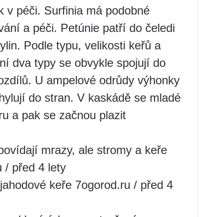
ak v péči. Surfinia má podobné
ní a péči. Petúnie patří do čeledi
lin. Podle typu, velikosti keřů a
dní dva typy se obvykle spojují do
ozdílů. U ampelové odrůdy výhonky
hylují do stran. V kaskádě se mladé
u a pak se začnou plazit
povídají mrazy, ale stromy a keře
 / před 4 lety
 jahodové keře 7ogorod.ru / před 4