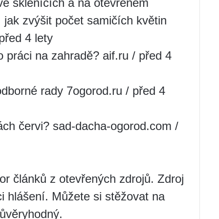
ve sklenících a na otevřeném
, jak zvýšit počet samičích květin
před 4 lety
ráci na zahradě? aif.ru / před 4
odborné rady 7ogorod.ru / před 4
kách červi? sad-dacha-ogorod.com /
r článků z otevřených zdrojů. Zdroj
i hlášení. Můžete si stěžovat na
důvěryhodný.