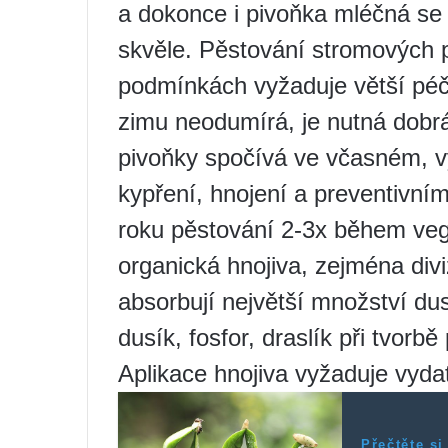
a dokonce i pivoňka mléčná se 
skvěle. Pěstování stromových p
podmínkách vyžaduje větší péči
zimu neodumírá, je nutná dob
pivoňky spočívá ve včasném, 
kypření, hnojení a preventivním 
roku pěstování 2-3x během veg
organická hnojiva, zejména div
absorbují největší množství du
dusík, fosfor, draslík při tvorb
Aplikace hnojiva vyžaduje vyda
Přečtěte si