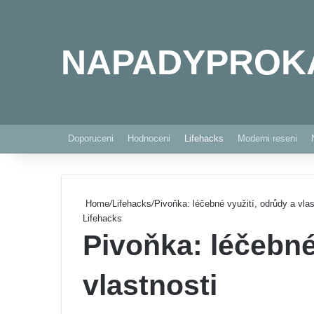
NAPADYPROK
Doporuceni
Hodnoceni
Lifehacks
Moderni reseni
Home
/
Lifehacks
/
Pivoňka: léčebné využití, odrůdy a vlas
Lifehacks
Pivoňka: léčebné
vlastnosti