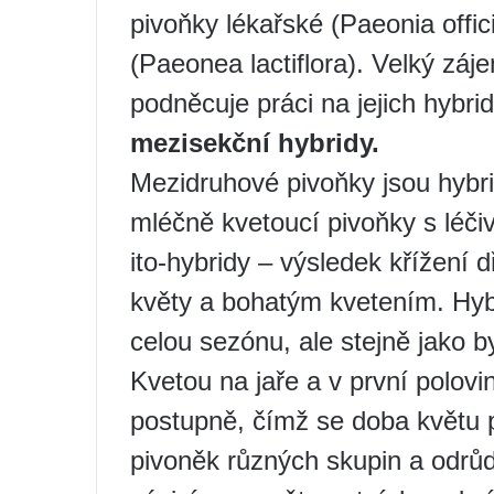
pivoňky lékařské (Paeonia offi
(Paeonea lactiflora). Velký záj
podněcuje práci na jejich hybri
mezisekční hybridy.
Mezidruhové pivoňky jsou hybri
mléčně kvetoucí pivoňky s léči
ito-hybridy – výsledek křížení d
květy a bohatým kvetením. Hybri
celou sezónu, ale stejně jako b
Kvetou na jaře a v první polovi
postupně, čímž se doba květu 
pivoněk různých skupin a odrů