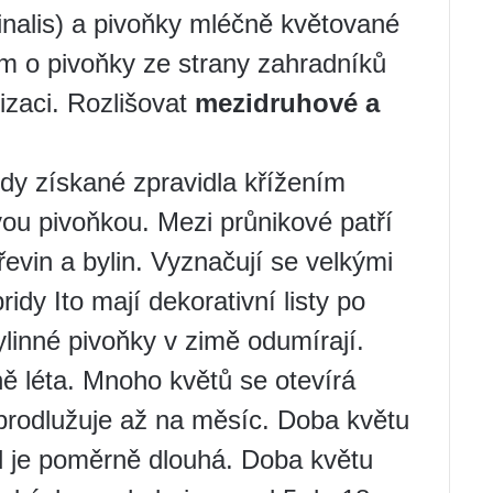
cinalis) a pivoňky mléčně květované
em o pivoňky ze strany zahradníků
dizaci. Rozlišovat
mezidruhové a
dy získané zpravidla křížením
vou pivoňkou. Mezi průnikové patří
řevin a bylin. Vyznačují se velkými
dy Ito mají dekorativní listy po
ylinné pivoňky v zimě odumírají.
ně léta. Mnoho květů se otevírá
prodlužuje až na měsíc. Doba květu
d je poměrně dlouhá. Doba květu