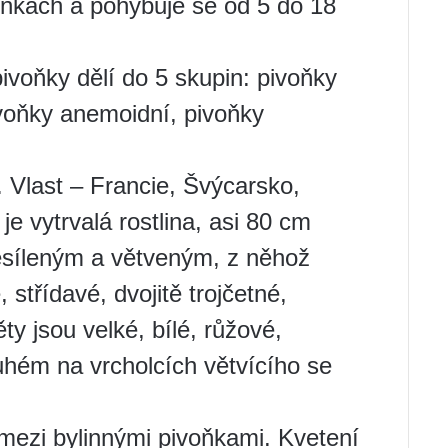
ínkách a pohybuje se od 5 do 18
ivoňky dělí do 5 skupin: pivoňky
ivoňky anemoidní, pivoňky
). Vlast – Francie, Švýcarsko,
 je vytrvalá rostlina, asi 80 cm
esíleným a větveným, z něhož
, střídavé, dvojitě trojčetné,
ty jsou velké, bílé, růžové,
uhém na vrcholcích větvícího se
 mezi bylinnými pivoňkami. Kvetení