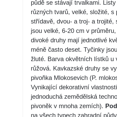
půdě se stávají trvalkami. List
různých tvarů, velké, složité, s
střídavě, dvou- a troj- a trojit
jsou velké, 6-20 cm v průměru
divoké druhy mají jednotlivé kvě
méně často deset. Tyčinky jsou 
žluté. Barva okvětních lístků u
růžová. Kavkazské druhy se vyz
pivoňka Mlokosevich (P. mlokose
Vynikající dekorativní vlastnost
jednoduchá zemědělská technolo
pivoněk v mnoha zemích).
Pod
na všech typech zahradní půdy, 