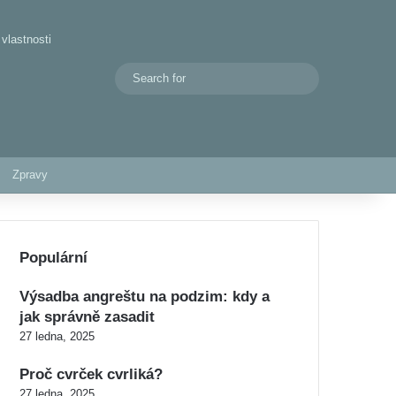
vlastnosti
Search
Switch skin
for
Zpravy
Populární
Výsadba angreštu na podzim: kdy a
jak správně zasadit
27 ledna, 2025
Proč cvrček cvrliká?
27 ledna, 2025