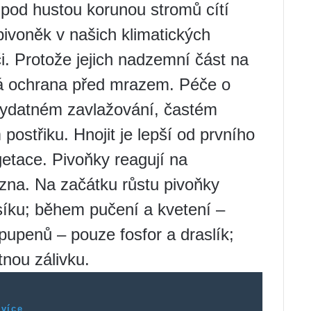
pod hustou korunou stromů cítí
ivoněk v našich klimatických
. Protože jejich nadzemní část na
rá ochrana před mrazem. Péče o
vydatném zavlažování, častém
postřiku. Hnojit je lepší od prvního
etace. Pivoňky reagují na
izna. Na začátku růstu pivoňky
síku; během pučení a kvetení –
ě pupenů – pouze fosfor a draslík;
tnou zálivku.
 více