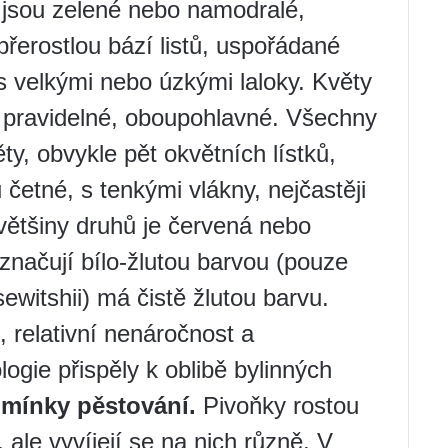
y jsou zelené nebo namodralé,
 přerostlou bází listů, uspořádané
é, s velkými nebo úzkými laloky. Květy
, pravidelné, oboupohlavné. Všechny
ty, obvykle pět okvětních lístků,
četné, s tenkými vlákny, nejčastěji
 většiny druhů je červená nebo
načují bílo-žlutou barvou (pouze
witshii) má čistě žlutou barvu.
i, relativní nenáročnost a
gie přispěly k oblibě bylinných
mínky pěstování.
Pivoňky rostou
ale vyvíjejí se na nich různě. V