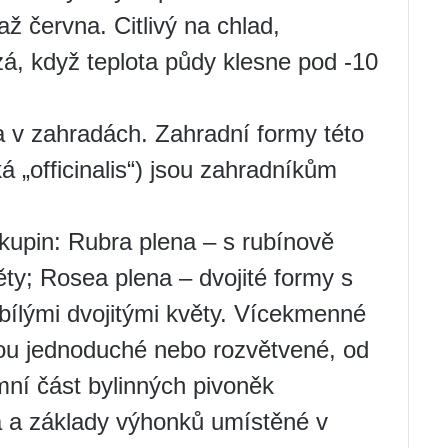
ž června. Citlivý na chlad,
á, když teplota půdy klesne pod -10
na v zahradách. Zahradní formy této
ká „officinalis“) jsou zahradníkům
skupin: Rubra plena – s rubínově
ěty; Rosea plena – dvojité formy s
 bílými dvojitými květy. Vícekmenné
sou jednoduché nebo rozvětvené, od
ní část bylinných pivoněk
 a základy výhonků umístěné v