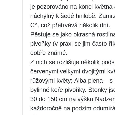
je pozorováno na konci května a
náchylný k šedé hnilobě. Zamrz
C°, což přetrvává několik dní.
Pěstuje se jako okrasná rostli
pivoňky (v praxi se jim často ří
dobře známé.
Z nich se rozlišuje několik pod
červenými velkými dvojitými kv
růžovými květy; Alba plena – s
bylinné keře pivoňky. Stonky j
30 do 150 cm na výšku Nadzem
každoročně na podzim odumírá