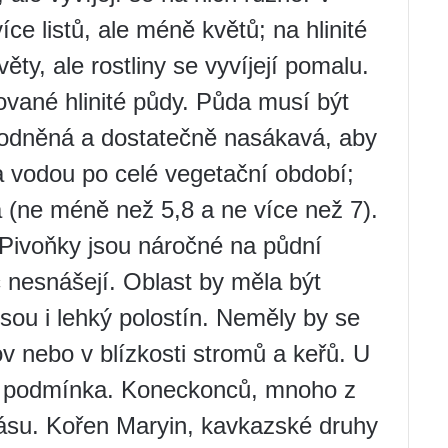
íce listů, ale méně květů; na hlinité
ěty, ale rostliny se vyvíjejí pomalu.
vované hlinité půdy. Půda musí být
vodněná a dostatečně nasákavá, aby
a vodou po celé vegetační období;
á (ne méně než 5,8 a ne více než 7).
 Pivoňky jsou náročné na půdní
 nesnášejí. Oblast by měla být
sou i lehký polostín. Neměly by se
v nebo v blízkosti stromů a keřů. U
ná podmínka. Koneckonců, mnoho z
pásu. Kořen Maryin, kavkazské druhy