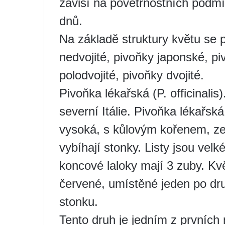
závisí na povětrnostních podm
dnů.
Na základě struktury květu se p
nedvojité, pivoňky japonské, p
polodvojité, pivoňky dvojité.
Pivoňka lékařská (P. officinalis
severní Itálie. Pivoňka lékařská
vysoká, s kůlovým kořenem, z
vybíhají stonky. Listy jsou velké
koncové laloky mají 3 zuby. Kvě
červené, umístěné jeden po dr
stonku.
Tento druh je jedním z prvních