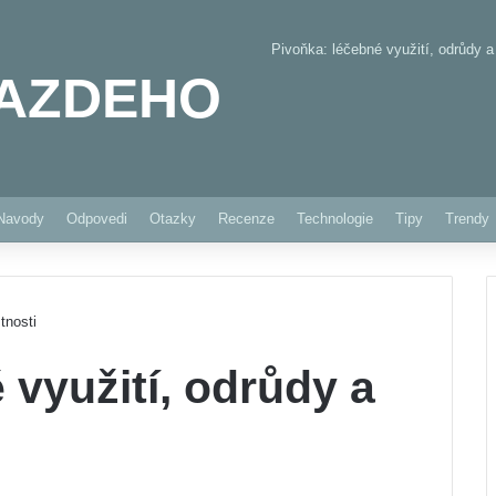
Pivoňka: léčebné využití, odrůdy a 
AZDEHO
Pinterest
Navody
Odpovedi
Otazky
Recenze
Technologie
Tipy
Trendy
tnosti
 využití, odrůdy a