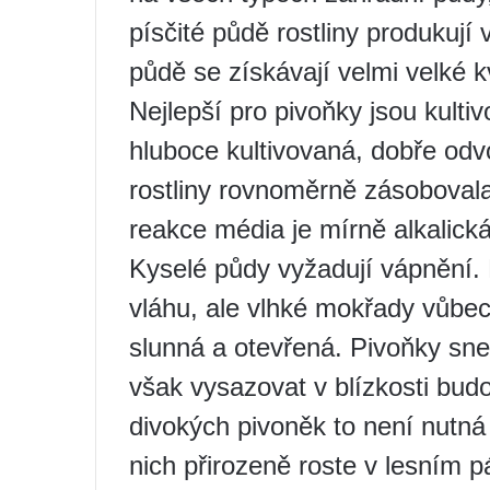
písčité půdě rostliny produkují v
půdě se získávají velmi velké kv
Nejlepší pro pivoňky jsou kulti
hluboce kultivovaná, dobře od
rostliny rovnoměrně zásoboval
reakce média je mírně alkalick
Kyselé půdy vyžadují vápnění.
vláhu, ale vlhké mokřady vůbec
slunná a otevřená. Pivoňky sne
však vysazovat v blízkosti budo
divokých pivoněk to není nut
nich přirozeně roste v lesním 