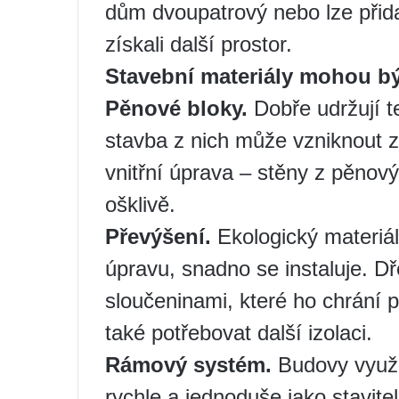
dům dvoupatrový nebo lze přid
získali další prostor.
Stavební materiály mohou bý
Pěnové bloky.
Dobře udržují te
stavba z nich může vzniknout
vnitřní úprava – stěny z pěnov
ošklivě.
Převýšení.
Ekologický materiál
úpravu, snadno se instaluje. D
sloučeninami, které ho chrání 
také potřebovat další izolaci.
Rámový systém.
Budovy využív
rychle a jednoduše jako stavitel