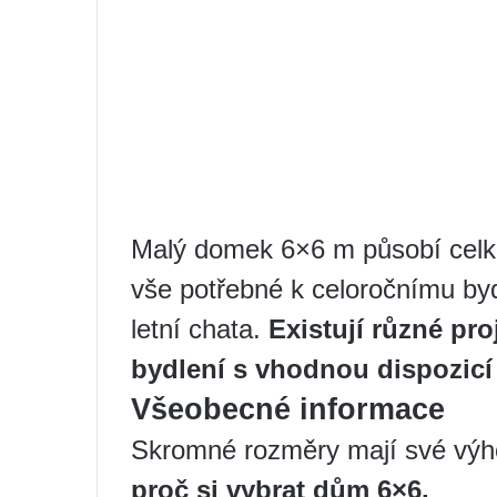
Malý domek 6×6 m působí celke
vše potřebné k celoročnímu byd
letní chata.
Existují různé pro
bydlení s vhodnou dispozicí a
Všeobecné informace
Skromné ​​rozměry mají své vý
proč si vybrat dům 6×6.