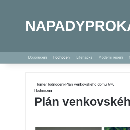
NAPADYPROK
Doporuceni
Hodnoceni
Lifehacks
Moderni reseni
Home
/
Hodnoceni
/
Plán venkovského domu 6×6
Hodnoceni
Plán venkovské