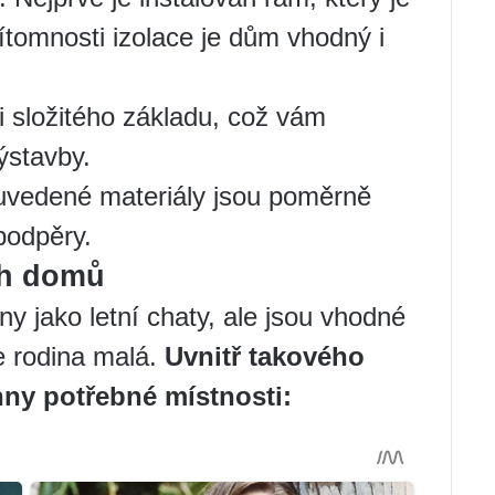
ítomnosti izolace je dům vhodný i
i složitého základu, což vám
ýstavby.
 uvedené materiály jsou poměrně
podpěry.
ch domů
y jako letní chaty, ale jsou vhodné
je rodina malá.
Uvnitř takového
ny potřebné místnosti: