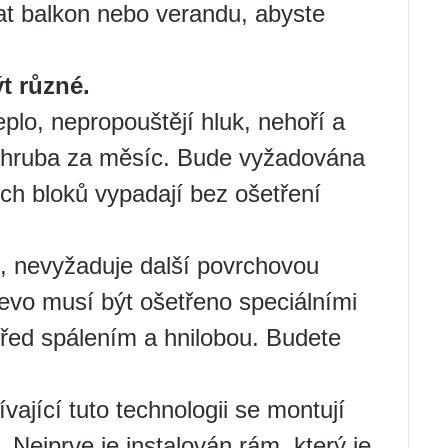
at balkon nebo verandu, abyste
t různé.
plo, nepropouštějí hluk, nehoří a
 zhruba za měsíc. Bude vyžadována
ých bloků vypadají bez ošetření
, nevyžaduje další povrchovou
řevo musí být ošetřeno speciálními
před spálením a hnilobou. Budete
ající tuto technologii se montují
. Nejprve je instalován rám, který je