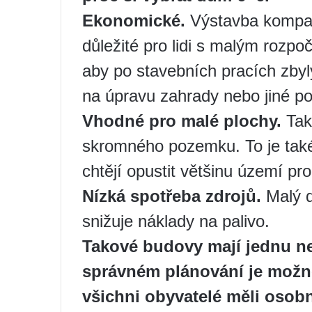
Ekonomické.
Výstavba kompakt
důležité pro lidi s malým rozp
aby po stavebních pracích zbyl
na úpravu zahrady nebo jiné po
Vhodné pro malé plochy.
Tako
skromného pozemku. To je také 
chtějí opustit většinu území pr
Nízká spotřeba zdrojů.
Malý d
snižuje náklady na palivo.
Takové budovy mají jednu ne
správném plánování je možné
všichni obyvatelé měli osobn