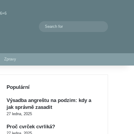
 6×6
Search
Switch skin
for
Zpravy
Populární
Výsadba angreštu na podzim: kdy a
jak správně zasadit
27 ledna, 2025
Proč cvrček cvrliká?
27 ledna, 2025