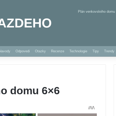
Plán venkovského domu
AZDEHO
Pinterest
Navody
Odpovedi
Otazky
Recenze
Technologie
Tipy
Trendy
ho domu 6×6