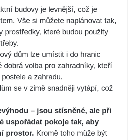
ní budovy je levnější, což je
očtem. Vše si můžete naplánovat tak,
y prostředky, které budou použity
třeby.
vý dům lze umístit i do hranic
dobrá volba pro zahradníky, kteří
o postele a zahradu.
ům se v zimě snadněji vytápí, což
výhodu – jsou stísněné, ale při
 uspořádat pokoje tak, aby
í prostor.
Kromě toho může být