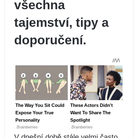
všechna
tajemství, tipy a
doporučení.
V dnešní době stále velmi často