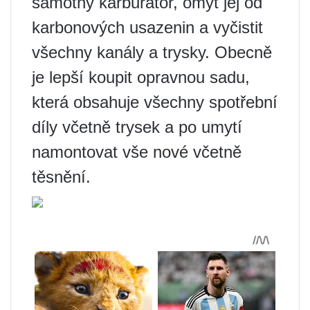
samotný karburátor, omýt jej od
karbonových usazenin a vyčistit
všechny kanály a trysky. Obecně
je lepší koupit opravnou sadu,
která obsahuje všechny spotřební
díly včetně trysek a po umytí
namontovat vše nové včetně
těsnění.