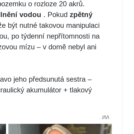
pozemku o rozloze 20 akrů.
plnění vodou
. Pokud
zpětný
že být nutné takovou manipulaci
nou, po týdenní nepřítomnosti na
ezovou mízu – v domě nebyl ani
ravo jeho předsunutá sestra –
raulický akumulátor + tlakový