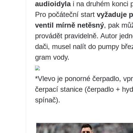
audioidyla
i na druhém konci 
Pro počáteční start
vyžaduje 
ventil mírně netěsný
, pak mů
provádět pravidelně. Autor jed
dači, musel nalít do pumpy bř
gram vody.
*Vlevo je ponorné čerpadlo, vp
čerpací stanice (čerpadlo + hyd
spínač).