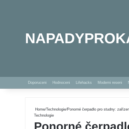
NAPADYPROK
Doporuceni
Hodnoceni
Lifehacks
Moderni reseni
Home
/
Technologie
/
Ponorné čerpadlo pro studny: zařízení
Technologie
Ponorné čerpadl