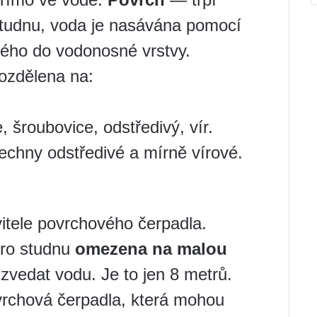
studnu, voda je nasávána pomocí
ného do vodonosné vrstvy.
ozdělena na:
, šroubovice, odstředivý, vír.
echny odstředivé a mírně vírové.
itele povrchového čerpadla.
pro studnu
omezena na malou
vedat vodu. Je to jen 8 metrů.
ovrchová čerpadla, která mohou