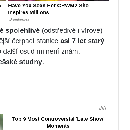
ě spolehlivé
(odstředivé i vírové) –
ější čerpací stanice
asi 7 let starý
o další osud mi není znám.
ešské studny
.