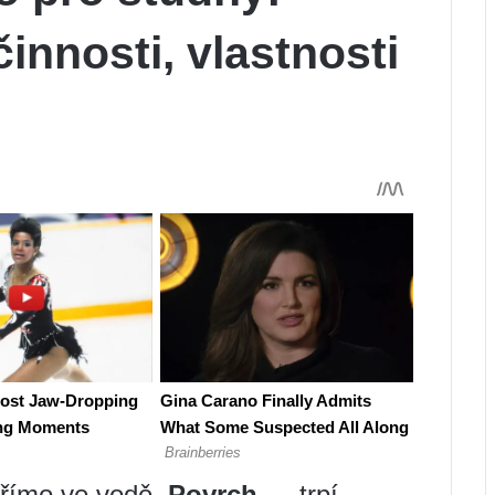
činnosti, vlastnosti
 přímo ve vodě.
Povrch
— trpí