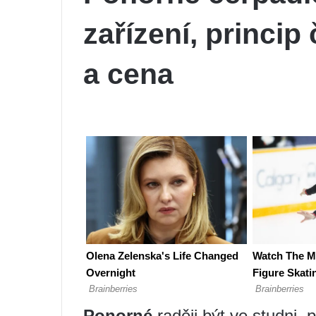
zařízení, princip 
a cena
Ponorné
raději být ve studni,