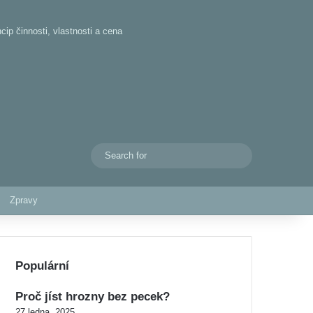
cip činnosti, vlastnosti a cena
Search
Switch skin
for
Zpravy
Populární
Proč jíst hrozny bez pecek?
27 ledna, 2025