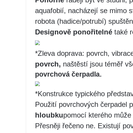
aquafobií, nacházejí se mimo 
robota (hadice/potrubí) spuště
Designově ponořitelné
také r
*Zleva doprava: povrch, vibrace
povrch,
naštěstí jsou téměř vš
povrchová čerpadla.
*Konstrukce typického představ
Použití povrchových čerpadel 
hloubku
pomocí kterého může z
Přesněji řečeno ne. Existují p