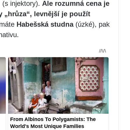
(s injektory).
Ale rozumná cena je
 „hrůza“, levnější je použít
 máte
Habešská studna
(úzké), pak
ativu.