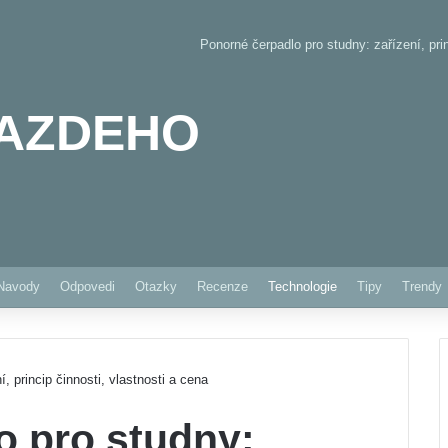
Ponorné čerpadlo pro studny: zařízení, prin
AZDEHO
Pinterest
Navody
Odpovedi
Otazky
Recenze
Technologie
Tipy
Trendy
, princip činnosti, vlastnosti a cena
o pro studny: