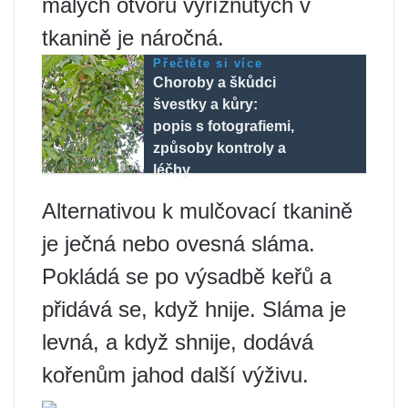
malých otvorů vyříznutých v
tkanině je náročná.
Přečtěte si více
Choroby a škůdci
švestky a kůry:
popis s fotografiemi,
způsoby kontroly a
léčby.
Alternativou k mulčovací tkanině
je ječná nebo ovesná sláma.
Pokládá se po výsadbě keřů a
přidává se, když hnije. Sláma je
levná, a když shnije, dodává
kořenům jahod další výživu.