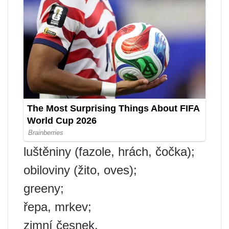
luštěniny (fazole, hrách, čočka);
obiloviny (žito, oves);
greeny;
řepa, mrkev;
zimní česnek.