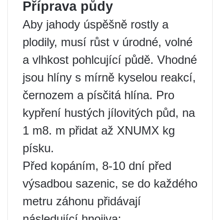
Příprava půdy
Aby jahody úspěšně rostly a
plodily, musí růst v úrodné, volné
a vlhkost pohlcující půdě. Vhodné
jsou hlíny s mírně kyselou reakcí,
černozem a písčitá hlína. Pro
kypření hustých jílovitých půd, na
1 m8. m přidat až XNUMX kg
písku.
Před kopáním, 8-10 dní před
výsadbou sazenic, se do každého
metru záhonu přidávají
následující hnojiva: