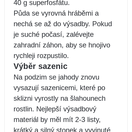
40 g superfosfátu.
Půda se vyrovná hráběmi a
nechá se až do výsadby. Pokud
je suché počasí, zalévejte
zahradní záhon, aby se hnojivo
rychleji rozpustilo.
Výběr sazenic
Na podzim se jahody znovu
vysazují sazenicemi, které po
sklizni vyrostly na šlahounech
rostlin. Nejlepší výsadbový
materiál by měl mít 2-3 listy,
krátký a silný stonek a vyvinuté