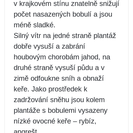
v krajkovém stínu znatelně snižují
počet nasazených bobulí a jsou
méně sladké.
Silný vítr na jedné straně plantáž
dobře vysuší a zabrání
houbovým chorobám jahod, na
druhé straně vysuší půdu a v
zimě odfoukne sníh a obnaží
keře. Jako prostředek k
zadržování sněhu jsou kolem
plantáže s bobulemi vysazeny
nízké ovocné keře – rybíz,
angrešt.