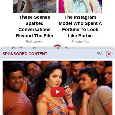
Péče o lilie po odkvětu
SPONSORED CONTENT
Ideální dobou je začátek podzimu
pro přistání
zahradní jahody
nebo jahody. Jak vybrat místo pro
zahradní postel? Jaké jsou
nejlepší prekurzorové rostliny pro
jahody a kterým byste se měli
vyhnout? Jak a čím vyplnit půdu