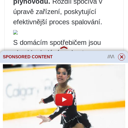
plynovodu.
Rozdíl spočívá v
úpravě zařízení, poskytující
efektivnější proces spalování.
S domácím spotřebičem jsou
obvykle dodávány dva typy
SPONSORED CONTENT
trysek. Některé jsou určeny pro
hlavní plyn, mají větší průměr
otvoru. Jiné jsou pro připevnění k
válci. Standardně jsou v panelu
instalovány trysky pro plynovod.
V případě potřeby se vymění
pomocí klíčů, které jsou součástí