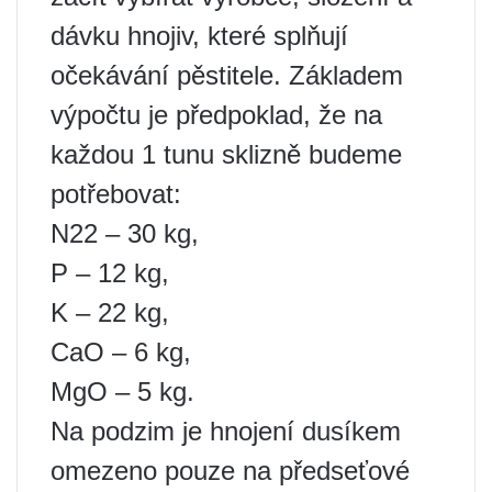
dávku hnojiv, které splňují
očekávání pěstitele. Základem
výpočtu je předpoklad, že na
každou 1 tunu sklizně budeme
potřebovat:
N22 – 30 kg,
P – 12 kg,
K – 22 kg,
CaO – 6 kg,
MgO – 5 kg.
Na podzim je hnojení dusíkem
omezeno pouze na předseťové