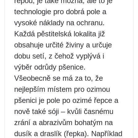
řepou, je také možná, ale to je
technologie pro dobrá pole a
vysoké náklady na ochranu.
Každá pěstitelská lokalita již
obsahuje určité živiny a určuje
dobu setí, z čehož vyplývá i
výběr odrůdy pšenice.
Všeobecně se má za to, že
nejlepším místem pro ozimou
pšenici je pole po ozimé řepce a
nově také sóji – kvůli časnému
zrání a abrazivům bohatým na
dusík a draslík (řepka). Například