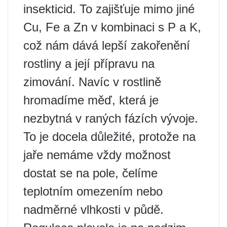
insekticid. To zajišťuje mimo jiné
Cu, Fe a Zn v kombinaci s P a K,
což nám dává lepší zakořenění
rostliny a její přípravu na
zimování. Navíc v rostlině
hromadíme měď, která je
nezbytná v raných fázích vývoje.
To je docela důležité, protože na
jaře nemáme vždy možnost
dostat se na pole, čelíme
teplotním omezením nebo
nadměrné vlhkosti v půdě.