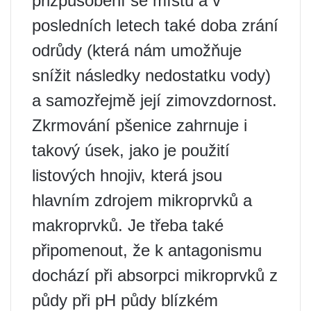
přizpůsobení se místu a v
posledních letech také doba zrání
odrůdy (která nám umožňuje
snížit následky nedostatku vody)
a samozřejmě její zimovzdornost.
Zkrmování pšenice zahrnuje i
takový úsek, jako je použití
listových hnojiv, která jsou
hlavním zdrojem mikroprvků a
makroprvků. Je třeba také
připomenout, že k antagonismu
dochází při absorpci mikroprvků z
půdy při pH půdy blízkém