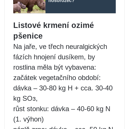
nosorožec?
Listové krmení ozimé
pšenice
Na jaře, ve třech neuralgických
fázích hnojení dusíkem, by
rostlina měla být vybavena:
začátek vegetačního období:
dávka – 30-80 kg H + cca. 30-40
kg SOɜ,
růst stonku: dávka – 40-60 kg N
(1. výhon)