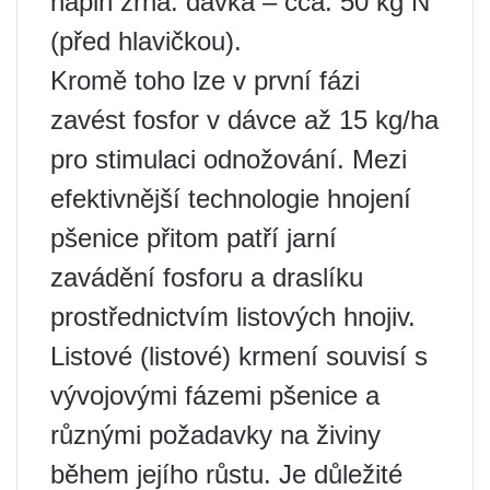
náplň zrna: dávka – cca. 50 kg N
(před hlavičkou).
Kromě toho lze v první fázi
zavést fosfor v dávce až 15 kg/ha
pro stimulaci odnožování. Mezi
efektivnější technologie hnojení
pšenice přitom patří jarní
zavádění fosforu a draslíku
prostřednictvím listových hnojiv.
Listové (listové) krmení souvisí s
vývojovými fázemi pšenice a
různými požadavky na živiny
během jejího růstu. Je důležité