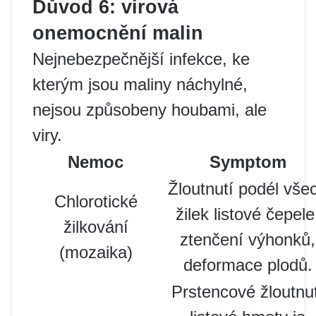
Důvod 6: virová
onemocnění malin
Nejnebezpečnější infekce, ke
kterým jsou maliny náchylné,
nejsou způsobeny houbami, ale
viry.
Nemoc
Symptom
Žloutnutí podél vše
Chlorotické
žilek listové čepele
žilkování
ztenčení výhonků,
(mozaika)
deformace plodů.
Prstencové žloutnu