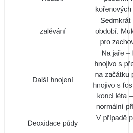
kořenových
Sedmkrát 
zalévání
období. Mu
pro zachov
Na jaře –
hnojivo s př
na začátku 
Další hnojení
hnojivo s fo
konci léta 
normální př
V případě p
Deoxidace půdy