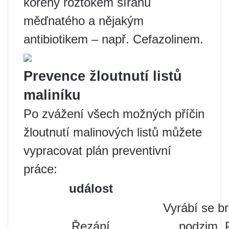
kořeny roztokem síranu
měďnatého a nějakým
antibiotikem – např. Cefazolinem.
Prevence žloutnutí listů
maliníku
Po zvážení všech možných příčin
žloutnutí malinových listů můžete
vypracovat plán preventivní
práce:
událost
Vyrábí se br
Řezání
podzim. 