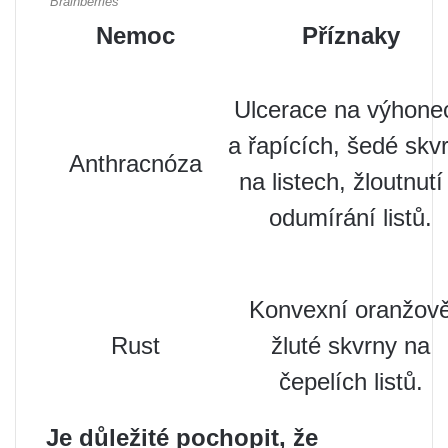
Nemoc
Příznaky
Ulcerace na výhone
a řapících, šedé skv
Anthracnóza
na listech, žloutnutí
odumírání listů.
Konvexní oranžov
Rust
žluté skvrny na
čepelích listů.
Je důležité pochopit, že