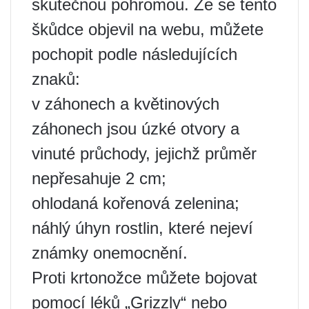
skutečnou pohromou. Že se tento
škůdce objevil na webu, můžete
pochopit podle následujících
znaků:
v záhonech a květinových
záhonech jsou úzké otvory a
vinuté průchody, jejichž průměr
nepřesahuje 2 cm;
ohlodaná kořenová zelenina;
náhlý úhyn rostlin, které nejeví
známky onemocnění.
Proti krtonožce můžete bojovat
pomocí léků „Grizzly“ nebo