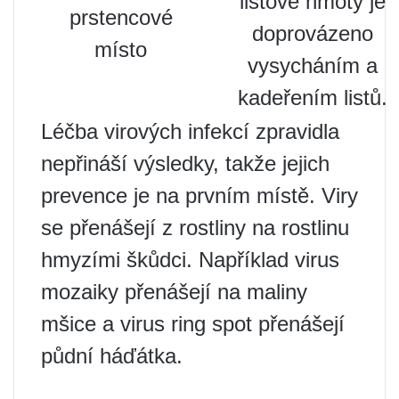
listové hmoty je
prstencové
doprovázeno
místo
vysycháním a
kadeřením listů.
Léčba virových infekcí zpravidla
nepřináší výsledky, takže jejich
prevence je na prvním místě. Viry
se přenášejí z rostliny na rostlinu
hmyzími škůdci. Například virus
mozaiky přenášejí na maliny
mšice a virus ring spot přenášejí
půdní háďátka.