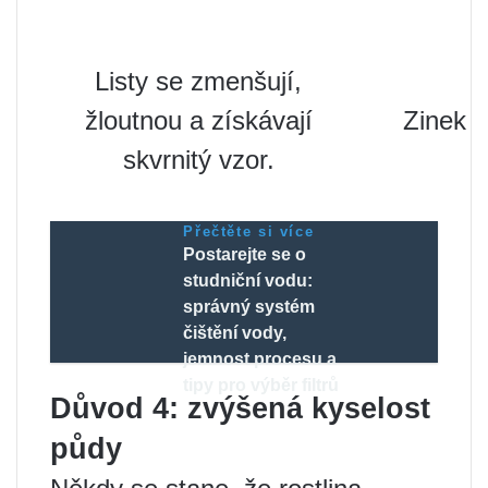
Listy se zmenšují,
žloutnou a získávají
Zinek
skvrnitý vzor.
Přečtěte si více
Postarejte se o
studniční vodu:
správný systém
čištění vody,
jemnost procesu a
tipy pro výběr filtrů
Důvod 4: zvýšená kyselost
půdy