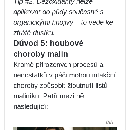
Tip #2. Dezoxidanty nelze
aplikovat do půdy současně s
organickými hnojivy – to vede ke
ztrátě dusíku.
Důvod 5: houbové
choroby malin
Kromě přirozených procesů a
nedostatků v péči mohou infekční
choroby způsobit žloutnutí listů
maliníku. Patří mezi ně
následující: