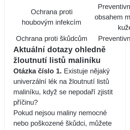
Preventivn
Ochrana proti
obsahem mě
houbovým infekcím
kuž
Ochrana proti škůdcům
Preventivní
Aktuální dotazy ohledně
žloutnutí listů maliníku
Otázka číslo 1.
Existuje nějaký
univerzální lék na žloutnutí listů
maliníku, když se nepodaří zjistit
příčinu?
Pokud nejsou maliny nemocné
nebo poškozené škůdci, můžete