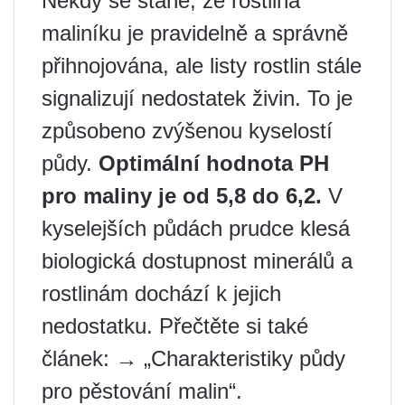
Někdy se stane, že rostlina
maliníku je pravidelně a správně
přihnojována, ale listy rostlin stále
signalizují nedostatek živin. To je
způsobeno zvýšenou kyselostí
půdy.
Optimální hodnota
PH
pro maliny je od 5,8 do 6,2.
V
kyselejších půdách prudce klesá
biologická dostupnost minerálů a
rostlinám dochází k jejich
nedostatku. Přečtěte si také
článek: → „Charakteristiky půdy
pro pěstování malin“.