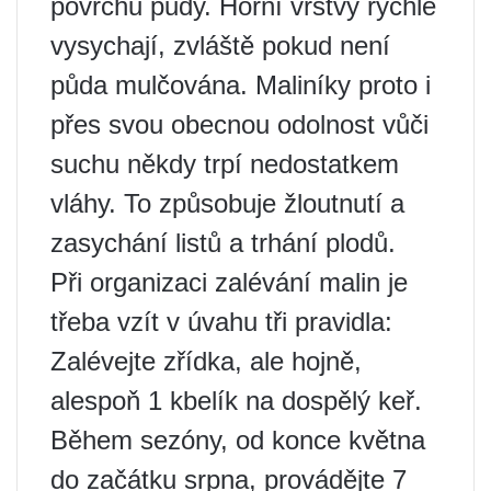
povrchu půdy. Horní vrstvy rychle
vysychají, zvláště pokud není
půda mulčována. Maliníky proto i
přes svou obecnou odolnost vůči
suchu někdy trpí nedostatkem
vláhy. To způsobuje žloutnutí a
zasychání listů a trhání plodů.
Při organizaci zalévání malin je
třeba vzít v úvahu tři pravidla:
Zalévejte zřídka, ale hojně,
alespoň 1 kbelík na dospělý keř.
Během sezóny, od konce května
do začátku srpna, provádějte 7