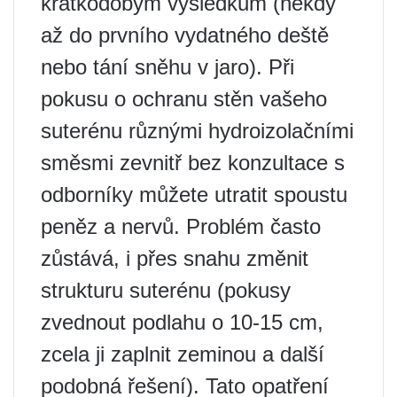
krátkodobým výsledkům (někdy
až do prvního vydatného deště
nebo tání sněhu v jaro). Při
pokusu o ochranu stěn vašeho
suterénu různými hydroizolačními
směsmi zevnitř bez konzultace s
odborníky můžete utratit spoustu
peněz a nervů. Problém často
zůstává, i přes snahu změnit
strukturu suterénu (pokusy
zvednout podlahu o 10-15 cm,
zcela ji zaplnit zeminou a další
podobná řešení). Tato opatření