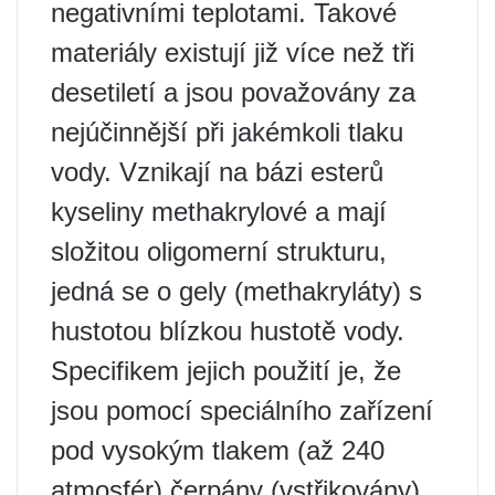
negativními teplotami. Takové
materiály existují již více než tři
desetiletí a jsou považovány za
nejúčinnější při jakémkoli tlaku
vody. Vznikají na bázi esterů
kyseliny methakrylové a mají
složitou oligomerní strukturu,
jedná se o gely (methakryláty) s
hustotou blízkou hustotě vody.
Specifikem jejich použití je, že
jsou pomocí speciálního zařízení
pod vysokým tlakem (až 240
atmosfér) čerpány (vstřikovány)