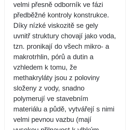
velmi přesně odborník ve fázi
předběžné kontroly konstrukce.
Díky nízké viskozitě se gely
uvnitř struktury chovají jako voda,
tzn. pronikají do všech mikro- a
makrotrhlin, pórů a dutin a
vzhledem k tomu, že
methakryláty jsou z poloviny
složeny z vody, snadno
polymerují ve stavebním
materiálu a půdě, vytvářejí s nimi
velmi pevnou vazbu (mají
vysokou přilnavost k vlhkým