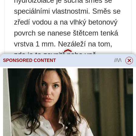
hydroizolace je suchá směs se
speciálními vlastnostmi. Směs se
zředí vodou a na vlhký betonový
povrch se nanese štětcem tenká
vrstva 1 mm. Nezáleží na tom,
zda je to zevnitř nebo vně
SPONSORED CONTENT
konstrukce.
Složky směsi reagují se složkami
betonu a začnou kapilárami a
mikrotrhlinami pronikat hluboko
do stěn nebo podlahy až do
hloubky přes 40 centimetrů. Při
pohybu jsou kapiláry betonu