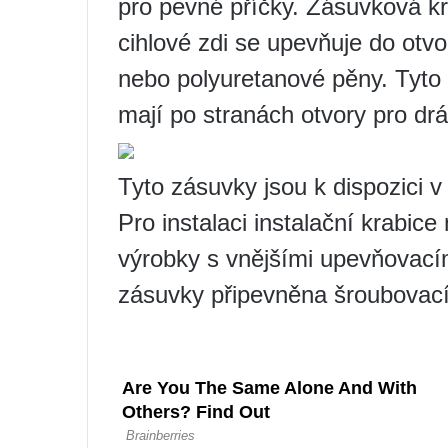
pro pevné příčky. Zásuvková k
cihlové zdi se upevňuje do otv
nebo polyuretanové pěny. Tyto 
mají po stranách otvory pro drá
Tyto zásuvky jsou k dispozici 
Pro instalaci instalační krabic
výrobky s vnějšími upevňovacími
zásuvky připevněna šroubovací