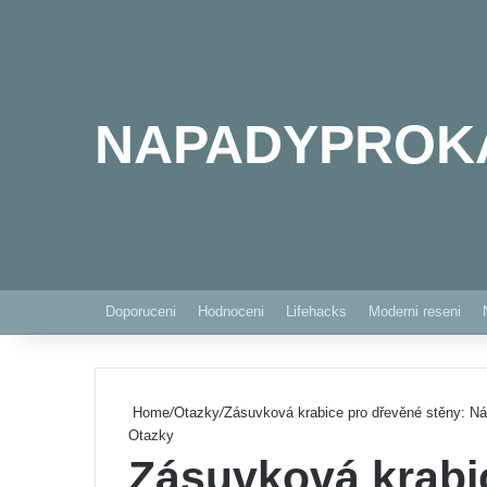
NAPADYPROK
Doporuceni
Hodnoceni
Lifehacks
Moderni reseni
Home
/
Otazky
/
Zásuvková krabice pro dřevěné stěny: Ná
Otazky
Zásuvková krabi