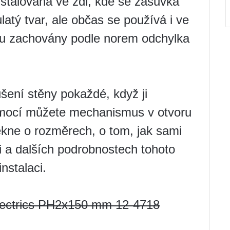
nstalovaná ve zdi, kde se zásuvka
atý tvar, ale občas se používá i ve
ou zachovány podle norem odchylka
šení stěny pokaždé, když ji
omocí můžete mechanismus v otvoru
ekne o rozměrech, o tom, jak sami
i a dalších podrobnostech tohoto
nstalaci.
ectrics PH2x150 mm 12-4718