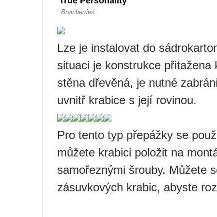
Lze je instalovat do sádrokarto
situaci je konstrukce přitažena
stěna dřevěná, je nutné zabráni
uvnitř krabice s její rovinou.
Pro tento typ přepážky se použí
můžete krabici položit na montá
samořeznými šrouby. Můžete se
zásuvkových krabic, abyste rozliš