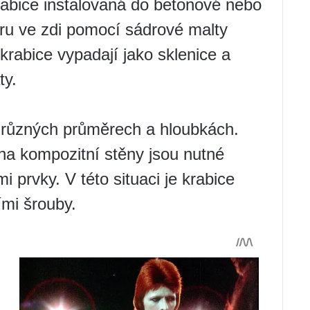
rabice instalovaná do betonové nebo
oru ve zdi pomocí sádrové malty
krabice vypadají jako sklenice a
ty.
v různých průměrech a hloubkách.
e na kompozitní stěny jsou nutné
 prvky. V této situaci je krabice
mi šrouby.