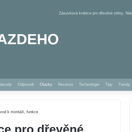
Zásuvková krabice pro dřevěné stěny: Náv
AZDEHO
Pinterest
Navody
Odpovedi
Otazky
Recenze
Technologie
Tipy
Trendy
vod k montáži, funkce
ce pro dřevěné