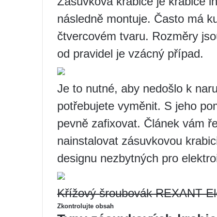
Zásuvková krabice je krabice i
následně montuje. Často má kul
čtvercovém tvaru. Rozměry js
od pravidel je vzácný případ.
Je to nutné, aby nedošlo k naru
potřebujete vyměnit. S jeho p
pevně zafixovat. Článek vám ř
nainstalovat zásuvkovou krabic
designu nezbytných pro elektroi
Křížový šroubovák REXANT El
Zkontrolujte obsah