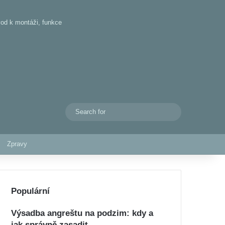
od k montáži, funkce
Search
Switch skin
for
Zpravy
Populární
Výsadba angreštu na podzim: kdy a
jak správně zasadit