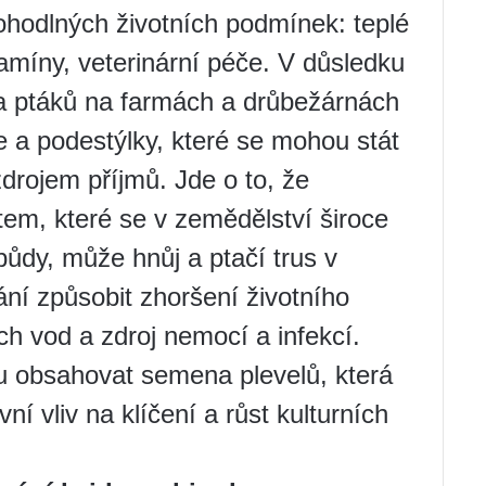
pohodlných životních podmínek: teplé
tamíny, veterinární péče. V důsledku
t a ptáků na farmách a drůbežárnách
 a podestýlky, které se mohou stát
rojem příjmů. Jde o to, že
em, které se v zemědělství široce
půdy, může hnůj a ptačí trus v
ní způsobit zhoršení životního
ch vod a zdroj nemocí a infekcí.
 obsahovat semena plevelů, která
ní vliv na klíčení a růst kulturních