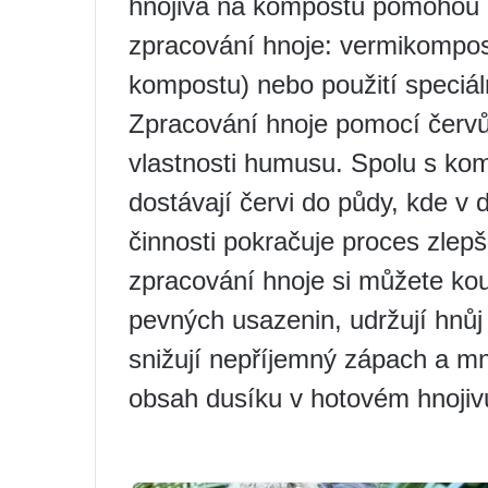
hnojiva na kompostu pomohou 
zpracování hnoje: vermikompos
kompostu) nebo použití speciáln
Zpracování hnoje pomocí červů
vlastnosti humusu. Spolu s kom
dostávají červi do půdy, kde v d
činnosti pokračuje proces zle
zpracování hnoje si můžete koup
pevných usazenin, udržují hnů
snižují nepříjemný zápach a m
obsah dusíku v hotovém hnojiv