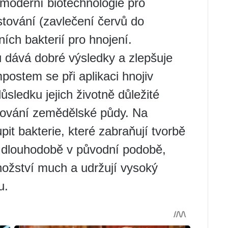
moderní biotechnologie pro
tování (zavlečení červů do
ích bakterií pro hnojení.
 dává dobré výsledky a zlepšuje
postem se při aplikaci hnojiv
ůsledku jejich životně důležité
pšování zemědělské půdy. Na
it bakterie, které zabraňují tvorbě
j dlouhodobě v původní podobě,
nožství much a udržují vysoký
u.