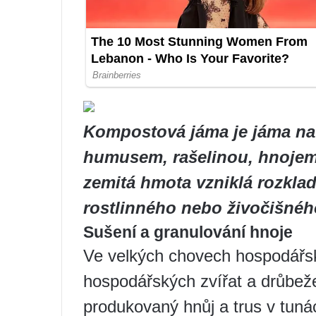
Kompostová jáma je jáma na
humusem, rašelinou, hnoje
zemitá hmota vzniklá rozkla
rostlinného nebo živočišné
Sušení a granulování hnoje
Ve velkých chovech hospodářsk
hospodářských zvířat a drůbeže 
produkovaný hnůj a trus v tun