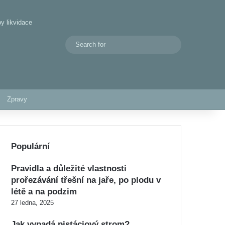
y likvidace
Search
Switch skin
for
Zpravy
Populární
Pravidla a důležité vlastnosti
prořezávání třešní na jaře, po plodu v
létě a na podzim
27 ledna, 2025
Jak vypadá pistáciový strom?