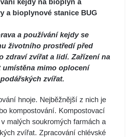
vání kejdy na bioplyn a
ry a bioplynové stanice BUG
rava a používání kejdy se
u životního prostředí před
zdraví zvířat a lidí. Zařízení na
t umístěna mimo oplocení
odářských zvířat.
vání hnoje. Nejběžnější z nich je
ebo kompostování. Kompostovací
y v malých soukromých farmách a
ých zvířat. Zpracování chlévské