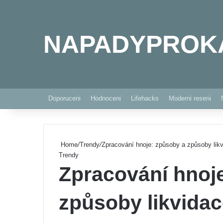
NAPADYPROK
Doporuceni
Hodnoceni
Lifehacks
Moderni reseni
Home
/
Trendy
/
Zpracování hnoje: způsoby a způsoby lik
Trendy
Zpracování hnoj
způsoby likvida