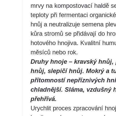
mrvy na kompostovací haldě s
teploty při fermentaci organick
hnůj a neutralizuje semena pleve
kůra stromů se přidávají do hr
hotového hnojiva. Kvalitní hum
měsíců nebo rok.
Druhy hnoje – kravský hnůj, 
hnůj, slepičí hnůj. Mokrý a 
přítomností nepříznivých hn
chladnější. Sláma, vzdušný 
přehřívá.
Urychlit proces zpracování hno