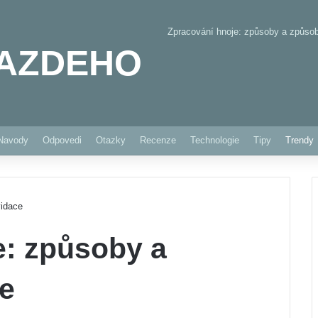
Zpracování hnoje: způsoby a způsob
AZDEHO
Pinterest
Navody
Odpovedi
Otazky
Recenze
Technologie
Tipy
Trendy
vidace
e: způsoby a
ce