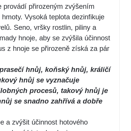
e provádí přirozeným zvýšením
é hmoty. Vysoká teplota dezinfikuje
lů. Seno, vršky rostlin, piliny a
omady hnoje, aby se zvýšila účinnost
us z hnoje se přirozeně získá za pár
prasečí hnůj, koňský hnůj, králičí
tukový hnůj se vyznačuje
ilobných procesů, takový hnůj je
hnůj se snadno zahřívá a dobře
je a zvýšit účinnost hotového