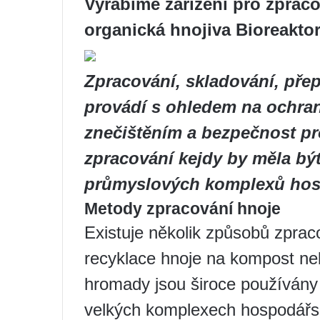
Vyrábíme zařízení pro zpraco
organická hnojiva Bioreakto
Zpracování, skladování, přep
provádí s ohledem na ochran
znečištěním a bezpečnost pro 
zpracování kejdy by měla bý
průmyslových komplexů hosp
Metody zpracování hnoje
Existuje několik způsobů zpraco
recyklace hnoje na kompost n
hromady jsou široce používán
velkých komplexech hospodářsk