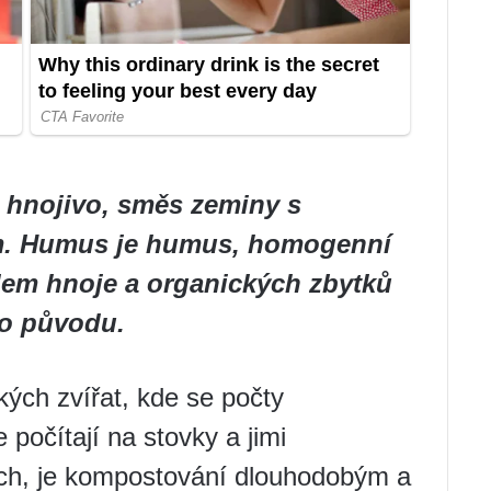
 hnojivo, směs zeminy s
m. Humus je humus, homogenní
dem hnoje a organických zbytků
ho původu.
ých zvířat, kde se počty
počítají na stovky a jimi
ách, je kompostování dlouhodobým a