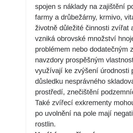
spojen s náklady na zajištění 
farmy a drůbežárny, krmivo, vi
životně důležité činnosti zvířa
vzniká obrovské množství hnoje
problémem nebo dodatečným zd
navzdory prospěšným vlastnost
využívají ke zvýšení úrodnosti 
důsledku nesprávného skladová
prostředí, znečištění podzemní
Také zvířecí exkrementy mohou
po uvolnění na pole mají negativ
rostlin.