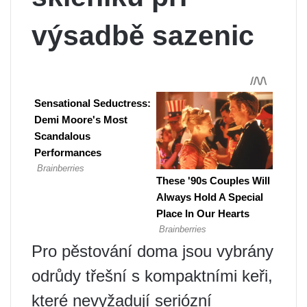
výsadbě sazenic
Pro pěstování doma jsou vybrány
odrůdy třešní s kompaktními keři,
které nevyžadují seriózní