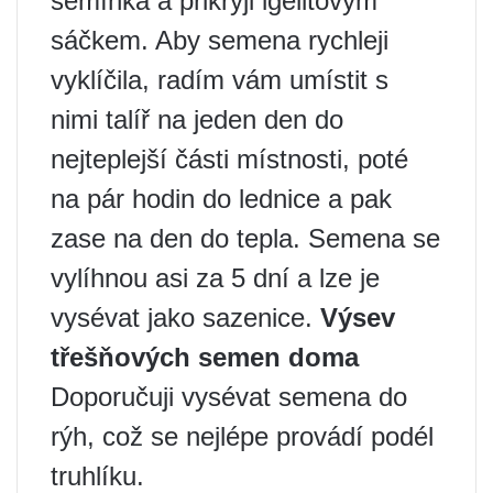
semínka a přikryji igelitovým
sáčkem. Aby semena rychleji
vyklíčila, radím vám umístit s
nimi talíř na jeden den do
nejteplejší části místnosti, poté
na pár hodin do lednice a pak
zase na den do tepla. Semena se
vylíhnou asi za 5 dní a lze je
vysévat jako sazenice.
Výsev
třešňových semen doma
Doporučuji vysévat semena do
rýh, což se nejlépe provádí podél
truhlíku.