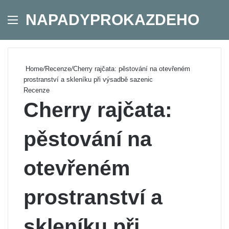
NAPADYPROKAZDEHO
Menu
Se
Home
/
Recenze
/
Cherry rajčata: pěstování na otevřeném
prostranství a skleníku při výsadbě sazenic
Recenze
Cherry rajčata:
pěstování na
otevřeném
prostranství a
skleníku při