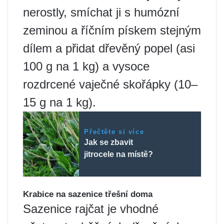
nerostly, smíchat ji s humózní
zeminou a říčním pískem stejným
dílem a přidat dřevěný popel (asi
100 g na 1 kg) a vysoce
rozdrcené vaječné skořápky (10–
15 g na 1 kg).
Přečtěte si více
Jak se zbavit
jitrocele na místě?
Krabice na sazenice třešní doma
Sazenice rajčat je vhodné