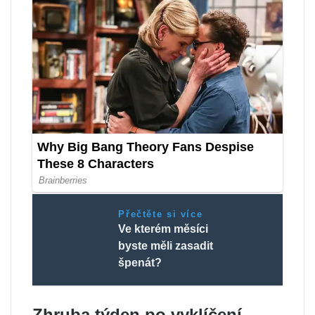
Přečtěte si více
Ve kterém měsíci
byste měli zasadit
špenát?
Zhruba týden po vyklíčení