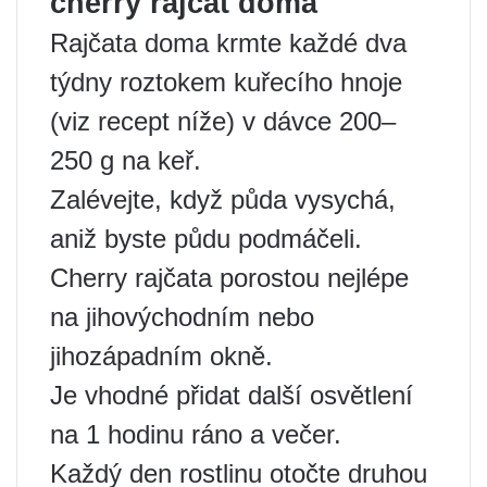
cherry rajčat doma
Rajčata doma krmte každé dva
týdny roztokem kuřecího hnoje
(viz recept níže) v dávce 200–
250 g na keř.
Zalévejte, když půda vysychá,
aniž byste půdu podmáčeli.
Cherry rajčata porostou nejlépe
na jihovýchodním nebo
jihozápadním okně.
Je vhodné přidat další osvětlení
na 1 hodinu ráno a večer.
Každý den rostlinu otočte druhou