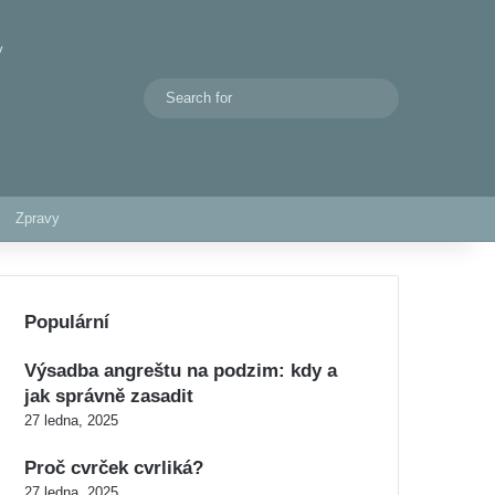
y
Search
Switch skin
for
Zpravy
Populární
Výsadba angreštu na podzim: kdy a
jak správně zasadit
27 ledna, 2025
Proč cvrček cvrliká?
27 ledna, 2025