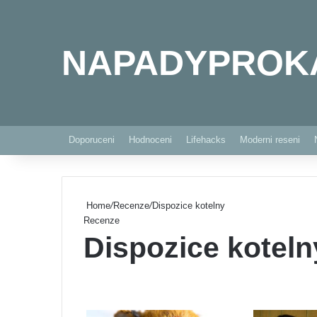
NAPADYPROK
Doporuceni
Hodnoceni
Lifehacks
Moderni reseni
Home
/
Recenze
/
Dispozice kotelny
Recenze
Dispozice koteln