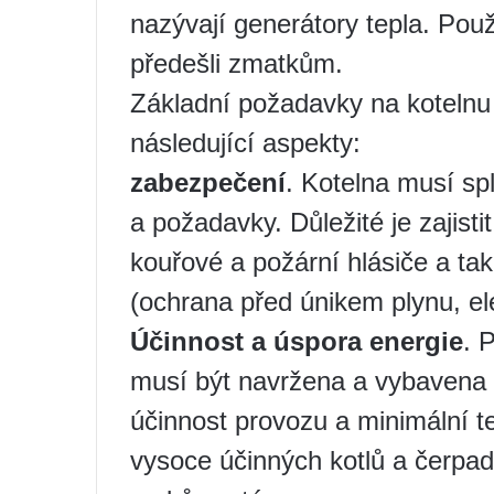
nazývají generátory tepla. Po
předešli zmatkům.
Základní požadavky na koteln
následující aspekty:
zabezpečení
. Kotelna musí s
a požadavky. Důležité je zajist
kouřové a požární hlásiče a ta
(ochrana před únikem plynu, el
Účinnost a úspora energie
. 
musí být navržena a vybavena t
účinnost provozu a minimální t
vysoce účinných kotlů a čerpad