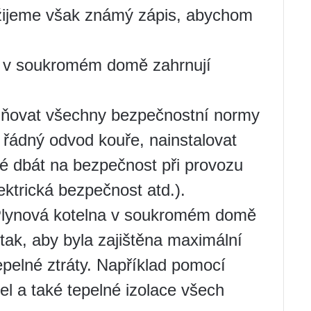
užijeme však známý zápis, abychom
u v soukromém domě zahrnují
plňovat všechny bezpečnostní normy
it řádný odvod kouře, nainstalovat
ké dbát na bezpečnost při provozu
ektrická bezpečnost atd.).
Plynová kotelna v soukromém domě
ak, aby byla zajištěna maximální
epelné ztráty. Například pomocí
el a také tepelné izolace všech