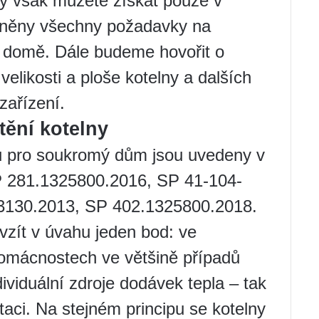
y však můžete získat pouze v
plněny všechny požadavky na
 domě. Dále budeme hovořit o
elikosti a ploše kotelny a dalších
zařízení.
tění kotelny
u pro soukromý dům jsou uvedeny v
P 281.1325800.2016, SP 41-104-
3130.2013, SP 402.1325800.2018.
vzít v úvahu jeden bod: ve
omácnostech ve většině případů
ndividuální zdroje dodávek tepla – tak
taci. Na stejném principu se kotelny