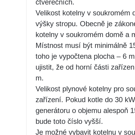
čtverečních.
Velikost kotelny v soukromém 
výšky stropu. Obecně je záko
kotelny v soukromém domě a mi
Místnost musí být minimálně 1
toho je vypočtena plocha – 6 m
ujistit, že od horní části zaříz
m.
Velikost plynové kotelny pro s
zařízení. Pokud kotle do 30 kW
generátoru o objemu alespoň 
bude toto číslo vyšší.
Je možné vybavit kotelnu v s