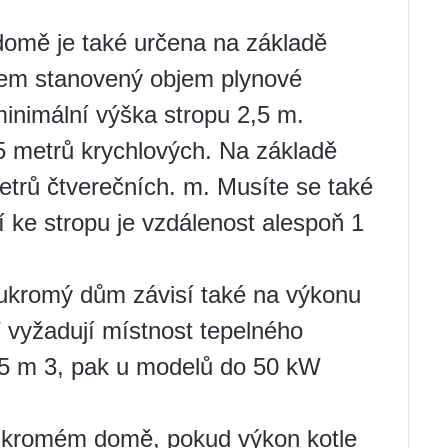
domě je také určena na základě
nem stanovený objem plynové
nimální výška stropu 2,5 m.
5 metrů krychlových. Na základě
etrů čtverečních. m. Musíte se také
ení ke stropu je vzdálenost alespoň 1
oukromý dům závisí také na výkonu
 vyžadují místnost tepelného
15 m 3, pak u modelů do 50 kW
oukromém domě, pokud výkon kotle