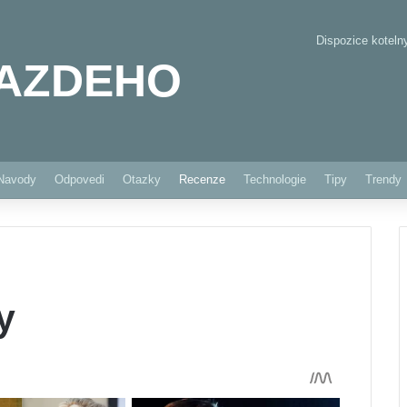
Dispozice koteln
AZDEHO
Pinterest
Navody
Odpovedi
Otazky
Recenze
Technologie
Tipy
Trendy
y