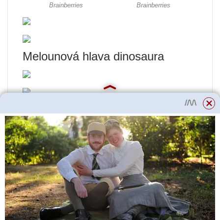
Melounová hlava dinosaura
Vepřová salátová mísa s
melounem, bobulemi a melounem
Květiny můžete řezat i ze
zeleniny a ovoce. Pomůže ostrý
nůž a naše mistrovská třída.