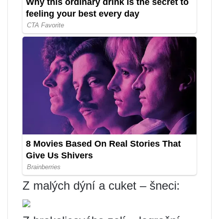
Z malých dýní a cuket – šneci: