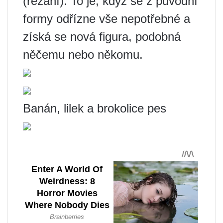
(řezání). To je, když se z původní
formy odřízne vše nepotřebné a
získá se nová figura, podobná
něčemu nebo někomu.
Banán, lilek a brokolice pes