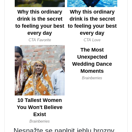
Nesnažte se naplnit jehlu hrozny