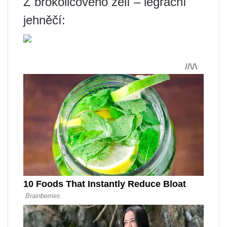
Z brokolicového zelí – legrační
jehněčí: