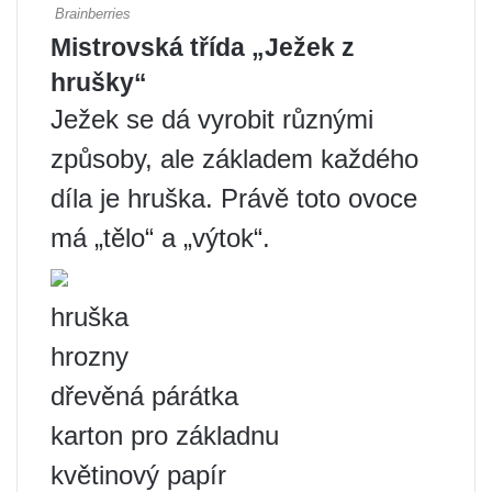
Mistrovská třída „Ježek z
hrušky“
Ježek se dá vyrobit různými
způsoby, ale základem každého
díla je hruška. Právě toto ovoce
má „tělo“ a „výtok“.
hruška
hrozny
dřevěná párátka
karton pro základnu
květinový papír