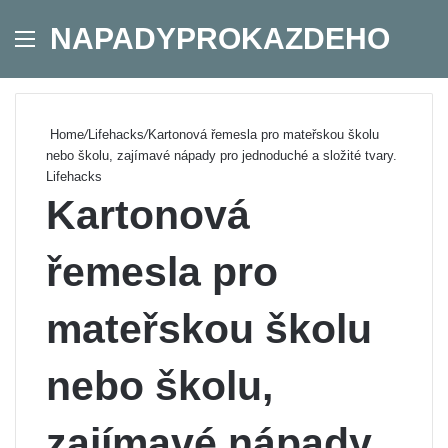
NAPADYPROKAZDEHO
Menu
Se
Home
/
Lifehacks
/
Kartonová řemesla pro mateřskou školu
nebo školu, zajímavé nápady pro jednoduché a složité tvary.
Lifehacks
Kartonová
řemesla pro
mateřskou školu
nebo školu,
zajímavé nápady