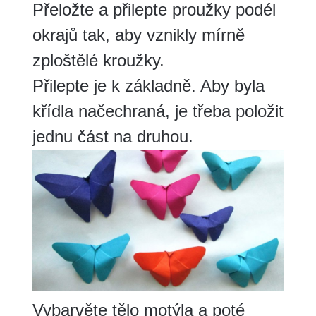
Přeložte a přilepte proužky podél
okrajů tak, aby vznikly mírně
zploštělé kroužky.
Přilepte je k základně. Aby byla
křídla načechraná, je třeba položit
jednu část na druhou.
Vybarvěte tělo motýla a poté