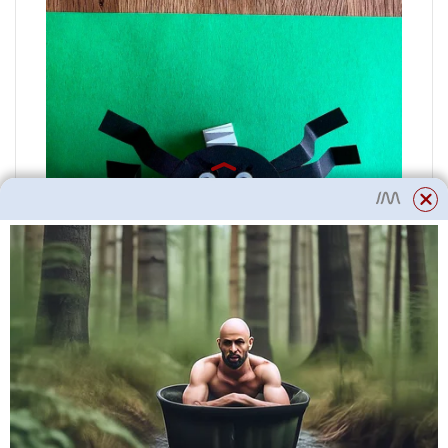
Vícebarevný šnek
Vystřihněte malé barevné
obdélníky.