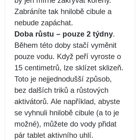
by jen mírně zakrývat kořeny.
Zabráníte tak hnilobě cibule a
nebude zapáchat.
Doba růstu – pouze 2 týdny
.
Během této doby stačí vyměnit
pouze vodu. Když peří vyroste o
15 centimetrů, lze sklízet sklizeň.
Toto je nejjednodušší způsob,
bez dalších triků a růstových
aktivátorů. Ale například, abyste
se vyhnuli hnilobě cibule (a to je
možné), můžete do vody přidat
pár tablet aktivního uhlí.