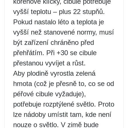
kořenové klíčky, cibule potřebuje
vyšší teplotu – plus 22 stupňů.
Pokud nastalo léto a teplota je
vyšší než stanovené normy, musí
být zařízení chráněno před
přehřátím. Při +30 se cibule
přestanou vyvíjet a růst.
Aby plodině vyrostla zelená
hmota (což je přesně to, co se od
péřové cibule vyžaduje),
potřebuje rozptýlené světlo. Proto
lze nádoby umístit tam, kde není
nouze o světlo. V zimě bude