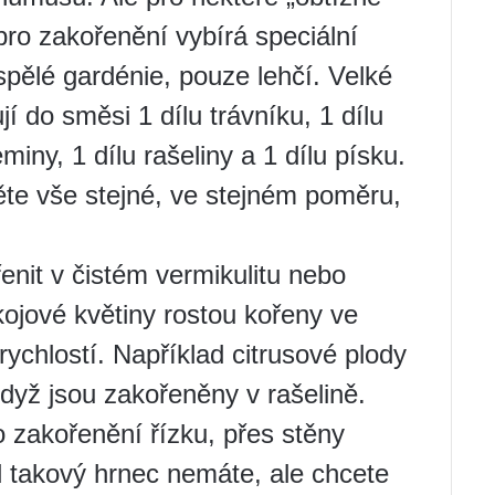
 pro zakořenění vybírá speciální
spělé gardénie, pouze lehčí. Velké
í do směsi 1 dílu trávníku, 1 dílu
eminy, 1 dílu rašeliny a 1 dílu písku.
měte vše stejné, ve stejném poměru,
nit v čistém vermikulitu nebo
ojové květiny rostou kořeny ve
rychlostí. Například citrusové plody
když jsou zakořeněny v rašelině.
ro zakořenění řízku, přes stěny
ud takový hrnec nemáte, ale chcete