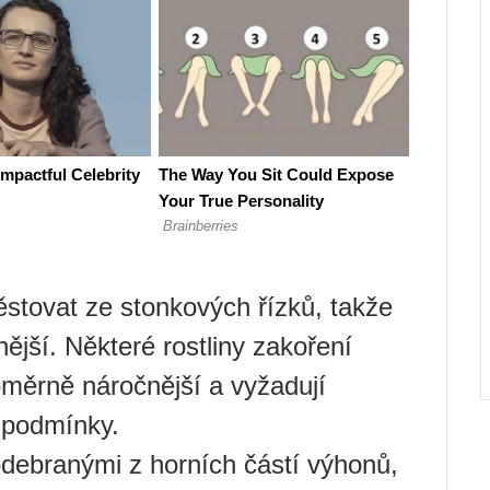
ěstovat ze stonkových řízků, takže
ější. Některé rostliny zakoření
oměrně náročnější a vyžadují
 podmínky.
 odebranými z horních částí výhonů,