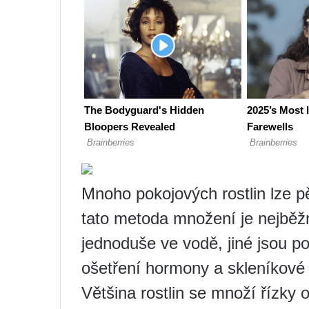
Mnoho pokojových rostlin lze p
tato metoda množení je nejběžn
jednoduše ve vodě, jiné jsou p
ošetření hormony a skleníkové
Většina rostlin se množí řízky