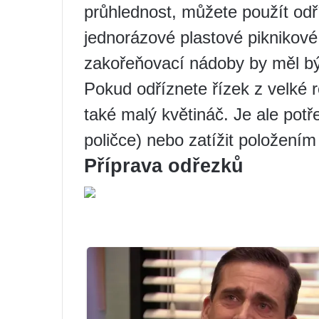
průhlednost, můžete použít odř
jednorázové plastové piknikov
zakořeňovací nádoby by měl být
Pokud odříznete řízek z velké r
také malý květináč. Je ale potřeb
poličce) nebo zatížit položení
Příprava odřezků