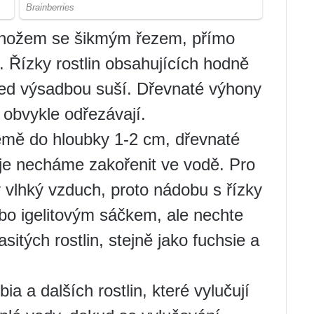
m nožem se šikmým řezem, přímo
 Řízky rostlin obsahujících hodně
před výsadbou suší. Dřevnaté výhony
e obvykle odřezávají.
emě do hloubky 1-2 cm, dřevnaté
 je necháme zakořenit ve vodě. Pro
y vlhký vzduch, proto nádobu s řízky
bo igelitovým sáčkem, ale nechte
itých rostlin, stejně jako fuchsie a
ia a dalších rostlin, které vylučují