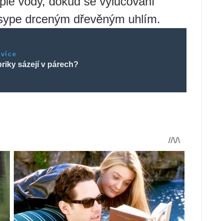
plé vody, dokud se vylučování
osype drceným dřevěným uhlím.
 více
riky sázejí v párech?