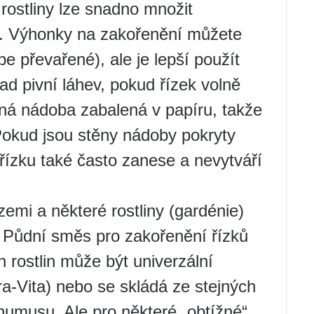
 rostliny lze snadno množit
u. Výhonky na zakořenění můžete
pe převařené), ale je lepší použít
ad pivní láhev, pokud řízek volně
ná nádoba zabalená v papíru, takže
okud jsou stěny nádoby pokryty
ízku také často zanese a nevytváří
emi a některé rostliny (gardénie)
 Půdní směs pro zakořenění řízků
rostlin může být univerzální
ra-Vita) nebo se skládá ze stejných
o humusu. Ale pro některé „obtížné“