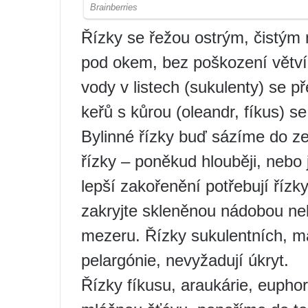
Řízky se řežou ostrým, čistý
pod okem, bez poškození větví.
vody v listech (sukulenty) se 
keřů s kůrou (oleandr, fíkus) s
Bylinné řízky buď sázíme do z
řízky – poněkud hlouběji, nebo
lepší zakořenění potřebují řízk
zakryjte skleněnou nádobou ne
mezeru. Řízky sukulentních, mas
pelargónie, nevyžadují úkryt.
Řízky fíkusu, araukárie, euphorb