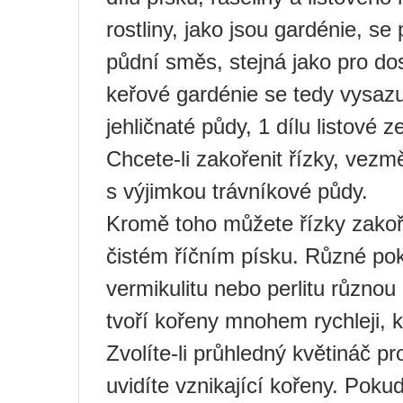
rostliny, jako jsou gardénie, se
půdní směs, stejná jako pro do
keřové gardénie se tedy vysazuj
jehličnaté půdy, 1 dílu listové z
Chcete-li zakořenit řízky, vez
s výjimkou trávníkové půdy.
Kromě toho můžete řízky zakoře
čistém říčním písku. Různé pok
vermikulitu nebo perlitu různou 
tvoří kořeny mnohem rychleji, 
Zvolíte-li průhledný květináč p
uvidíte vznikající kořeny. Pok