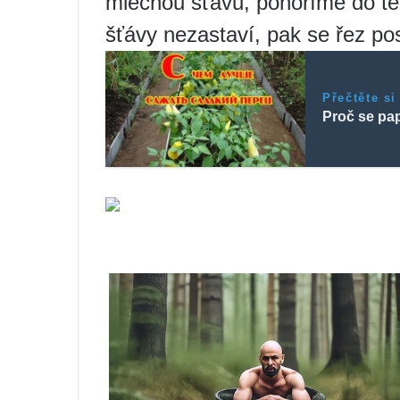
mléčnou šťávu, ponoříme do te
šťávy nezastaví, pak se řez p
Přečtěte si
Proč se pap