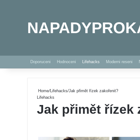
NAPADYPROK
Doporuceni
Hodnoceni
Lifehacks
Moderni reseni
Home
/
Lifehacks
/
Jak přimět řízek zakořenit?
Lifehacks
Jak přimět řízek