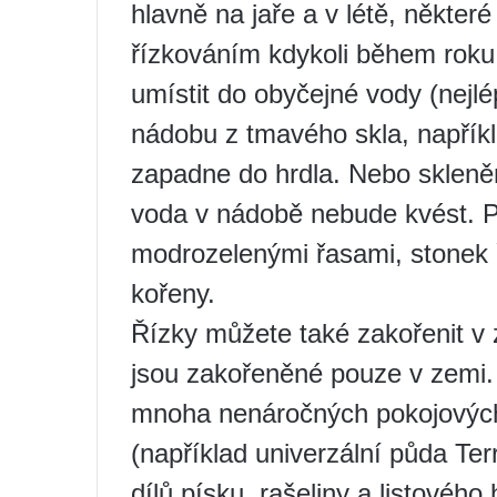
hlavně na jaře a v létě, některé
řízkováním kdykoli během rok
umístit do obyčejné vody (nejlé
nádobu z tmavého skla, napříkl
zapadne do hrdla. Nebo skleně
voda v nádobě nebude kvést. P
modrozelenými řasami, stonek ř
kořeny.
Řízky můžete také zakořenit v z
jsou zakořeněné pouze v zemi.
mnoha nenáročných pokojových 
(například univerzální půda Ter
dílů písku, rašeliny a listovéh