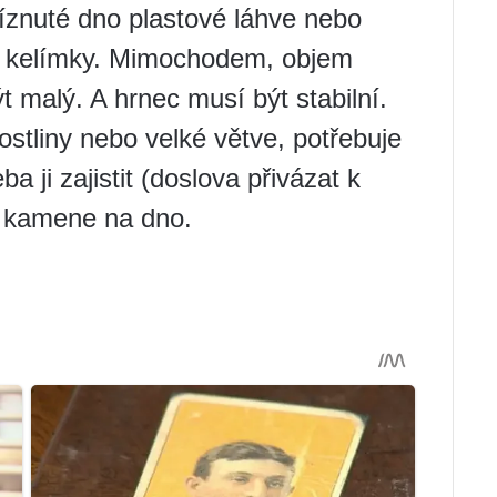
íznuté dno plastové láhve nebo
é kelímky. Mimochodem, objem
 malý. A hrnec musí být stabilní.
ostliny nebo velké větve, potřebuje
a ji zajistit (doslova přivázat k
m kamene na dno.