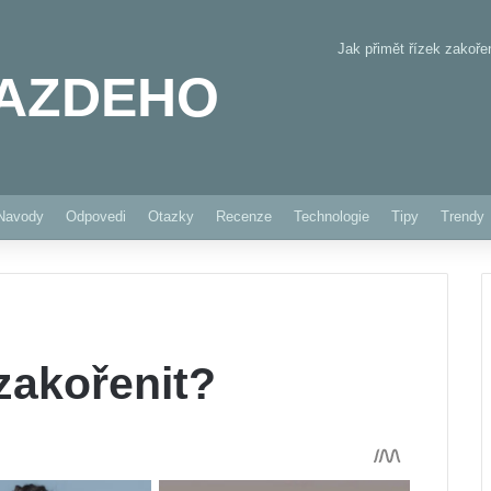
Jak přimět řízek zakoře
AZDEHO
Pinterest
Navody
Odpovedi
Otazky
Recenze
Technologie
Tipy
Trendy
 zakořenit?