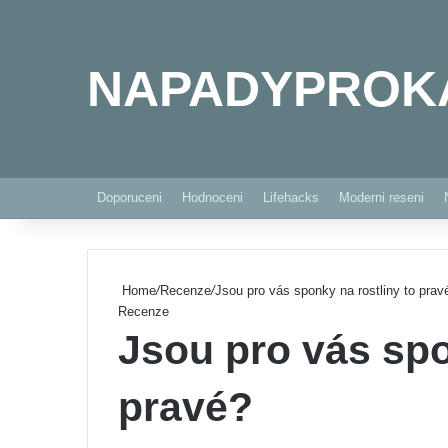
NAPADYPROK
Doporuceni
Hodnoceni
Lifehacks
Moderni reseni
Home
/
Recenze
/
Jsou pro vás sponky na rostliny to prav
Recenze
Jsou pro vás spo
pravé?