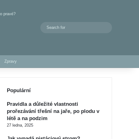
to pravé?
Search
Switch skin
for
Zpravy
Populární
Pravidla a důležité vlastnosti
prořezávání třešní na jaře, po plodu v
létě a na podzim
27 ledna, 2025
Jak vypadá pistáciový strom?