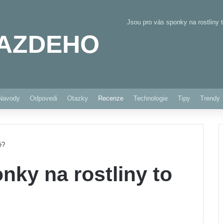
Jsou pro vás sponky na rostliny 
AZDEHO
Pinterest
Navody
Odpovedi
Otazky
Recenze
Technologie
Tipy
Trendy
é?
nky na rostliny to