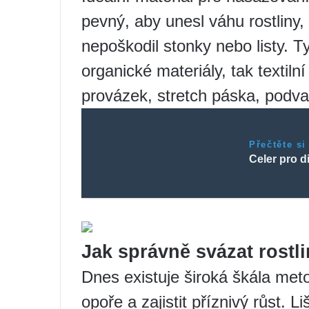
pevný, aby unesl váhu rostliny,
nepoškodil stonky nebo listy. Ty
organické materiály, tak textiln
provázek, stretch páska, podvaz
Přečtěte si
Celer pro d
Jak správně svázat rostl
Dnes existuje široká škála metod,
opoře a zajistit příznivý růst. 