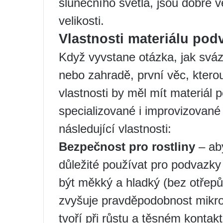
slunečního světla, jsou dobře 
velikosti.
Vlastnosti materiálu pod
Když vyvstane otázka, jak sváz
nebo zahradě, první věc, kterou
vlastnosti by měl mít materiál
specializované i improvizované 
následující vlastnosti:
Bezpečnost pro rostliny
– aby
důležité používat pro podvazky 
být měkký a hladký (bez otřepů
zvyšuje pravděpodobnost mikrot
tvoří při růstu a těsném kontak