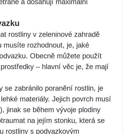
větrané a dosahují maximální
vazku
at rostliny v zeleninové zahradě
 musíte rozhodnout, je, jaké
 podvazku. Obecně můžete použít
prostředky – hlavní věc je, že mají
 se zabránilo poranění rostlin, je
lehké materiály. Jejich povrch musí
), jinak se během vývoje plodiny
raumat na jejím stonku, která se
tu rostliny s podvazkovým