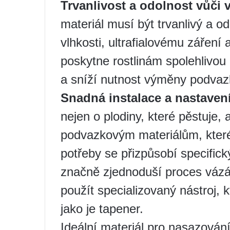
Trvanlivost a odolnost vůči
materiál musí být trvanlivý a o
vlhkosti, ultrafialovému záře
poskytne rostlinám spolehlivou
a sníží nutnost výměny podvaz
Snadná instalace a nastaven
nejen o plodiny, které pěstuje, 
podvazkovým materiálům, které 
potřeby se přizpůsobí specific
značně zjednoduší proces vázán
použít specializovaný nástroj, 
jako je tapener.
Ideální materiál pro nasazování