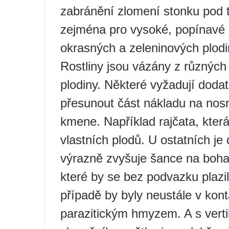
zabránění zlomení stonku pod tí
zejména pro vysoké, popínavé a 
okrasných a zeleninových plodi
Rostliny jsou vázány z různých 
plodiny. Některé vyžadují doda
přesunout část nákladu na nosn
kmene. Například rajčata, která
vlastních plodů. U ostatních je dů
výrazně zvyšuje šance na bohat
které by se bez podvazku plaz
případě by byly neustále v kon
parazitickým hmyzem. A s verti