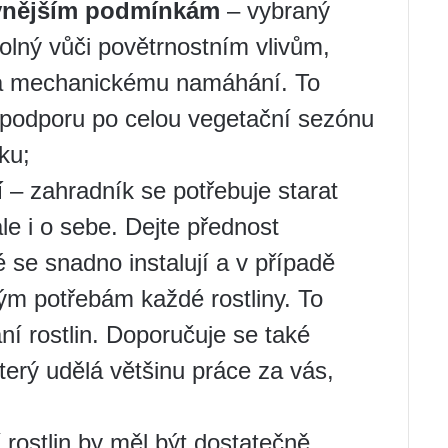
 vnějším podmínkám
– vybraný
dolný vůči povětrnostním vlivům,
ní a mechanickému namáhání. To
 podporu po celou vegetační sezónu
ku;
í
– zahradník se potřebuje starat
ale i o sebe. Dejte přednost
se snadno instalují a v případě
kým potřebám každé rostliny. To
í rostlin. Doporučuje se také
který udělá většinu práce za vás,
 rostlin by měl být dostatečně