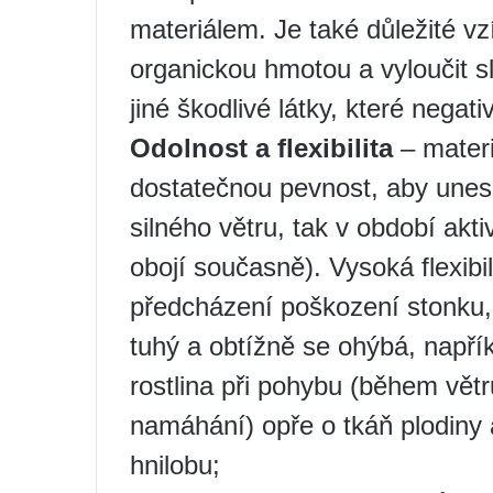
materiálem. Je také důležité vz
organickou hmotou a vyloučit sl
jiné škodlivé látky, které negativ
Odolnost a flexibilita
– materi
dostatečnou pevnost, aby unesl
silného větru, tak v období akt
obojí současně). Vysoká flexibi
předcházení poškození stonku, 
tuhý a obtížně se ohýbá, napřík
rostlina při pohybu (během vět
namáhání) opře o tkáň plodiny 
hnilobu;