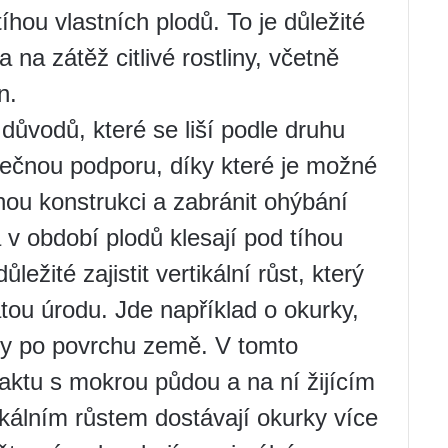
hou vlastních plodů. To je důležité
na zátěž citlivé rostliny, včetně
n.
důvodů, které se liší podle druhu
tečnou podporu, díky které je možné
ou konstrukci a zabránit ohýbání
 v období plodů klesají pod tíhou
ležité zajistit vertikální růst, který
ou úrodu. Jde například o okurky,
ily po povrchu země. V tomto
taktu s mokrou půdou a na ní žijícím
kálním růstem dostávají okurky více