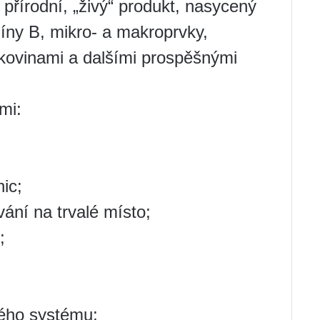
 přírodní, „živý“ produkt, nasycený
íny B, mikro- a makroprvky,
lkovinami a dalšími prospěšnými
mi:
ic;
vání na trvalé místo;
;
;
vého systému;