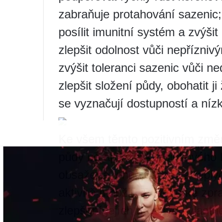
zabraňuje protahování sazenic;
posílit imunitní systém a zvýši
zlepšit odolnost vůči nepřízn
zvýšit toleranci sazenic vůči ne
zlepšit složení půdy, obohatit j
se vyznačují dostupností a níz
Ke všem těmto pozitivním změn
půdy po aplikaci kvasinkového 
obsažené v hnojivu se za tepl
aktivně množit. To vede ke zpr
zlepšení jejích úrodných vlastn