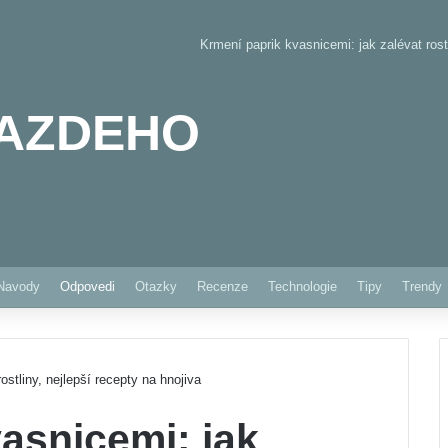
Krmení paprik kvasnicemi: jak zalévat rostl
AZDEHO
Pinterest
Navody
Odpovedi
Otazky
Recenze
Technologie
Tipy
Trendy
ostliny, nejlepší recepty na hnojiva
asnicemi: jak