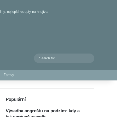
iny, nejlepší recepty na hnojiva
Search
Switch skin
for
Zpravy
Populární
Výsadba angreštu na podzim: kdy a
jak správně zasadit