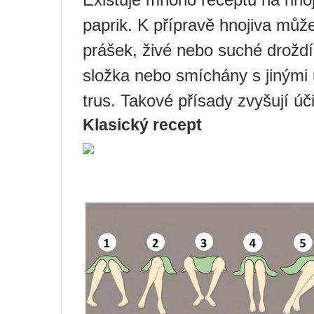
paprik. K přípravě hnojiva můž
prášek, živé nebo suché droždí
složka nebo smíchány s jinými 
trus. Takové přísady zvyšují úč
Klasický recept