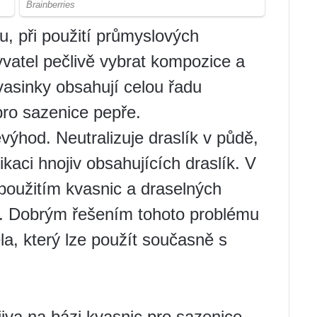
, při použití průmyslových
yvatel pečlivě vybrat kompozice a
kvasinky obsahují celou řadu
pro sazenice pepře.
ýhod. Neutralizuje draslík v půdě,
ikaci hnojiv obsahujících draslík. V
 použitím kvasnic a draselných
ní. Dobrým řešením tohoto problému
la, který lze použít současně s
iva na bázi kvasnic pro sazenice