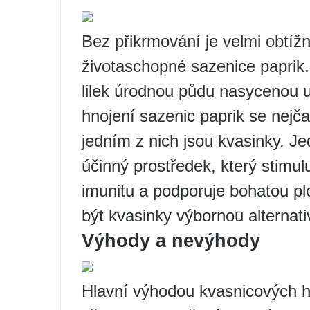
Bez přikrmování je velmi obtížn
životaschopné sazenice paprik. 
lilek úrodnou půdu nasycenou u
hnojení sazenic paprik se nejča
jedním z nich jsou kvasinky. J
účinný prostředek, který stimuluj
imunitu a podporuje bohatou p
být kvasinky výbornou alternat
Výhody a nevýhody
Hlavní výhodou kvasnicových h