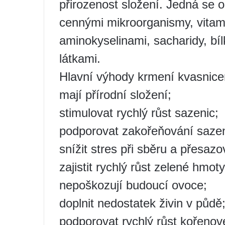
přirozenost složení. Jedná se o
cennými mikroorganismy, vitam
aminokyselinami, sacharidy, bí
látkami.
Hlavní výhody krmení kvasnice
mají přírodní složení;
stimulovat rychlý růst sazenic;
podporovat zakořeňování sazen
snížit stres při sběru a přesazo
zajistit rychlý růst zelené hmoty
nepoškozují budoucí ovoce;
doplnit nedostatek živin v půdě
podporovat rychlý růst kořeno