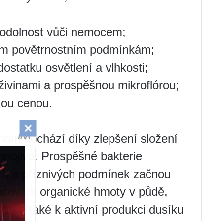
t odolnost vůči nemocem;
ivým povětrnostním podmínkám;
dostatku osvětlení a vlhkosti;
i živinami a prospěšnou mikroflórou;
kou cenou.
ám dochází díky zlepšení složení
hnojiva. Prospěšné bakterie
ých a příznivých podmínek začnou
acování organické hmoty v půdě,
ostí a také k aktivní produkci dusíku