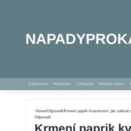
NAPADYPROK
Doporuceni
Hodnoceni
Lifehacks
Moderni reseni
Home
/
Odpovedi
/
Krmení paprik kvasnicemi: jak zalévat r
Odpovedi
Krmení paprik kv