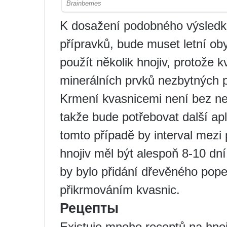
K dosažení podobného výsledku
přípravků, bude muset letní ob
použít několik hnojiv, protože 
minerálních prvků nezbytných 
Krmení kvasnicemi není bez nev
takže bude potřebovat další apl
tomto případě by interval mezi
hnojiv měl být alespoň 8-10 d
by bylo přidání dřevěného pope
přikrmováním kvasnic.
Рецепты
Existuje mnoho receptů na hnoj