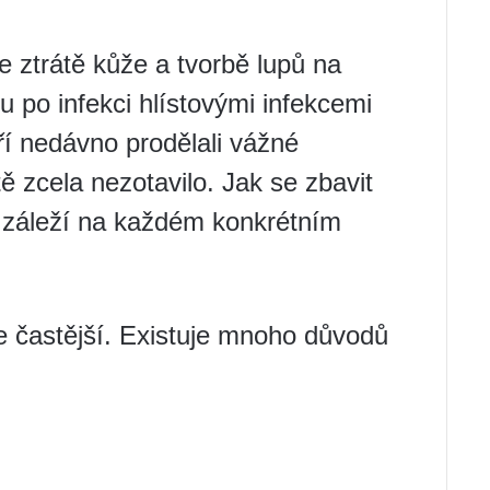
e ztrátě kůže a tvorbě lupů na
 po infekci hlístovými infekcemi
ří nedávno prodělali vážné
tě zcela nezotavilo. Jak se zbavit
, záleží na každém konkrétním
e častější. Existuje mnoho důvodů