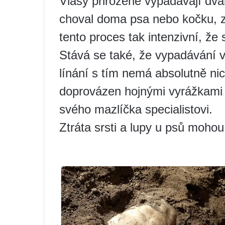
Vlasy přirozeně vypadávají dva
choval doma psa nebo kočku, za
tento proces tak intenzivní, že
Stává se také, že vypadávání v
línání s tím nemá absolutně ni
doprovázen hojnými vyrážkami s
svého mazlíčka specialistovi.
Ztráta srsti a lupy u psů moho