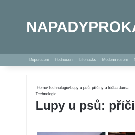
NAPADYPROK
Doporuceni
Hodnoceni
Lifehacks
Moderni reseni
Home
/
Technologie
/
Lupy u psů: příčiny a léčba doma
Technologie
Lupy u psů: příč