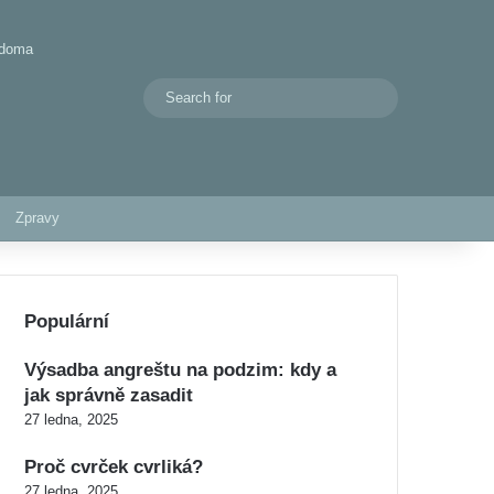
 doma
Search
Switch skin
for
Zpravy
Populární
Výsadba angreštu na podzim: kdy a
jak správně zasadit
27 ledna, 2025
Proč cvrček cvrliká?
27 ledna, 2025