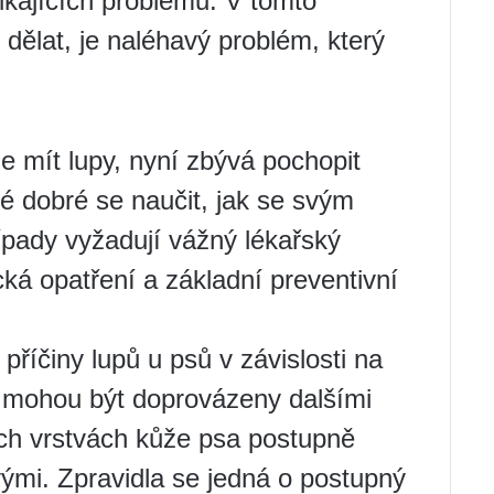
znikajících problémů. V tomto
dělat, je naléhavý problém, který
že mít lupy, nyní zbývá pochopit
ké dobré se naučit, jak se svým
ípady vyžadují vážný lékařský
ká opatření a základní preventivní
íčiny lupů u psů v závislosti na
 mohou být doprovázeny dalšími
ch vrstvách kůže psa postupně
ými. Zpravidla se jedná o postupný