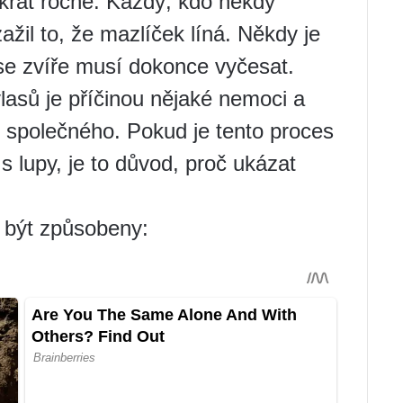
krát ročně. Každý, kdo někdy
žil to, že mazlíček líná. Někdy je
 se zvíře musí dokonce vyčesat.
lasů je příčinou nějaké nemoci a
c společného. Pokud je tento proces
 lupy, je to důvod, proč ukázat
u být způsobeny: