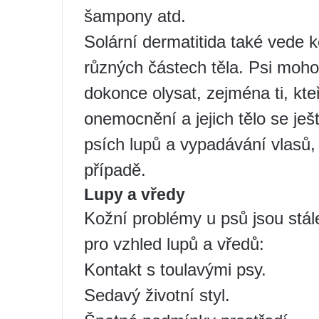
šampony atd.
Solární dermatitida také vede k
různých částech těla. Psi mohou
dokonce olysat, zejména ti, kte
onemocnění a jejich tělo se ješ
psích lupů a vypadávání vlasů
případě.
Lupy a vředy
Kožní problémy u psů jsou stál
pro vzhled lupů a vředů:
Kontakt s toulavými psy.
Sedavý životní styl.