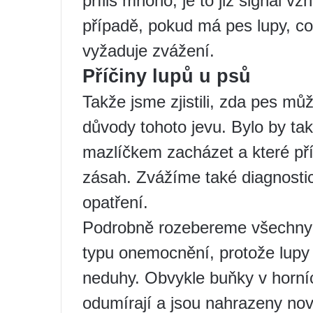
příliš mnoho, je to již signál v
případě, pokud má pes lupy, co 
vyžaduje zvážení.
Příčiny lupů u psů
Takže jsme zjistili, zda pes mů
důvody tohoto jevu. Bylo by ta
mazlíčkem zacházet a které př
zásah. Zvážíme také diagnostic
opatření.
Podrobně rozebereme všechny př
typu onemocnění, protože lupy
neduhy. Obvykle buňky v horní
odumírají a jsou nahrazeny nov