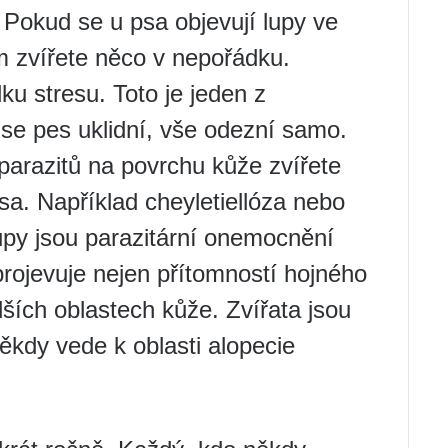
. Pokud se u psa objevují lupy ve
m zvířete něco v nepořádku.
u stresu. Toto je jeden z
se pes uklidní, vše odezní samo.
parazitů na povrchu kůže zvířete
sa. Například cheyletiellóza nebo
upy jsou parazitární onemocnění
rojevuje nejen přítomností hojného
ších oblastech kůže. Zvířata jsou
ěkdy vede k oblasti alopecie