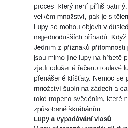
proces, který není příliš patrný
velkém množství, pak je s těle
Lupy se mohou objevit v důsledk
nejjednodušších případů. Když 
Jedním z příznaků přítomnosti 
jsou mimo jiné lupy na hřbetě p
zjednodušeně řečeno toulavé l
přenášené klíšťaty. Nemoc se p
množství šupin na zádech a dal
také trápena svěděním, které n
způsobené škrábáním.
Lupy a vypadávání vlasů