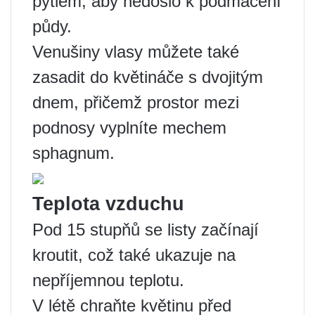
pytlem, aby nedošlo k podmáčení
půdy.
Venušiny vlasy můžete také
zasadit do květináče s dvojitým
dnem, přičemž prostor mezi
podnosy vyplníte mechem
sphagnum.
Teplota vzduchu
Pod 15 stupňů se listy začínají
kroutit, což také ukazuje na
nepříjemnou teplotu.
V létě chraňte květinu před