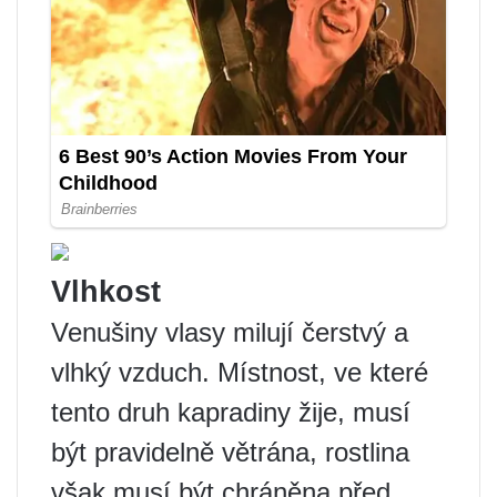
Vlhkost
Venušiny vlasy milují čerstvý a
vlhký vzduch. Místnost, ve které
tento druh kapradiny žije, musí
být pravidelně větrána, rostlina
však musí být chráněna před