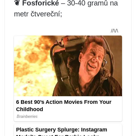
❦ Fosforické
– 30-40 gramů na
metr čtvereční;