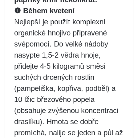
❶ Během kvetení
Nejlepší je použít komplexní
organické hnojivo připravené
svépomocí. Do velké nádoby
nasypte 1,5-2 vědra hnoje,
přidejte 4-5 kilogramů směsi
suchých drcených rostlin
(pampeliška, kopřiva, podběl) a
10 lžic březového popela
(obsahuje zvýšenou koncentraci
draslíku). Hmota se dobře
promíchá, nalije se jeden a půl až