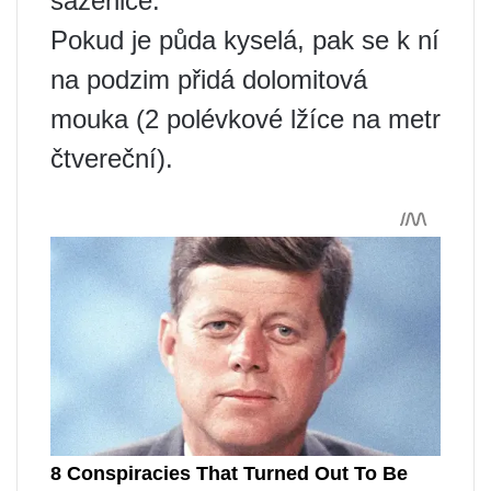
sazenice.
Pokud je půda kyselá, pak se k ní
na podzim přidá dolomitová
mouka (2 polévkové lžíce na metr
čtvereční).