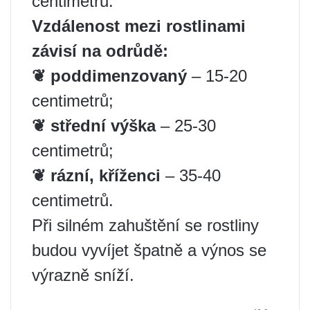
centimetrů.
Vzdálenost mezi rostlinami
závisí na odrůdě:
❦ poddimenzovaný
– 15-20
centimetrů;
❦ střední výška
– 25-30
centimetrů;
❦
rázní, kříženci
– 35-40
centimetrů.
Při silném zahuštění se rostliny
budou vyvíjet špatně a výnos se
výrazně sníží.