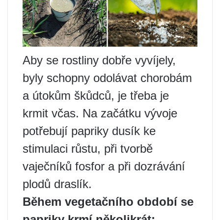
Aby se rostliny dobře vyvíjely,
byly schopny odolávat chorobám
a útokům škůdců, je třeba je
krmit včas. Na začátku vývoje
potřebují papriky dusík ke
stimulaci růstu, při tvorbě
vaječníků fosfor a při dozrávání
plodů draslík.
Během vegetačního období se
papriky krmí několikrát: