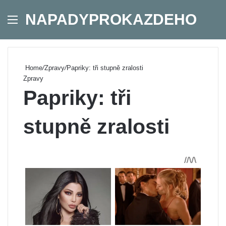
NAPADYPROKAZDEHO
Menu
Se
Home
/
Zpravy
/
Papriky: tři stupně zralosti
Zpravy
Papriky: tři
stupně zralosti