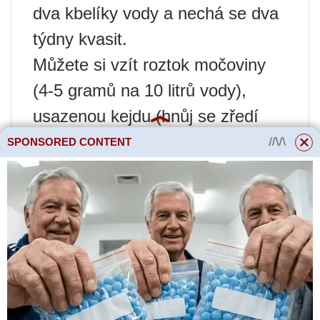
dva kbelíky vody a nechá se dva
týdny kvasit.
Můžete si vzít roztok močoviny
(4-5 gramů na 10 litrů vody),
usazenou kejdu (hnůj se zředí
10násobným objemem vody)
SPONSORED CONTENT
nebo suchou nitrofosku (30-40
gramů na metr čtvereční).
❷ Během tvorby plodů
Rostliny se zalévají ptačím
trusem (zředěným vodou v
poměru 1:12).