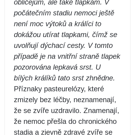
obličejům, ale také tlapkám. V
počátečním stadiu nemoci ještě
není moc výtoků a králíci to
dokážou utírat tlapkami, čímž se
uvolňují dýchací cesty. V tomto
případě je na vnitřní straně tlapek
pozorována lepkavá srst. U
bílých králíků tato srst zhnědne.
Příznaky pasteurelózy, které
zmizely bez léčby, neznamenají,
že se zvíře uzdravilo. Znamenají,
že nemoc přešla do chronického
stadia a zjevně zdravé zvíře se