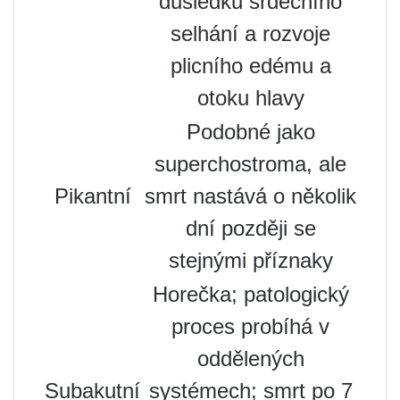
důsledku srdečního
selhání a rozvoje
plicního edému a
otoku hlavy
Podobné jako
superchostroma, ale
Pikantní
smrt nastává o několik
dní později se
stejnými příznaky
Horečka; patologický
proces probíhá v
oddělených
Subakutní
systémech; smrt po 7