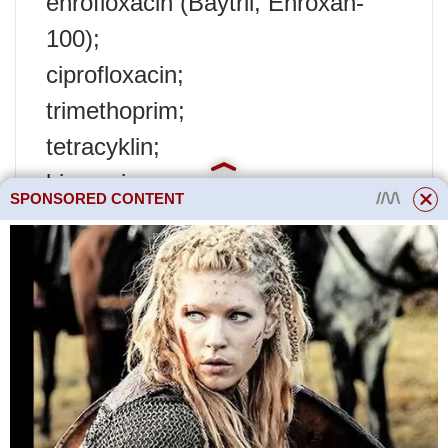
enrofloxacin (Baytril, Enroxan-
100);
ciprofloxacin;
trimethoprim;
tetracyklin;
biomycin.
SPONSORED CONTENT
Sérum proti pasteurelóze se také
injekčně aplikuje jako
imunostimulant.
Přibližné léčebné režimy pro
pasteurelózu
Léčbu by měl předepsat
veterinární lékař na základě