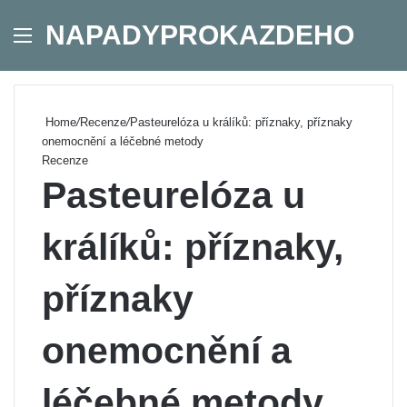
NAPADYPROKAZDEHO
Menu
Se
Home
/
Recenze
/
Pasteurelóza u králíků: příznaky, příznaky
onemocnění a léčebné metody
Recenze
Pasteurelóza u
králíků: příznaky,
příznaky
onemocnění a
léčebné metody