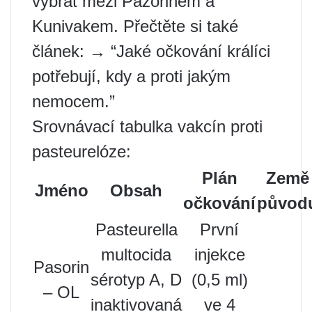
vybrat mezi Pazorinem a
Kunivakem. Přečtěte si také
článek: → “Jaké očkování králíci
potřebují, kdy a proti jakým
nemocem.”
Srovnávací tabulka vakcín proti
pasteurelóze:
Plán
Země
Jméno
Obsah
očkování
původ
Pasteurella
První
multocida
injekce
Pasorin
sérotyp A, D
(0,5 ml)
– OL
inaktivovaná
ve 4