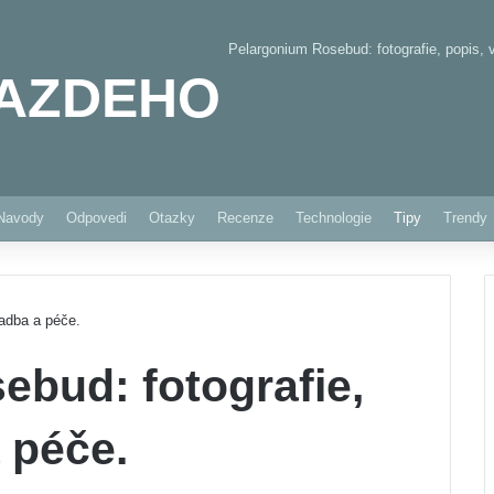
Pelargonium Rosebud: fotografie, popis,
AZDEHO
Pinterest
Navody
Odpovedi
Otazky
Recenze
Technologie
Tipy
Trendy
sadba a péče.
bud: fotografie,
 péče.