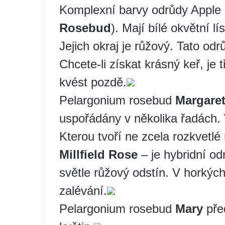
Komplexní barvy odrůdy Apple
Rosebud
). Mají bílé okvětní 
Jejich okraj je růžový. Tato od
Chcete-li získat krásný keř, je 
kvést pozdě.
Pelargonium rosebud
Margare
uspořádány v několika řadách. V
Kterou tvoří ne zcela rozkvetlé 
Millfield Rose
– je hybridní od
světle růžový odstín. V horkýc
zalévání.
Pelargonium rosebud
Mary
pře