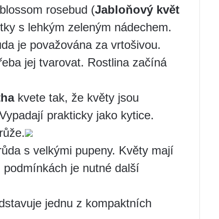
 blossom rosebud (
Jabloňový květ
lístky s lehkým zeleným nádechem.
růda je považována za vrtošivou.
třeba jej tvarovat. Rostlina začíná
tha
kvete tak, že květy jsou
ypadají prakticky jako kytice.
růže.
růda s velkými pupeny. Květy mají
h podmínkách je nutné další
dstavuje jednu z kompaktních