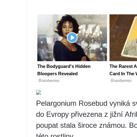
Pelargonium Rosebud vyniká svo
do Evropy přivezena z jižní Afri
poupat stala široce známou. Bo
této rostliny.