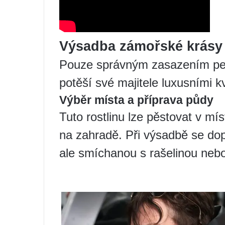
Výsadba zámořské krásy
Pouze správným zasazením pel
potěší své majitele luxusními k
Výběr místa a příprava půdy
Tuto rostlinu lze pěstovat v mís
na zahradě. Při výsadbě se dop
ale smíchanou s rašelinou nebo 