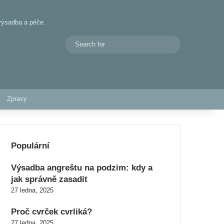
 výsadba a péče.
Search
Switch skin
for
Zpravy
Populární
Výsadba angreštu na podzim: kdy a
jak správně zasadit
27 ledna, 2025
Proč cvrček cvrliká?
27 ledna, 2025