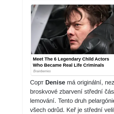
Сорт
Denise
má originální, n
broskvové zbarvení střední část
lemování. Tento druh pelargóni
všech odrůd. Keř je střední veli