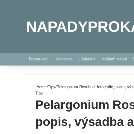
NAPADYPROK
Doporuceni
Hodnoceni
Lifehacks
Moderni reseni
Home
/
Tipy
/
Pelargonium Rosebud: fotografie, popis, vý
Tipy
Pelargonium Rose
popis, výsadba a