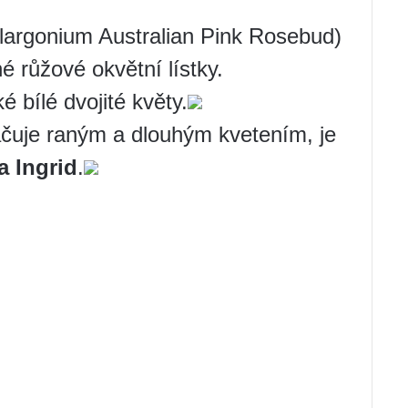
largonium Australian Pink Rosebud)
é růžové okvětní lístky.
é bílé dvojité květy.
ačuje raným a dlouhým kvetením, je
a Ingrid
.