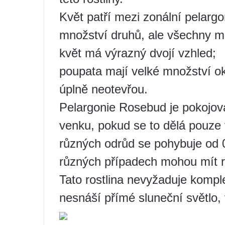
Květ patří mezi zonální pelargo
množství druhů, ale všechny ma
květ má výrazný dvojí vzhled;
poupata mají velké množství okv
úplně neotevřou.
Pelargonie Rosebud je pokojová
venku, pokud se to dělá pouze 
různých odrůd se pohybuje od 0
různých případech mohou mít r
Tato rostlina nevyžaduje kompl
nesnáší přímé sluneční světlo,