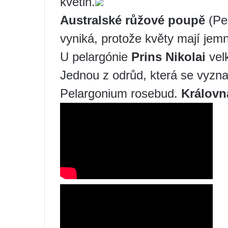
květin.
Australské růžové poupě
(Pe
vyniká, protože květy mají jemn
U pelargónie
Prins Nikolai
velk
Jednou z odrůd, která se vyzn
Pelargonium rosebud.
Královn