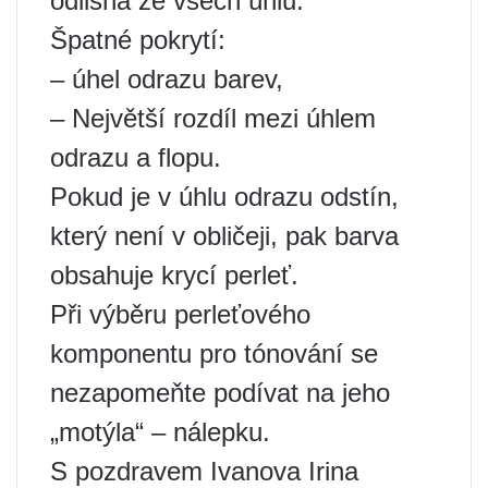
odlišná ze všech úhlů.
Špatné pokrytí:
– úhel odrazu barev,
– Největší rozdíl mezi úhlem
odrazu a flopu.
Pokud je v úhlu odrazu odstín,
který není v obličeji, pak barva
obsahuje krycí perleť.
Při výběru perleťového
komponentu pro tónování se
nezapomeňte podívat na jeho
„motýla“ – nálepku.
S pozdravem Ivanova Irina