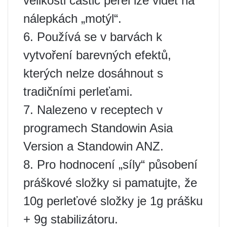
velikosti částic perel lze vidět na
nálepkách „motýl“.
6. Používá se v barvách k
vytvoření barevných efektů,
kterých nelze dosáhnout s
tradičními perleťami.
7. Nalezeno v receptech v
programech Standowin Asia
Version a Standowin ANZ.
8. Pro hodnocení „síly“ působení
práškové složky si pamatujte, že
10g perleťové složky je 1g prášku
+ 9g stabilizátoru.