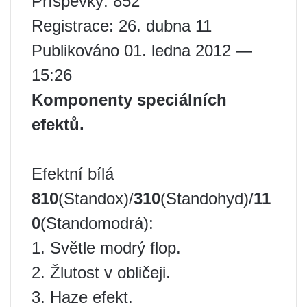
Příspěvky: 852
Registrace: 26. dubna 11
Publikováno 01. ledna 2012 —
15:26
Komponenty speciálních
efektů.
Efektní bílá
810
(Standox)/
310
(Standohyd)/
11
0
(Standomodrá):
1. Světle modrý flop.
2. Žlutost v obličeji.
3. Haze efekt.