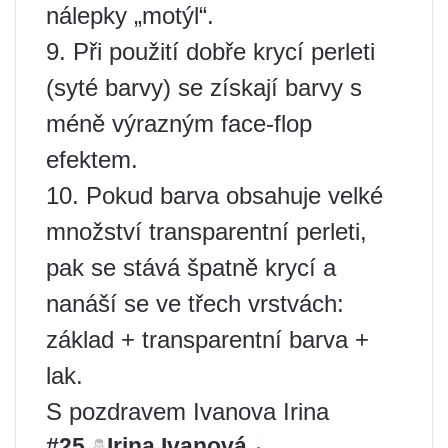
nálepky „motýl“.
9. Při použití dobře krycí perleti
(syté barvy) se získají barvy s
méně výrazným face-flop
efektem.
10. Pokud barva obsahuje velké
množství transparentní perleti,
pak se stává špatně krycí a
nanáší se ve třech vrstvách:
základ + transparentní barva +
lak.
S pozdravem Ivanova Irina
#25
Irina Ivanová