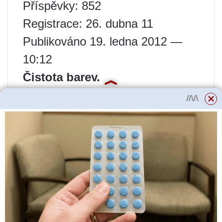
Příspěvky: 852
Registrace: 26. dubna 11
Publikováno 19. ledna 2012 —
10:12
Čistota barev.
Pokud nemůžete dosáhnout
čistoty a sytosti barev, můžete:
1. Naneste barvu.
2. Na zaschlou vrstvu barvy
naneste stabilizátor (MIX599), do
kterého bylo přidáno velmi málo
základní složky ve stejném