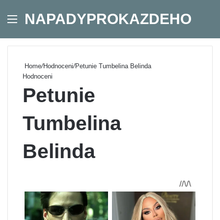
NAPADYPROKAZDEHO
Menu
Se
Home
/
Hodnoceni
/
Petunie Tumbelina Belinda
Hodnoceni
Petunie
Tumbelina
Belinda