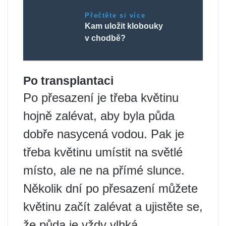
Přečtěte si více
Kam uložit klobouky
v chodbě?
Po transplantaci
Po přesazení je třeba květinu
hojně zalévat, aby byla půda
dobře nasycená vodou. Pak je
třeba květinu umístit na světlé
místo, ale ne na přímé slunce.
Několik dní po přesazení můžete
květinu začít zalévat a ujistěte se,
že půda je vždy vlhká.