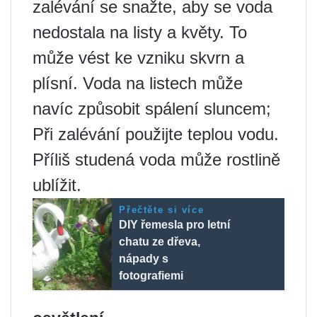
zalévání se snažte, aby se voda
nedostala na listy a květy. To
může vést ke vzniku skvrn a
plísní. Voda na listech může
navíc způsobit spálení sluncem;
Při zalévání použijte teplou vodu.
Příliš studená voda může rostlině
ublížit.
Přečtěte si více
DIY řemesla pro letní
chatu ze dřeva,
nápady s
fotografiemi