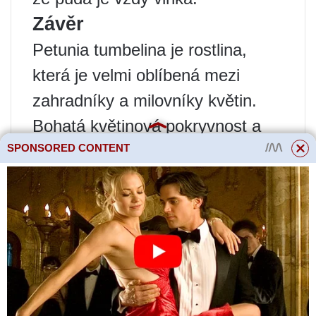
Závěr
Petunia tumbelina je rostlina,
která je velmi oblíbená mezi
zahradníky a milovníky květin.
Bohatá květinová pokryvnost a
vysoká dekorativní hodnota činí
SPONSORED CONTENT
tento druh ideální pro zdobení
balkonů, teras, zahrad a dalších
prostor. Pro úspěšné pěstování je
však nutné poskytnout rostlině
náležitou péči a podmínky.
Menu