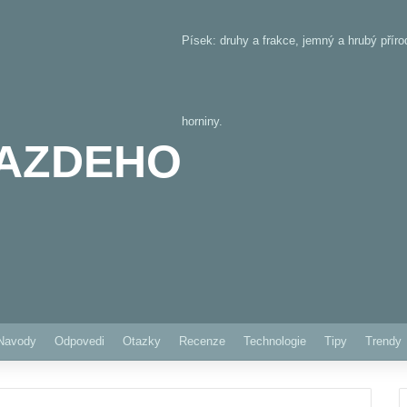
Písek: druhy a frakce, jemný a hrubý přír
horniny.
AZDEHO
Pinterest
Navody
Odpovedi
Otazky
Recenze
Technologie
Tipy
Trendy