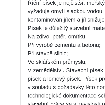
Říční písek je nejčistší; mořsk
vyžaduje omytí sladkou vodou; 
kontaminován jílem a jíl snižuj
Písek je důležitý stavební mate
Na zdivo, potěr, omítku
Při výrobě cementu a betonu;
Při stavbě silnic;
Ve sklářském průmyslu;
V zemědělství. Stavební písek z
písek a lomový písek. Písek pr
v souladu s požadavky této n
technologické dokumentace sc
stavební práce se v závislosti