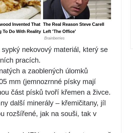
e sypký nekovový materiál, který se
ních pracích.
anatých a zaoblených úlomků
,005 mm (jemnozrnné písky mají
nou část písků tvoří křemen a živce.
y další minerály – křemičitany, jíl
 rozšířené, jak na souši, tak v