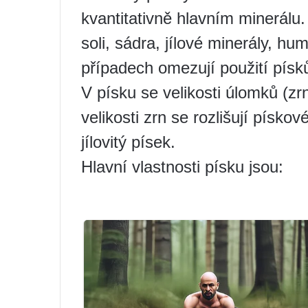
kvantitativně hlavním minerálu. 
soli, sádra, jílové minerály, hu
případech omezují použití písk
V písku se velikosti úlomků (z
velikosti zrn se rozlišují písko
jílovitý písek.
Hlavní vlastnosti písku jsou: