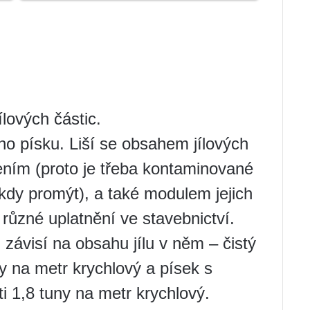
lových částic.
o písku. Liší se obsahem jílových
ením (proto je třeba kontaminované
ěkdy promýt), a také modulem jejich
 různé uplatnění ve stavebnictví.
závisí na obsahu jílu v něm – čistý
y na metr krychlový a písek s
i 1,8 tuny na metr krychlový.