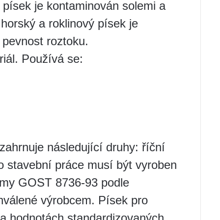
ý písek je kontaminován solemi a
horský a roklinový písek je
e pevnost roztoku.
riál. Používá se:
ahrnuje následující druhy: říční
o stavební práce musí být vyroben
ormy GOST 8736-93 podle
hválené výrobcem. Písek pro
 na hodnotách standardizovaných