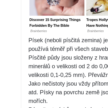
Písek (neboli písčitá zemina) j
používá téměř při všech staveb
Písčité půdy jsou složeny z hr
minerálů o velikosti od 2 do 0
velikosti 0,1-0,25 mm). Převáž
Jako nečistoty jsou vždy přítomn
atd. Písky na povrchu země jsou
mořích.