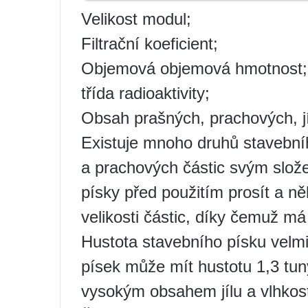
Velikost modul;
Filtrační koeficient;
Objemová objemová hmotnost;
třída radioaktivity;
Obsah prašných, prachových, jí
Existuje mnoho druhů stavebníh
a prachových částic svým slož
písky před použitím prosít a n
velikosti částic, díky čemuž má
Hustota stavebního písku velmi 
písek může mít hustotu 1,3 tun
vysokým obsahem jílu a vlhkost