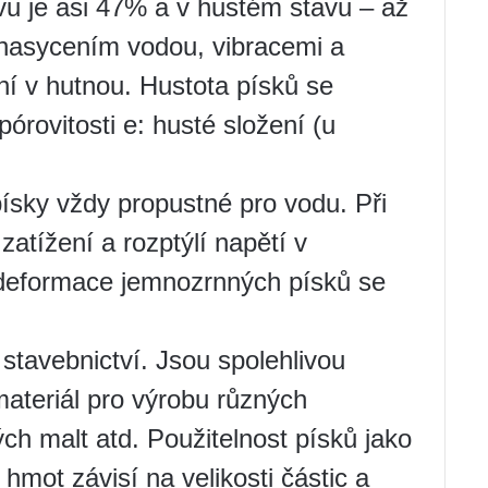
vu je asi 47% a v hustém stavu – až
nasycením vodou, vibracemi a
í v hutnou. Hustota písků se
órovitosti e: husté složení (u
písky vždy propustné pro vodu. Při
zatížení a rozptýlí napětí v
 deformace jemnozrnných písků se
stavebnictví. Jsou spolehlivou
materiál pro výrobu různých
h malt atd. Použitelnost písků jako
hmot závisí na velikosti částic a