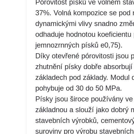
Pórovitost písků ve volném sta
37%. Volná kompozice se pod 
dynamickými vlivy snadno změn
odhaduje hodnotou koeficientu p
jemnozrnných písků e0,75).
Díky otevřené pórovitosti jsou 
zhutnění písky dobře absorbují 
základech pod základy. Modul
pohybuje od 30 do 50 MPa.
Písky jsou široce používány ve 
základnou a slouží jako dobrý 
stavebních výrobků, cementovýc
suroviny pro výrobu stavebních 