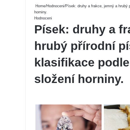
Home
/
Hodnoceni
/
Písek: druhy a frakce, jemný a hrubý 
horniny.
Hodnoceni
Písek: druhy a f
hrubý přírodní pí
klasifikace podl
složení horniny.