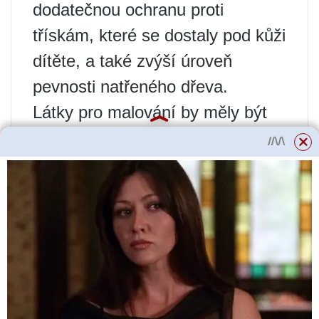
dodatečnou ochranu proti
třískám, které se dostaly pod kůži
dítěte, a také zvýší úroveň
pevnosti natřeného dřeva.
Látky pro malování by měly být
vybírány s velkou opatrností,
protože tělo dětí je náchylnější k
vnějším faktorům a většina barev
je velmi toxická a dlouho schne.
Chcete-li vybrat správný nátěr,
měli byste vzít v úvahu několik
důležitých nuancí.