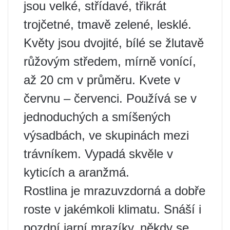
jsou velké, střídavé, třikrát
trojčetné, tmavě zelené, lesklé.
Květy jsou dvojité, bílé se žlutavě
růžovým středem, mírně vonící,
až 20 cm v průměru. Kvete v
červnu – červenci. Používá se v
jednoduchých a smíšených
výsadbách, ve skupinách mezi
trávníkem. Vypadá skvěle v
kyticích a aranžmá.
Rostlina je mrazuvzdorná a dobře
roste v jakémkoli klimatu. Snáší i
pozdní jarní mrazíky, někdy se