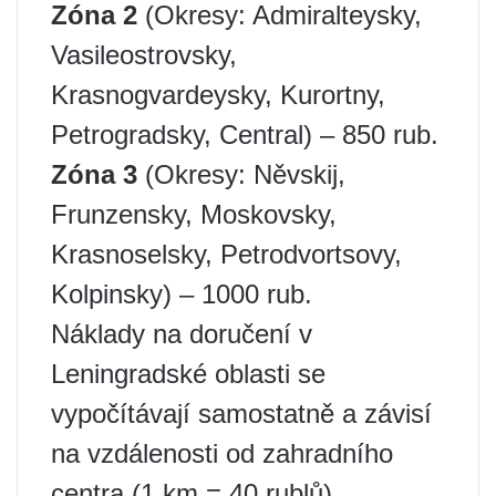
Zóna 2
(Okresy: Admiralteysky,
Vasileostrovsky,
Krasnogvardeysky, Kurortny,
Petrogradsky, Central) – 850 rub.
Zóna 3
(Okresy: Něvskij,
Frunzensky, Moskovsky,
Krasnoselsky, Petrodvortsovy,
Kolpinsky) – 1000 rub.
Náklady na doručení v
Leningradské oblasti se
vypočítávají samostatně a závisí
na vzdálenosti od zahradního
centra (1 km = 40 rublů).