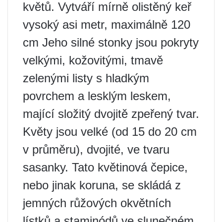
květů. Vytváří mírně olistěný keř
vysoký asi metr, maximálně 120
cm Jeho silné stonky jsou pokryty
velkými, kožovitými, tmavě
zelenými listy s hladkým
povrchem a lesklým leskem,
mající složitý dvojitě zpeřený tvar.
Květy jsou velké (od 15 do 20 cm
v průměru), dvojité, ve tvaru
sasanky. Tato květinová čepice,
nebo jinak koruna, se skládá z
jemných růžových okvětních
lístků a staminódů ve slunečném