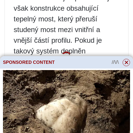
však konstrukce obsahující
tepelný most, který přeruší
studený most mezi vnitřní a
vnější částí profilu. Pokud je
takový systém doplněn
dvoukomorovým dvojsklem nebo
SPONSORED CONTENT
jednokomorovým, ale energeticky
úsporným sklem, bude zasklení
teplé.
Posuvné systémy také podporují
instalaci sítí proti hmyzu. Pro
zvýšení bezpečnosti je možné