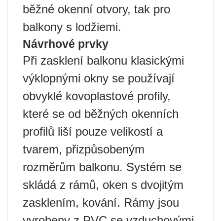
běžné okenní otvory, tak pro
balkony s lodžiemi.
Návrhové prvky
Při zasklení balkonu klasickými
výklopnými okny se používají
obvyklé kovoplastové profily,
které se od běžných okenních
profilů liší pouze velikostí a
tvarem, přizpůsobeným
rozměrům balkonu. Systém se
skládá z rámů, oken s dvojitým
zasklením, kování. Rámy jsou
vyrobeny z PVC se vzduchovými