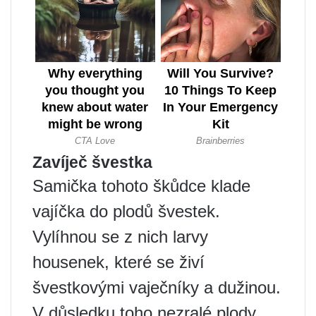
Zavíječ švestka
Samička tohoto škůdce klade
vajíčka do plodů švestek.
Vylíhnou se z nich larvy
housenek, které se živí
švestkovými vaječníky a dužinou.
V důsledku toho nezralé plody