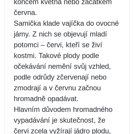
koncem května nebo začátkem
června.
Samička klade vajíčka do ovocné
jámy. Z nich se objevují mladí
potomci – červi, kteří se živí
kostmi. Takové plody podle
očekávání nemění svůj vzhled,
podle odrůdy zčervenají nebo
zmodrají a v červnu začnou
hromadně opadávat.
Hlavním důvodem hromadného
vypadávání je skutečnost, že
červi zcela vyžírají jádro plodu,