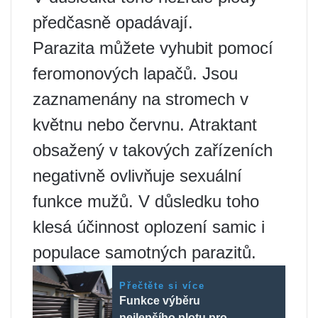
předčasně opadávají.
Parazita můžete vyhubit pomocí
feromonových lapačů. Jsou
zaznamenány na stromech v
květnu nebo červnu. Atraktant
obsažený v takových zařízeních
negativně ovlivňuje sexuální
funkce mužů. V důsledku toho
klesá účinnost oplození samic i
populace samotných parazitů.
Přečtěte si více
Funkce výběru
nejlepšího plotu pro