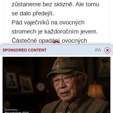
zůstaneme bez sklizně. Ale tomu
se dalo předejít.
Pád vaječníků na ovocných
stromech je každoročním jevem.
Částečné opadání ovocných
pupenů může být normální, ale
SPONSORED CONTENT
zahradníci musí být ve střehu,
aby nepřehlédli nebezpečné
„zvonky“.
Přečtěte si více
Podrobný popis
instalace
splachovací nádrže:
typy instalace,