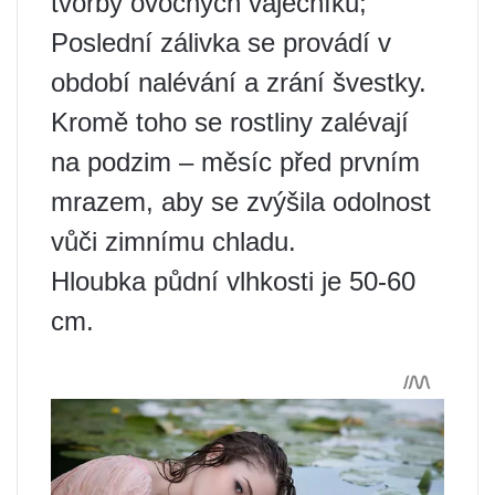
tvorby ovocných vaječníků;
Poslední zálivka se provádí v
období nalévání a zrání švestky.
Kromě toho se rostliny zalévají
na podzim – měsíc před prvním
mrazem, aby se zvýšila odolnost
vůči zimnímu chladu.
Hloubka půdní vlhkosti je 50-60
cm.