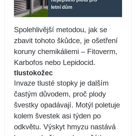
letní dům
Spolehlivější metodou, jak se
zbavit tohoto škůdce, je ošetření
koruny chemikáliemi – Fitoverm,
Karbofos nebo Lepidocid.
tlustokožec
Invaze tlusté stopky je dalším
častým důvodem, proč plody
švestky opadávají. Motýl poletuje
kolem švestek asi týden po
odkvětu. Výskyt hmyzu nastává