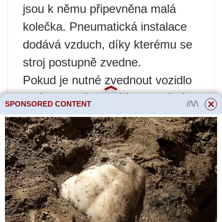
jsou k němu připevněna malá
kolečka. Pneumatická instalace
dodává vzduch, díky kterému se
stroj postupně zvedne.
Pokud je nutné zvednout vozidlo
s nízkou světlou výškou (světlá
SPONSORED CONTENT
výška menší než 30 cm), výrobce
poskytl jedinečné schéma, díky
kterému je airbag násilně stlačen.
Hlavní vlastnosti
pneumatického zvedáku,
které byste měli věnovat