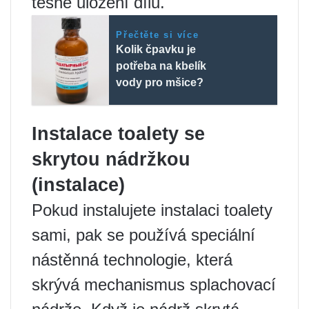
těsné uložení dílů.
Přečtěte si více
Kolik čpavku je
potřeba na kbelík
vody pro mšice?
Instalace toalety se
skrytou nádržkou
(instalace)
Pokud instalujete instalaci toalety
sami, pak se používá speciální
nástěnná technologie, která
skrývá mechanismus splachovací