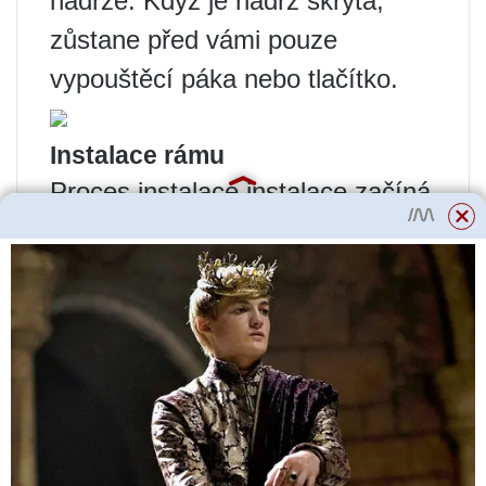
nádrže. Když je nádrž skrytá,
zůstane před vámi pouze
vypouštěcí páka nebo tlačítko.
Instalace rámu
Proces instalace instalace začíná
konstrukcí kovové kostry s
upevňovacími prvky. Vypouštěcí
nádrž připevníme k vyrobenému
rámu. Nyní je třeba upravit, aby
se to udělalo, držáky jsou
utaženy. Takové rámy jsou
dodávány odděleně od toaletního