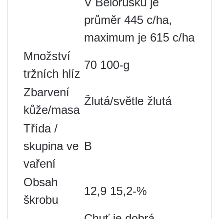
V Bělorusku je
průměr 445 c/ha,
maximum je 615 c/ha
Množství
70 100-g
tržních hlíz
Zbarvení
Žlutá/světle žlutá
kůže/masa
Třída /
skupina ve
B
vaření
Obsah
12,9 15,2-%
škrobu
Chuť je dobrá,