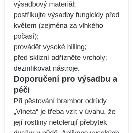
výsadbový materiál;
postřikujte výsadby fungicidy před
květem (zejména za vlhkého
počasí);
provádět vysoké hilling;
před sklizní odřízněte vrcholy;
dezinfikovat nástroje.
Doporučení pro výsadbu a
péči
Při pěstování brambor odrůdy
„Vineta“ je třeba vzít v úvahu, že
její rostliny netolerují přebytek
dusíku v půdě. Aplikace vysokých