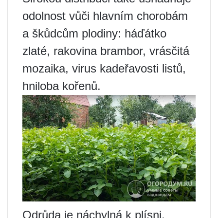
odolnost vůči hlavním chorobám
a škůdcům plodiny: háďátko
zlaté, rakovina brambor, vrásčitá
mozaika, virus kadeřavosti listů,
hniloba kořenů.
Odrůda je náchylná k plísni,