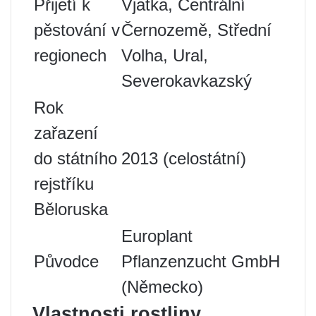
Přijetí k
Vjatka, Centrální
pěstování v
Černozemě, Střední
regionech
Volha, Ural,
Severokavkazský
Rok
zařazení
do státního
2013 (celostátní)
rejstříku
Běloruska
Europlant
Původce
Pflanzenzucht GmbH
(Německo)
Vlastnosti rostliny