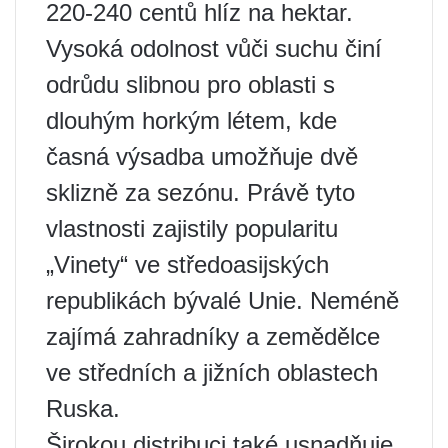
220-240 centů hlíz na hektar.
Vysoká odolnost vůči suchu činí
odrůdu slibnou pro oblasti s
dlouhým horkým létem, kde
časná výsadba umožňuje dvě
sklizně za sezónu. Právě tyto
vlastnosti zajistily popularitu
„Vinety“ ve středoasijských
republikách bývalé Unie. Neméně
zajímá zahradníky a zemědělce
ve středních a jižních oblastech
Ruska.
Širokou distribuci také usnadňuje