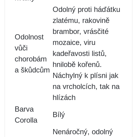
Odolný proti háďátku
zlatému, rakovině
brambor, vrásčité
Odolnost
mozaice, viru
vůči
kadeřavosti listů,
chorobám
hnilobě kořenů.
a škůdcům
Náchylný k plísni jak
na vrcholcích, tak na
hlízách
Barva
Bílý
Corolla
Nenáročný, odolný