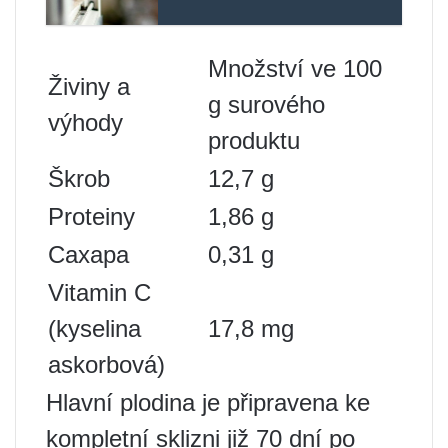
Množství ve 100
Živiny a
g surového
výhody
produktu
Škrob
12,7 g
Proteiny
1,86 g
Сахара
0,31 g
Vitamin C
(kyselina
17,8 mg
askorbová)
Hlavní plodina je připravena ke
kompletní sklizni již 70 dní po