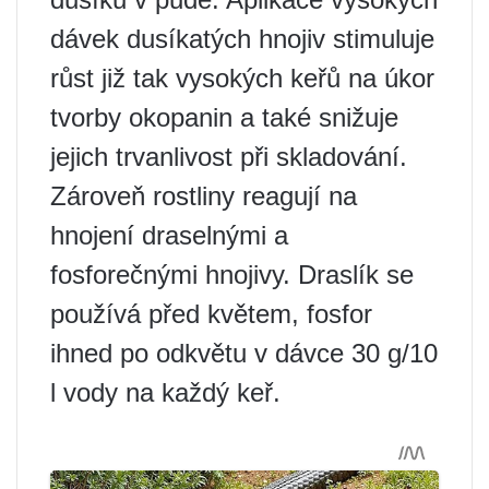
dávek dusíkatých hnojiv stimuluje
růst již tak vysokých keřů na úkor
tvorby okopanin a také snižuje
jejich trvanlivost při skladování.
Zároveň rostliny reagují na
hnojení draselnými a
fosforečnými hnojivy. Draslík se
používá před květem, fosfor
ihned po odkvětu v dávce 30 g/10
l vody na každý keř.