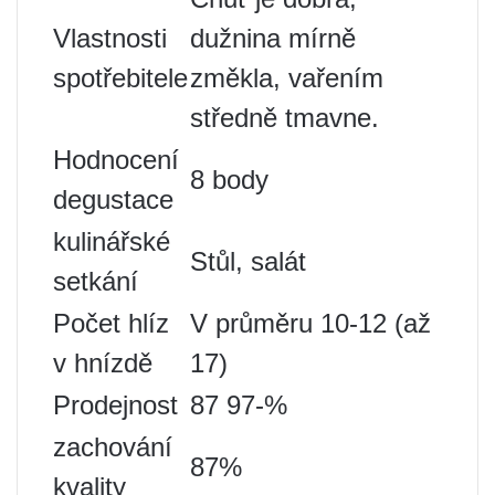
Vlastnosti
dužnina mírně
spotřebitele
změkla, vařením
středně tmavne.
Hodnocení
8 body
degustace
kulinářské
Stůl, salát
setkání
Počet hlíz
V průměru 10-12 (až
v hnízdě
17)
Prodejnost
87 97-%
zachování
87%
kvality