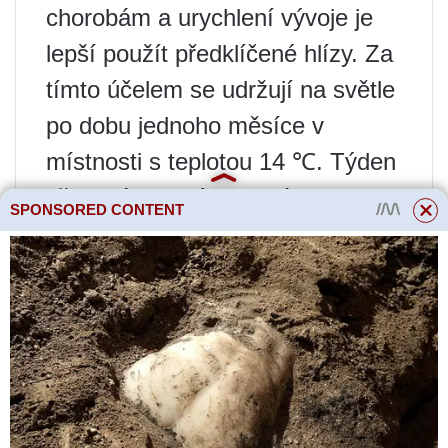
chorobám a urychlení vývoje je
lepší použít předklíčené hlízy. Za
tímto účelem se udržují na světle
po dobu jednoho měsíce v
místnosti s teplotou 14 ℃. Týden
před plánovaným termínem
SPONSORED CONTENT
výsadby postříkejte vodou nebo
slabým roztokem vermikompostu
a přikryjte igelitem. Tato technika
podporuje tvorbu kořenů na
výhoncích a zajišťuje rychlé a
přátelské výhonky.