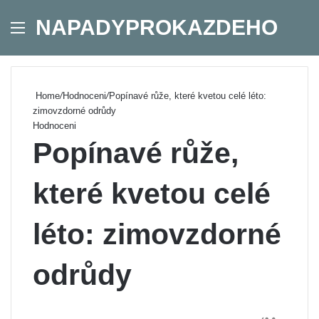
NAPADYPROKAZDEHO
Menu
Se
Home
/
Hodnoceni
/
Popínavé růže, které kvetou celé léto:
zimovzdorné odrůdy
Hodnoceni
Popínavé růže,
které kvetou celé
léto: zimovzdorné
odrůdy