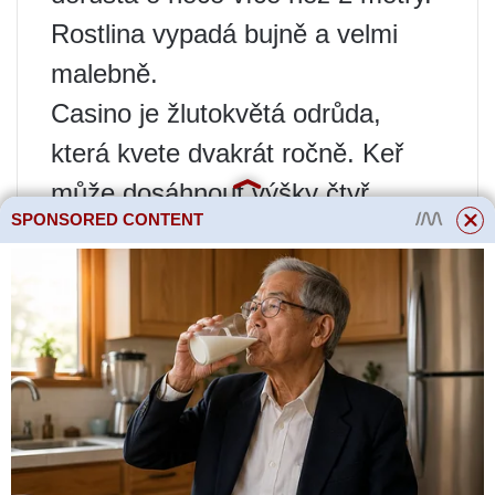
Rostlina vypadá bujně a velmi
malebně.
Casino je žlutokvětá odrůda,
která kvete dvakrát ročně. Keř
může dosáhnout výšky čtyř
SPONSORED CONTENT
metrů. Výhonky mají velké trny a
lesklé tmavě zelené listy. Růže
jsou ve tvaru skla a citronově
žluté barvy. Odrůda se vyznačuje
vysokou odolností vůči mnoha
chorobám, dešťovým srážkám a
chladu.