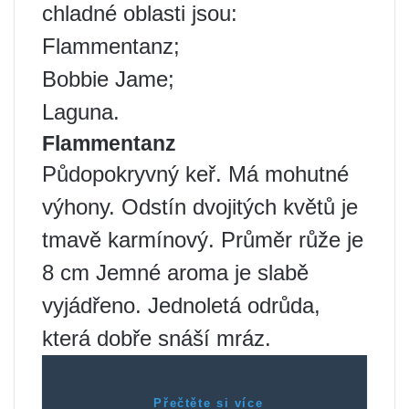
chladné oblasti jsou:
Flammentanz;
Bobbie Jame;
Laguna.
Flammentanz
Půdopokryvný keř. Má mohutné
výhony. Odstín dvojitých květů je
tmavě karmínový. Průměr růže je
8 cm Jemné aroma je slabě
vyjádřeno. Jednoletá odrůda,
která dobře snáší mráz.
Přečtěte si více