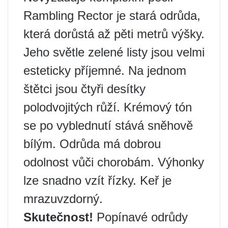
Rambling Rector je stará odrůda,
která dorůstá až pěti metrů výšky.
Jeho světle zelené listy jsou velmi
esteticky příjemné. Na jednom
štětci jsou čtyři desítky
polodvojitých růží. Krémový tón
se po vyblednutí stává sněhově
bílým. Odrůda má dobrou
odolnost vůči chorobám. Výhonky
lze snadno vzít řízky. Keř je
mrazuvzdorný.
Skutečnost!
Popínavé odrůdy