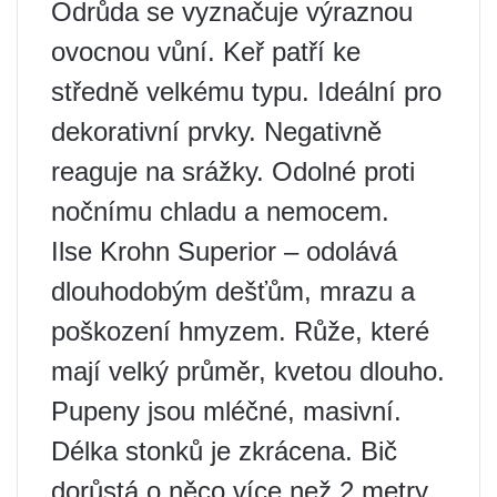
Odrůda se vyznačuje výraznou
ovocnou vůní. Keř patří ke
středně velkému typu. Ideální pro
dekorativní prvky. Negativně
reaguje na srážky. Odolné proti
nočnímu chladu a nemocem.
Ilse Krohn Superior – odolává
dlouhodobým dešťům, mrazu a
poškození hmyzem. Růže, které
mají velký průměr, kvetou dlouho.
Pupeny jsou mléčné, masivní.
Délka stonků je zkrácena. Bič
dorůstá o něco více než 2 metry.