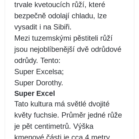
trvale kvetoucích růží, které
bezpečně odolají chladu, lze
vysadit i na Sibiři.
Mezi tuzemskými pěstiteli růží
jsou nejoblíbenější dvě odrůdové
odrůdy. Tento:
Super Excelsa;
Super Dorothy.
Super Excel
Tato kultura má světlé dvojité
květy fuchsie. Průměr jedné růže
je pět centimetrů. Výška
kmenové části je cca 4 metry.