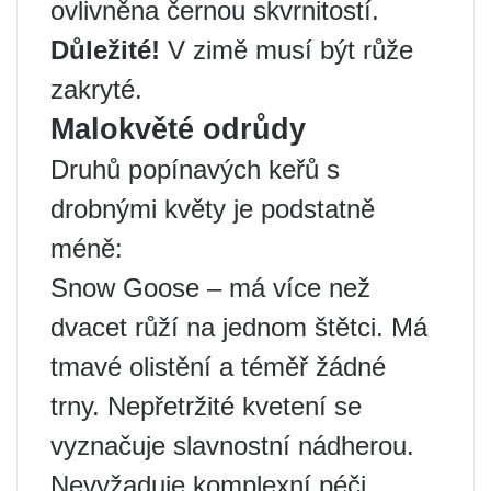
ovlivněna černou skvrnitostí.
Důležité!
V zimě musí být růže
zakryté.
Malokvěté odrůdy
Druhů popínavých keřů s
drobnými květy je podstatně
méně:
Snow Goose – má více než
dvacet růží na jednom štětci. Má
tmavé olistění a téměř žádné
trny. Nepřetržité kvetení se
vyznačuje slavnostní nádherou.
Nevyžaduje komplexní péči.