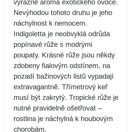
výrazné aroma exotického ovoce.
Nevýhodou tohoto druhu je jeho
náchylnost k nemocem.
Indigoletta je neobvyklá odrůda
popínavé růže s modrými
poupaty. Krásné růže jsou někdy
zdobeny fialovým odstínem, na
pozadí bažinových listů vypadají
extravagantně. Třímetrový keř
musí být zakrytý. Tropické růže je
nutné pravidelně ošetřovat –
rostlina je náchylná k houbovým
chorobám.