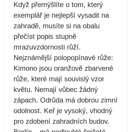
Když přemýšlíte o tom, který
exemplář je nejlepší vysadit na
zahradě, musíte si na obalu
přečíst popis stupně
mrazuvzdornosti růží.
Nejznámější polopopínavé růže:
Kimono jsou oranžově zbarvené
růže, které mají souvislý vzor
květu. Nemají vůbec žádný
zápach. Odrůda má dobrou zimní
odolnost. Keř je vysoký, vhodný
pro zdobení zahradních budov.
Berlín – má podlouhlé špičaté