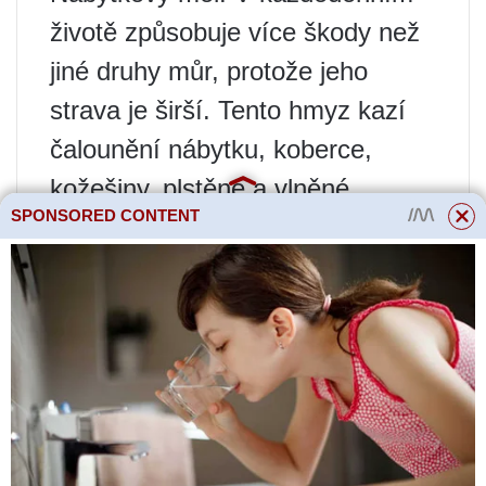
životě způsobuje více škody než
jiné druhy můr, protože jeho
strava je širší. Tento hmyz kazí
čalounění nábytku, koberce,
kožešiny, plstěné a vlněné
SPONSORED CONTENT
výrobky a také neodmítne prádlo
a bavlnu.
Přečtěte si více
Rozmarýn: roste ve
volné půdě
Odkud se moli v bytě