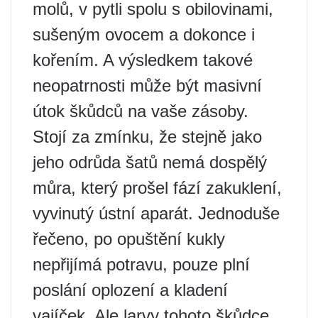
molů, v pytli spolu s obilovinami,
sušeným ovocem a dokonce i
kořením. A výsledkem takové
neopatrnosti může být masivní
útok škůdců na vaše zásoby.
Stojí za zmínku, že stejně jako
jeho odrůda šatů nemá dospělý
můra, který prošel fází zakuklení,
vyvinutý ústní aparát. Jednoduše
řečeno, po opuštění kukly
nepřijímá potravu, pouze plní
poslání oplození a kladení
vajíček. Ale larvy tohoto škůdce