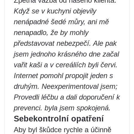
Zpětná vazba od našeho klienta:
Když se v kuchyni objevily
nenápadné šedé můry, ani mě
nenapadlo, že by mohly
představovat nebezpečí. Ale pak
jsem jednoho krásného dne začal
vařit kaši a v cereáliích byli červi.
Internet pomohl propojit jeden s
druhým. Neexperimentoval jsem;
Provedli léčbu a dali doporučení k
prevenci. byla jsem spokojená.
Sebekontrolní opatření
Aby byl škůdce rychle a účinně