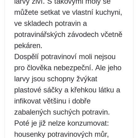
larvy živí. S takovými moly se
můžete setkat ve vlastní kuchyni,
ve skladech potravin a
potravinářských závodech včetně
pekáren.
Dospělí potravinoví moli nejsou
pro člověka nebezpeční. Ale jeho
larvy jsou schopny žvýkat
plastové sáčky a křehkou látku a
infikovat většinu i dobře
zabalených suchých potravin.
Poté je již nelze konzumovat:
housenky potravinových můr,