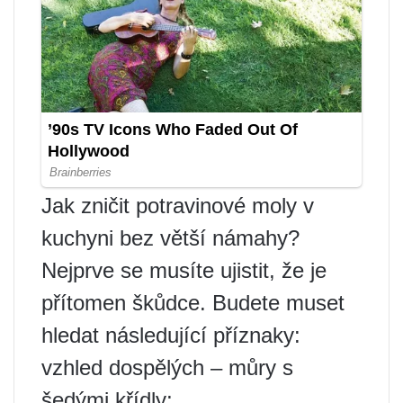
Jak zničit potravinové moly v
kuchyni bez větší námahy?
Nejprve se musíte ujistit, že je
přítomen škůdce. Budete muset
hledat následující příznaky:
vzhled dospělých – můry s
šedými křídly;