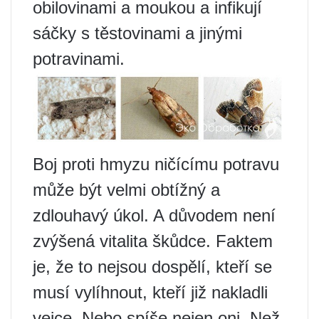
obilovinami a moukou a infikují
sáčky s těstovinami a jinými
potravinami.
Boj proti hmyzu ničícímu potravu
může být velmi obtížný a
zdlouhavý úkol. A důvodem není
zvýšená vitalita škůdce. Faktem
je, že to nejsou dospělí, kteří se
musí vylíhnout, kteří již nakladli
vejce. Nebo spíše nejen oni. Než