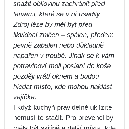
snažit obilovinu zachránit před
larvami, které se v ní usadily.
Zdroj léze by měl být před
likvidací zničen – spálen, předem
pevně zabalen nebo důkladně
napařen v troubě. Jinak se k vám
potravinoví moli poslaní do koše
později vrátí oknem a budou
hledat místo, kde mohou naklást
vajíčka.
I když kuchyň pravidelně uklízíte,
nemusí to stačit. Pro prevenci by
měly být skříně a další místa, kde