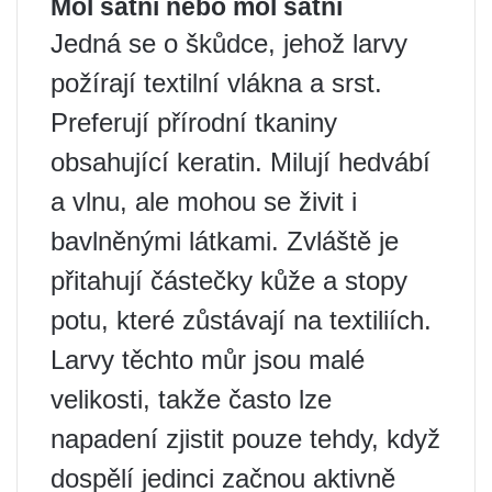
Mol šatní nebo mol šatní
Jedná se o škůdce, jehož larvy
požírají textilní vlákna a srst.
Preferují přírodní tkaniny
obsahující keratin. Milují hedvábí
a vlnu, ale mohou se živit i
bavlněnými látkami. Zvláště je
přitahují částečky kůže a stopy
potu, které zůstávají na textiliích.
Larvy těchto můr jsou malé
velikosti, takže často lze
napadení zjistit pouze tehdy, když
dospělí jedinci začnou aktivně