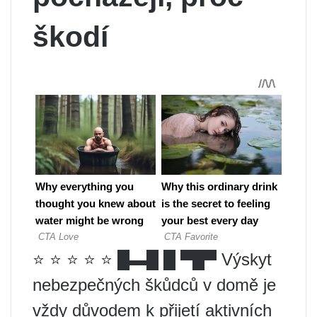
škodí
⭐ ⭐ ⭐ ⭐ ⭐ █▬█ █ ▀█▀ Výskyt
nebezpečných škůdců v domě je
vždy důvodem k přijetí aktivních