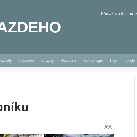
Přesazování citroní
AZDEHO
Pinterest
Navody
Odpovedi
Otazky
Recenze
Technologie
Tipy
Trendy
oníku