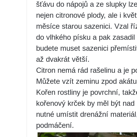
šťávu do nápojů a ze slupky lz
nejen citronové plody, ale i květy 
měsíce starou sazenici. Vzal říz
do vlhkého písku a pak zasadil
budete muset sazenici přemísti
až dvakrát větší.
Citron nemá rád rašelinu a je p
Můžete vzít zeminu zpod akátu n
Kořen rostliny je povrchní, tak
kořenový krček by měl být nad
nutné umístit drenážní materiál,
podmáčení.