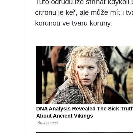
Tuto odrůdu lze stříhat kdykol
citronu je keř, ale může mít i 
korunou ve tvaru koruny.