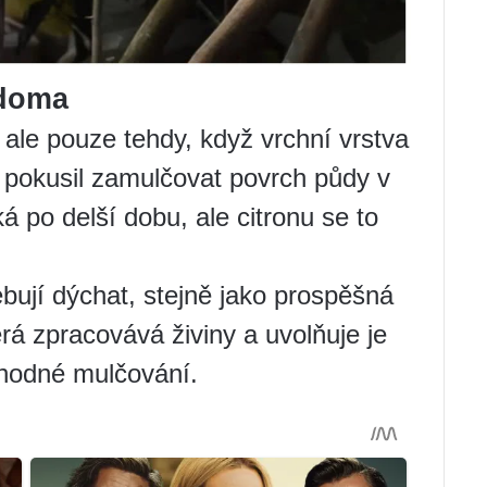
 doma
, ale pouze tehdy, když vrchní vrstva
 pokusil zamulčovat povrch půdy v
á po delší dobu, ale citronu se to
ebují dýchat, stejně jako prospěšná
erá zpracovává živiny a uvolňuje je
 vhodné mulčování.