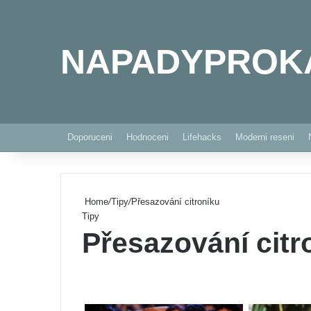
NAPADYPROK
Doporuceni
Hodnoceni
Lifehacks
Moderni reseni
Home
/
Tipy
/
Přesazování citroníku
Tipy
Přesazování citr