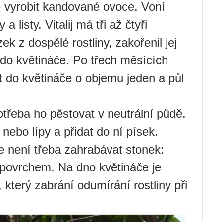
e vyrobit kandované ovoce. Voní
a listy. Vitalij má tři až čtyři
ek z dospělé rostliny, zakořenil jej
 do květináče. Po třech měsících
t do květináče o objemu jeden a půl
otřeba ho pěstovat v neutrální půdě.
ebo lípy a přidat do ní písek.
že není třeba zahrabávat stonek:
 povrchem. Na dno květináče je
 který zabrání odumírání rostliny při