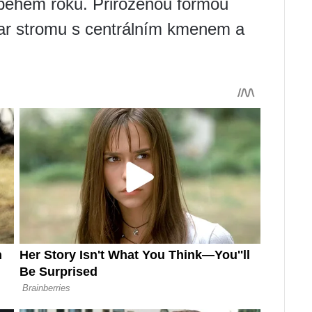
i během roku. Přirozenou formou
tvar stromu s centrálním kmenem a