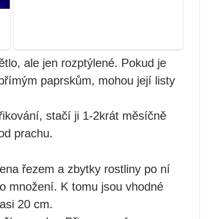
tlo, ale jen rozptýlené. Pokud je
přímým paprskům, mohou její listy
ikování, stačí ji 1-2krát měsíčně
 od prachu.
ena řezem a zbytky rostliny po ní
pro množení. K tomu jsou vhodné
asi 20 cm.