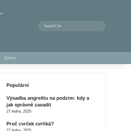
ku
Search
Switch skin
for
Zpravy
Populární
Výsadba angreštu na podzim: kdy a
jak správně zasadit
27 ledna, 2025
Proč cvrček cvrliká?
27 ledna, 2025