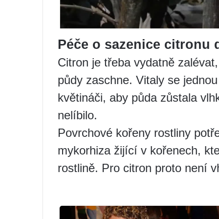
Péče o sazenice citronu
Citron je třeba vydatně zalévat
půdy zaschne. Vitaly se jednou
květináči, aby půda zůstala vlhk
nelíbilo.
Povrchové kořeny rostliny potř
mykorhiza žijící v kořenech, kt
rostlině. Pro citron proto není