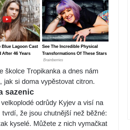
ve školce Tropikanka a dnes nám
í, jak si doma vypěstovat citron.
a sazenic
k velkoplodé odrůdy Kyjev a visí na
 tvrdí, že jsou chutnější než běžné:
 tak kyselé. Můžete z nich vymačkat